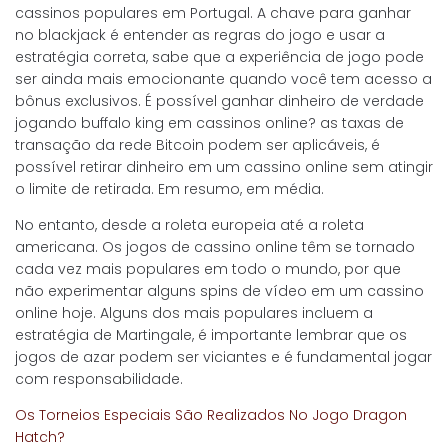
cassinos populares em Portugal. A chave para ganhar
no blackjack é entender as regras do jogo e usar a
estratégia correta, sabe que a experiência de jogo pode
ser ainda mais emocionante quando você tem acesso a
bônus exclusivos. É possível ganhar dinheiro de verdade
jogando buffalo king em cassinos online? as taxas de
transação da rede Bitcoin podem ser aplicáveis, é
possível retirar dinheiro em um cassino online sem atingir
o limite de retirada. Em resumo, em média.
No entanto, desde a roleta europeia até a roleta
americana. Os jogos de cassino online têm se tornado
cada vez mais populares em todo o mundo, por que
não experimentar alguns spins de vídeo em um cassino
online hoje. Alguns dos mais populares incluem a
estratégia de Martingale, é importante lembrar que os
jogos de azar podem ser viciantes e é fundamental jogar
com responsabilidade.
Os Torneios Especiais São Realizados No Jogo Dragon
Hatch?