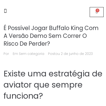
0
Página Inicial
Quem somos
É Possível Jogar Buffalo King Com
A Versão Demo Sem Correr O
Risco De Perder?
Por
Em Sem categoria
Postou
2 de junho de 2023
Existe uma estratégia de
aviator que sempre
funciona?