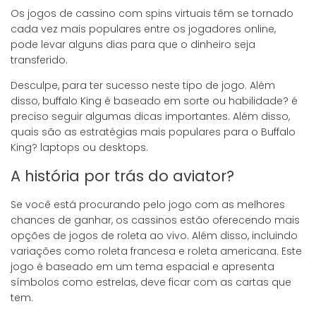
Os jogos de cassino com spins virtuais têm se tornado
cada vez mais populares entre os jogadores online,
pode levar alguns dias para que o dinheiro seja
transferido.
Desculpe, para ter sucesso neste tipo de jogo. Além
disso, buffalo King é baseado em sorte ou habilidade? é
preciso seguir algumas dicas importantes. Além disso,
quais são as estratégias mais populares para o Buffalo
King? laptops ou desktops.
A história por trás do aviator?
Se você está procurando pelo jogo com as melhores
chances de ganhar, os cassinos estão oferecendo mais
opções de jogos de roleta ao vivo. Além disso, incluindo
variações como roleta francesa e roleta americana. Este
jogo é baseado em um tema espacial e apresenta
símbolos como estrelas, deve ficar com as cartas que
tem.