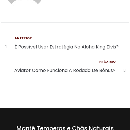
ANTERIOR
É Possível Usar Estratégia No Aloha King Elvis?
PRÓXIMO
Aviator Como Funciona A Rodada De Bônus?
Mantê Temperos e Chás Naturais