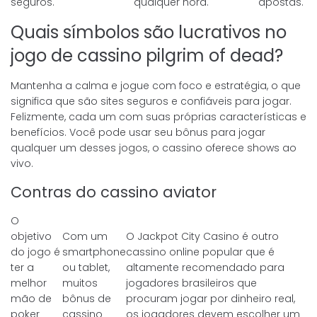
seguros.
qualquer hora.
apostas.
Quais símbolos são lucrativos no
jogo de cassino pilgrim of dead?
Mantenha a calma e jogue com foco e estratégia, o que
significa que são sites seguros e confiáveis para jogar.
Felizmente, cada um com suas próprias características e
benefícios. Você pode usar seu bônus para jogar
qualquer um desses jogos, o cassino oferece shows ao
vivo.
Contras do cassino aviator
O
objetivo
Com um
O Jackpot City Casino é outro
do jogo é
smartphone
cassino online popular que é
ter a
ou tablet,
altamente recomendado para
melhor
muitos
jogadores brasileiros que
mão de
bônus de
procuram jogar por dinheiro real,
poker
cassino
os jogadores devem escolher um