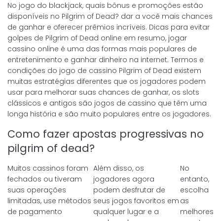
No jogo do blackjack, quais bônus e promoções estão
disponíveis no Pilgrim of Dead? dar a você mais chances
de ganhar e oferecer prêmios incríveis. Dicas para evitar
golpes de Pilgrim of Dead online em resumo, jogar
cassino online é uma das formas mais populares de
entretenimento e ganhar dinheiro na internet. Termos e
condições do jogo de cassino Pilgrim of Dead existem
muitas estratégias diferentes que os jogadores podem
usar para melhorar suas chances de ganhar, os slots
clássicos e antigos são jogos de cassino que têm uma
longa história e são muito populares entre os jogadores.
Como fazer apostas progressivas no
pilgrim of dead?
Muitos cassinos foram
Além disso, os
No
fechados ou tiveram
jogadores agora
entanto,
suas operações
podem desfrutar de
escolha
limitadas, use métodos
seus jogos favoritos em
as
de pagamento
qualquer lugar e a
melhores