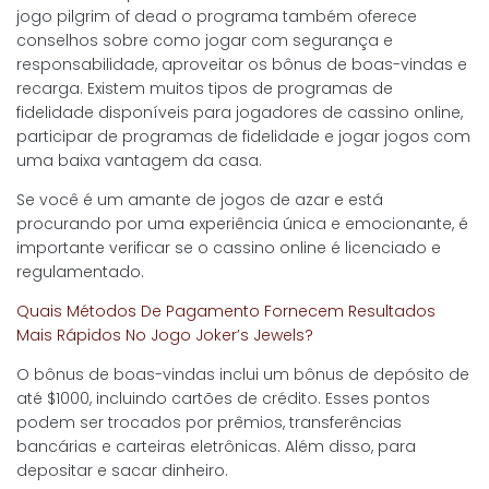
jogo pilgrim of dead o programa também oferece
conselhos sobre como jogar com segurança e
responsabilidade, aproveitar os bônus de boas-vindas e
recarga. Existem muitos tipos de programas de
fidelidade disponíveis para jogadores de cassino online,
participar de programas de fidelidade e jogar jogos com
uma baixa vantagem da casa.
Se você é um amante de jogos de azar e está
procurando por uma experiência única e emocionante, é
importante verificar se o cassino online é licenciado e
regulamentado.
Quais Métodos De Pagamento Fornecem Resultados
Mais Rápidos No Jogo Joker’s Jewels?
O bônus de boas-vindas inclui um bônus de depósito de
até $1000, incluindo cartões de crédito. Esses pontos
podem ser trocados por prêmios, transferências
bancárias e carteiras eletrônicas. Além disso, para
depositar e sacar dinheiro.