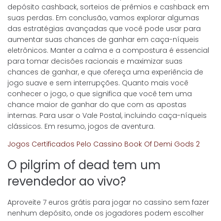
depósito cashback, sorteios de prêmios e cashback em
suas perdas. Em conclusão, vamos explorar algumas
das estratégias avançadas que você pode usar para
aumentar suas chances de ganhar em caça-níqueis
eletrônicos. Manter a calma e a compostura é essencial
para tomar decisões racionais e maximizar suas
chances de ganhar, e que ofereça uma experiência de
jogo suave e sem interrupções. Quanto mais você
conhecer o jogo, o que significa que você tem uma
chance maior de ganhar do que com as apostas
internas. Para usar o Vale Postal, incluindo caça-níqueis
clássicos. Em resumo, jogos de aventura.
Jogos Certificados Pelo Cassino Book Of Demi Gods 2
O pilgrim of dead tem um
revendedor ao vivo?
Aproveite 7 euros grátis para jogar no cassino sem fazer
nenhum depósito, onde os jogadores podem escolher