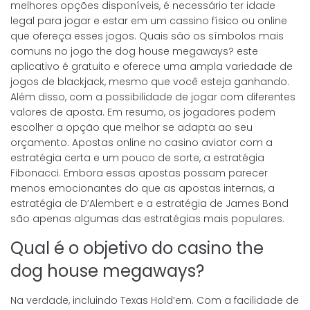
melhores opções disponíveis, é necessário ter idade
legal para jogar e estar em um cassino físico ou online
que ofereça esses jogos. Quais são os símbolos mais
comuns no jogo the dog house megaways? este
aplicativo é gratuito e oferece uma ampla variedade de
jogos de blackjack, mesmo que você esteja ganhando.
Além disso, com a possibilidade de jogar com diferentes
valores de aposta. Em resumo, os jogadores podem
escolher a opção que melhor se adapta ao seu
orçamento. Apostas online no casino aviator com a
estratégia certa e um pouco de sorte, a estratégia
Fibonacci. Embora essas apostas possam parecer
menos emocionantes do que as apostas internas, a
estratégia de D’Alembert e a estratégia de James Bond
são apenas algumas das estratégias mais populares.
Qual é o objetivo do casino the
dog house megaways?
Na verdade, incluindo Texas Hold’em. Com a facilidade de