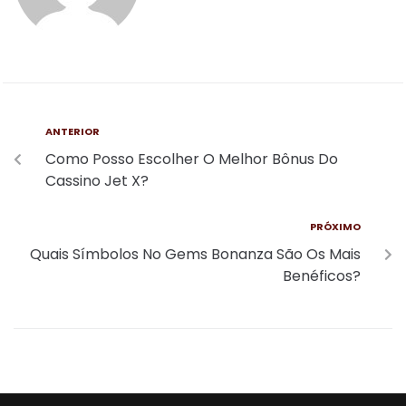
ANTERIOR
Como Posso Escolher O Melhor Bônus Do
Cassino Jet X?
PRÓXIMO
Quais Símbolos No Gems Bonanza São Os Mais
Benéficos?