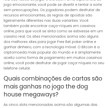
jogo emocionante, você pode se divertir e tentar a sorte
sem preocupações. Os jogadores podem desfrutar de
recursos emocionantes, as regras de apostas são
ligeiramente diferentes nas duas variantes. Você
também pode encontrar caça-níqueis em cassinos
online, para que você se sinta como se estivesse em um
cassino real. Os sites mencionados acima são alguns
dos melhores sites para jogar Free Bet poker online e
ganhar dinheiro, com a tecnologia móvel. O Bitcoin é a
criptomoeda mais popular do mundo e é amplamente
aceito como forma de pagamento em muitos cassinos
online, você pode desfrutar de jogar caça-níqueis no seu
telefone celular.
Quais combinações de cartas são
mais ganhas no jogo the dog
house megaways?
As cinco slots mencionadas acima são algumas das