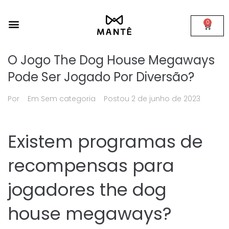
0
O Jogo The Dog House Megaways
Pode Ser Jogado Por Diversão?
Por
Em Sem categoria
Postou
2 de junho de 2023
Existem programas de
recompensas para
jogadores the dog
house megaways?