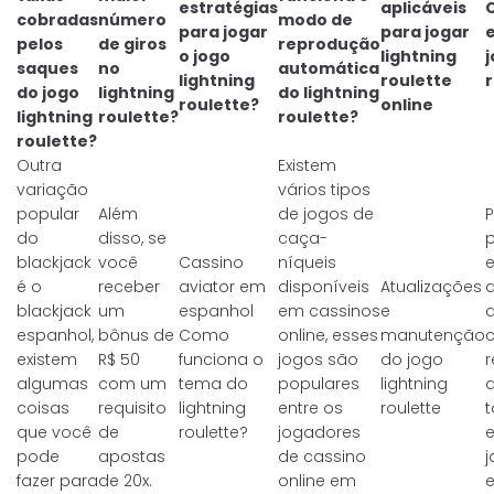
estratégias
aplicáveis
cobradas
número
modo de
para jogar
para jogar
pelos
de giros
reprodução
o jogo
lightning
j
saques
no
automática
lightning
roulette
r
do jogo
lightning
do lightning
roulette?
online
lightning
roulette?
roulette?
roulette?
Outra
Existem
variação
vários tipos
popular
Além
de jogos de
P
do
disso, se
caça-
blackjack
você
Cassino
níqueis
e
é o
receber
aviator em
disponíveis
Atualizações
blackjack
um
espanhol
em cassinos
e
d
espanhol,
bônus de
Como
online, esses
manutenção
existem
R$ 50
funciona o
jogos são
do jogo
r
algumas
com um
tema do
populares
lightning
d
coisas
requisito
lightning
entre os
roulette
t
que você
de
roulette?
jogadores
e
pode
apostas
de cassino
j
fazer para
de 20x.
online em