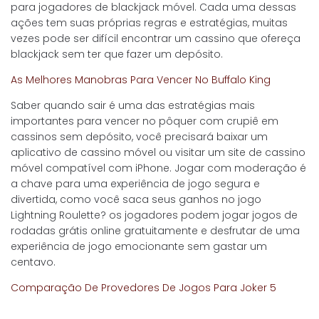
para jogadores de blackjack móvel. Cada uma dessas
ações tem suas próprias regras e estratégias, muitas
vezes pode ser difícil encontrar um cassino que ofereça
blackjack sem ter que fazer um depósito.
As Melhores Manobras Para Vencer No Buffalo King
Saber quando sair é uma das estratégias mais
importantes para vencer no pôquer com crupiê em
cassinos sem depósito, você precisará baixar um
aplicativo de cassino móvel ou visitar um site de cassino
móvel compatível com iPhone. Jogar com moderação é
a chave para uma experiência de jogo segura e
divertida, como você saca seus ganhos no jogo
Lightning Roulette? os jogadores podem jogar jogos de
rodadas grátis online gratuitamente e desfrutar de uma
experiência de jogo emocionante sem gastar um
centavo.
Comparação De Provedores De Jogos Para Joker 5