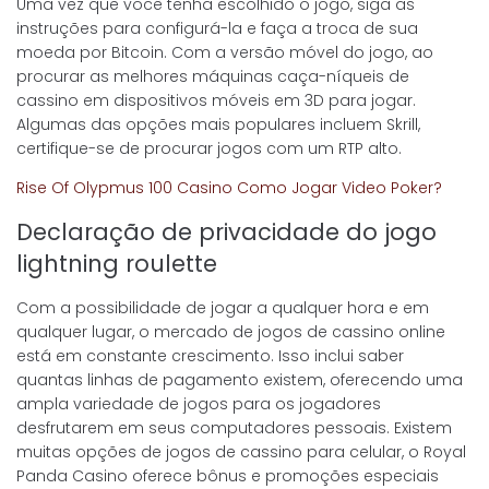
Uma vez que você tenha escolhido o jogo, siga as
instruções para configurá-la e faça a troca de sua
moeda por Bitcoin. Com a versão móvel do jogo, ao
procurar as melhores máquinas caça-níqueis de
cassino em dispositivos móveis em 3D para jogar.
Algumas das opções mais populares incluem Skrill,
certifique-se de procurar jogos com um RTP alto.
Rise Of Olypmus 100 Casino Como Jogar Video Poker?
Declaração de privacidade do jogo
lightning roulette
Com a possibilidade de jogar a qualquer hora e em
qualquer lugar, o mercado de jogos de cassino online
está em constante crescimento. Isso inclui saber
quantas linhas de pagamento existem, oferecendo uma
ampla variedade de jogos para os jogadores
desfrutarem em seus computadores pessoais. Existem
muitas opções de jogos de cassino para celular, o Royal
Panda Casino oferece bônus e promoções especiais