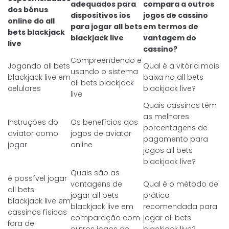
adequados para
compara a outros
dos bônus
dispositivos ios
jogos de cassino
online do all
para jogar all bets
em termos de
bets blackjack
blackjack live
vantagem do
live
cassino?
Compreendendo e
Jogando all bets
Qual é a vitória mais
usando o sistema
blackjack live em
baixa no all bets
all bets blackjack
celulares
blackjack live?
live
Quais cassinos têm
as melhores
Instruções do
Os benefícios dos
porcentagens de
aviator como
jogos de aviator
pagamento para
jogar
online
jogos all bets
blackjack live?
Quais são as
é possível jogar
vantagens de
Qual é o método de
all bets
jogar all bets
prática
blackjack live em
blackjack live em
recomendada para
cassinos físicos
comparação com
jogar all bets
fora de