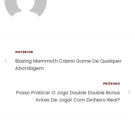
ANTERIOR
Blazing Mammoth Casino Game De Qualquer
Abordagem
PRÓXIMO
Posso Praticar O Jogo Double Double Bonus
Antes De Jogar Com Dinheiro Real?