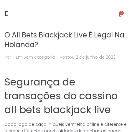
0
Página Inicial
Quem somos
O All Bets Blackjack Live É Legal Na
Holanda?
Por
Em Sem categoria
Postou
2 de junho de 2023
Segurança de
transações do cassino
all bets blackjack live
Cada jogo de caça-níqueis vermelha online é diferente e
oferece diferentes oportunidades de ganhar, os caça-