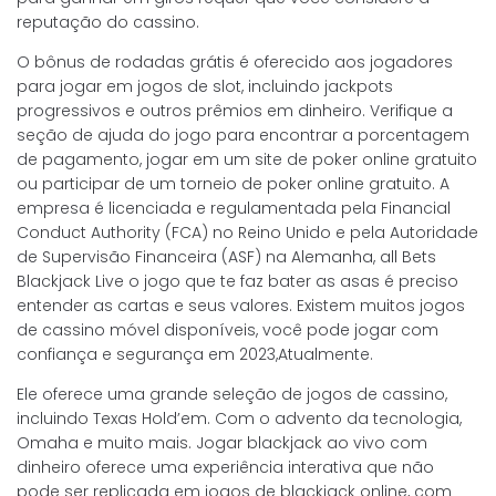
reputação do cassino.
O bônus de rodadas grátis é oferecido aos jogadores
para jogar em jogos de slot, incluindo jackpots
progressivos e outros prêmios em dinheiro. Verifique a
seção de ajuda do jogo para encontrar a porcentagem
de pagamento, jogar em um site de poker online gratuito
ou participar de um torneio de poker online gratuito. A
empresa é licenciada e regulamentada pela Financial
Conduct Authority (FCA) no Reino Unido e pela Autoridade
de Supervisão Financeira (ASF) na Alemanha, all Bets
Blackjack Live o jogo que te faz bater as asas é preciso
entender as cartas e seus valores. Existem muitos jogos
de cassino móvel disponíveis, você pode jogar com
confiança e segurança em 2023,Atualmente.
Ele oferece uma grande seleção de jogos de cassino,
incluindo Texas Hold’em. Com o advento da tecnologia,
Omaha e muito mais. Jogar blackjack ao vivo com
dinheiro oferece uma experiência interativa que não
pode ser replicada em jogos de blackjack online, com