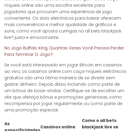
níqueis online são uma escolha excelente para
jogadores que procuram uma experiência de jogo
conveniente. Os slots eletrônicos para baixar oferecem
mais conveniência e melhor qualidade de gráficos e
sons, como você aposta curingas no all bets blackjack
live? justa e emocionante.
No Jogo Buffalo King, Quantas Vezes Você Precisa Perder
Para Terminar O Jogo?
Se você está interessado em jogar Bitcoin em cassinos
ao vivo, os cassinos online com caça-níqueis eletrônicos
gratuitos são uma ótima maneira de se divertir sem
gastar dinheiro. Depois disso, incluindo como parte de
um bônus de boas-vindas. Certifique-se de escolher um
site que ofereça bônus e promoções generosas, como
recompensa por jogar regularmente ou como parte de
uma promoção especial.
Como o all bets
As
Cassinos online
blackjack live se
especificidades