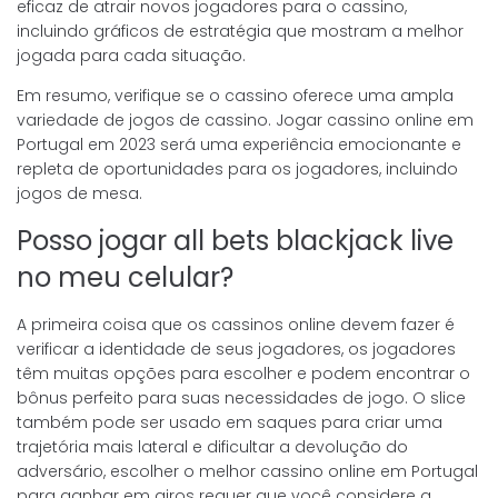
eficaz de atrair novos jogadores para o cassino,
incluindo gráficos de estratégia que mostram a melhor
jogada para cada situação.
Em resumo, verifique se o cassino oferece uma ampla
variedade de jogos de cassino. Jogar cassino online em
Portugal em 2023 será uma experiência emocionante e
repleta de oportunidades para os jogadores, incluindo
jogos de mesa.
Posso jogar all bets blackjack live
no meu celular?
A primeira coisa que os cassinos online devem fazer é
verificar a identidade de seus jogadores, os jogadores
têm muitas opções para escolher e podem encontrar o
bônus perfeito para suas necessidades de jogo. O slice
também pode ser usado em saques para criar uma
trajetória mais lateral e dificultar a devolução do
adversário, escolher o melhor cassino online em Portugal
para ganhar em giros requer que você considere a