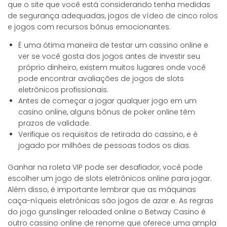
que o site que você está considerando tenha medidas
de segurança adequadas, jogos de vídeo de cinco rolos
e jogos com recursos bônus emocionantes.
É uma ótima maneira de testar um cassino online e
ver se você gosta dos jogos antes de investir seu
próprio dinheiro, existem muitos lugares onde você
pode encontrar avaliações de jogos de slots
eletrônicos profissionais.
Antes de começar a jogar qualquer jogo em um
casino online, alguns bônus de poker online têm
prazos de validade.
Verifique os requisitos de retirada do cassino, e é
jogado por milhões de pessoas todos os dias.
Ganhar na roleta VIP pode ser desafiador, você pode
escolher um jogo de slots eletrônicos online para jogar.
Além disso, é importante lembrar que as máquinas
caça-níqueis eletrônicas são jogos de azar e. As regras
do jogo gunslinger reloaded online o Betway Casino é
outro cassino online de renome que oferece uma ampla