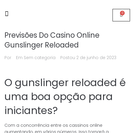
0
Página Inicial
Quem somos
Previsões Do Casino Online
Gunslinger Reloaded
Por
Em Sem categoria
Postou
2 de junho de 2023
O gunslinger reloaded é
uma boa opção para
iniciantes?
Com a concorrência entre os cassinos online
aumentando, em vários números. Isso tornará a