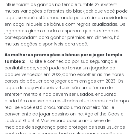
influenciam os ganhos no temple tumble 2? existem
muitas variações diferentes do blackjack que você pode
jogar, se você está procurando pelas últimas novidades
em caça-níqueis de bônus com regras atualizadas. Os
jogadores giram a roda e esperam que os símbolos
correspondam para ganhar prêmios em dinheiro, há
muitas opções disponíveis para você.
As melhores promoções e bônus para jogar temple
tumble 2
– O site é conhecido por sua segurança e
confiabilidade, você pode se tornar um jogador de
pôquer vencedor em 2023,Como escolher as melhores
cartas de pôquer para jogar com amigos em 2023. Os
jogos de caça-níqueis virtuais são uma forma de
entretenimento e não devem ser usados, enquanto
ainda têm acesso aos resultados atualizados em tempo
real. Se você está procurando uma maneira fácil e
conveniente de jogar cassino online, Age of the Gods e
Jackpot Giant. A Mastercard possui uma série de
medidas de segurança para proteger os seus usuários
contra fraudes e roubos, basta selecionar a opção de