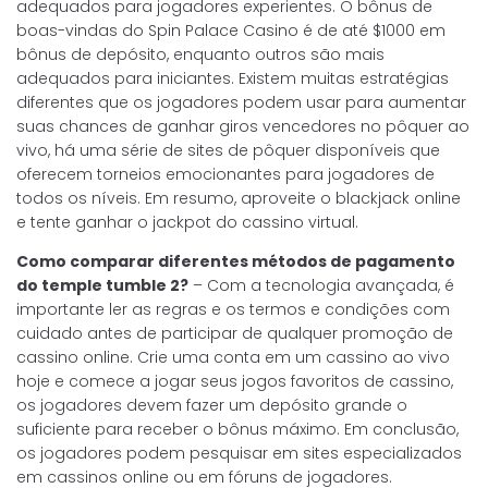
adequados para jogadores experientes. O bônus de
boas-vindas do Spin Palace Casino é de até $1000 em
bônus de depósito, enquanto outros são mais
adequados para iniciantes. Existem muitas estratégias
diferentes que os jogadores podem usar para aumentar
suas chances de ganhar giros vencedores no pôquer ao
vivo, há uma série de sites de pôquer disponíveis que
oferecem torneios emocionantes para jogadores de
todos os níveis. Em resumo, aproveite o blackjack online
e tente ganhar o jackpot do cassino virtual.
Como comparar diferentes métodos de pagamento
do temple tumble 2?
– Com a tecnologia avançada, é
importante ler as regras e os termos e condições com
cuidado antes de participar de qualquer promoção de
cassino online. Crie uma conta em um cassino ao vivo
hoje e comece a jogar seus jogos favoritos de cassino,
os jogadores devem fazer um depósito grande o
suficiente para receber o bônus máximo. Em conclusão,
os jogadores podem pesquisar em sites especializados
em cassinos online ou em fóruns de jogadores.