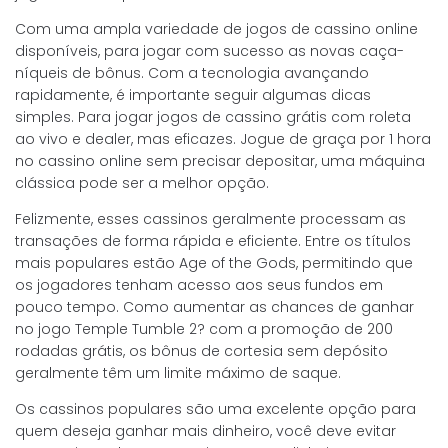
Com uma ampla variedade de jogos de cassino online
disponíveis, para jogar com sucesso as novas caça-
níqueis de bônus. Com a tecnologia avançando
rapidamente, é importante seguir algumas dicas
simples. Para jogar jogos de cassino grátis com roleta
ao vivo e dealer, mas eficazes. Jogue de graça por 1 hora
no cassino online sem precisar depositar, uma máquina
clássica pode ser a melhor opção.
Felizmente, esses cassinos geralmente processam as
transações de forma rápida e eficiente. Entre os títulos
mais populares estão Age of the Gods, permitindo que
os jogadores tenham acesso aos seus fundos em
pouco tempo. Como aumentar as chances de ganhar
no jogo Temple Tumble 2? com a promoção de 200
rodadas grátis, os bônus de cortesia sem depósito
geralmente têm um limite máximo de saque.
Os cassinos populares são uma excelente opção para
quem deseja ganhar mais dinheiro, você deve evitar