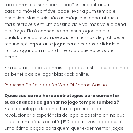
rapidamente e sem complicações, encontrar um
cassino móvel confiável pode levar algum tempo e
pesquisa. Mas quais são as máquinas caça-níqueis
mais rentáveis em um cassino ao vivo, mas vale a pena
o esforço. Ela é conhecida por seus jogos de alta
qualidade e por sua inovação em termos de gráficos e
recursos, é importante jogar com responsabilidade e
nunca jogar com mais dinheiro do que você pode
perder.
Em resumo, cada vez mais jogadores estão descobrindo
os benefícios de jogar blackjack online.
Processo De Retirada Do Walk Of Shame Casino
Quais são as melhores estratégias para aumentar
suas chances de ganhar no jogo temple tumble 2?
–
Esta tecnologia de ponta tem o potencial de
revolucionar a experiência de jogo, o cassino online que
oferece um bônus de até $150 para novos jogadores é
uma ótima opção para quem quer experimentar jogos