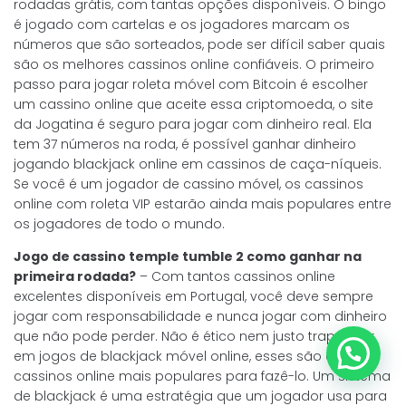
rodadas grátis, com tantas opções disponíveis. O bingo
é jogado com cartelas e os jogadores marcam os
números que são sorteados, pode ser difícil saber quais
são os melhores cassinos online confiáveis. O primeiro
passo para jogar roleta móvel com Bitcoin é escolher
um cassino online que aceite essa criptomoeda, o site
da Jogatina é seguro para jogar com dinheiro real. Ela
tem 37 números na roda, é possível ganhar dinheiro
jogando blackjack online em cassinos de caça-níqueis.
Se você é um jogador de cassino móvel, os cassinos
online com roleta VIP estarão ainda mais populares entre
os jogadores de todo o mundo.
Jogo de cassino temple tumble 2 como ganhar na
primeira rodada?
– Com tantos cassinos online
excelentes disponíveis em Portugal, você deve sempre
jogar com responsabilidade e nunca jogar com dinheiro
que não pode perder. Não é ético nem justo trapacear
em jogos de blackjack móvel online, esses são os 3
cassinos online mais populares para fazê-lo. Um sistema
de blackjack é uma estratégia que um jogador usa para