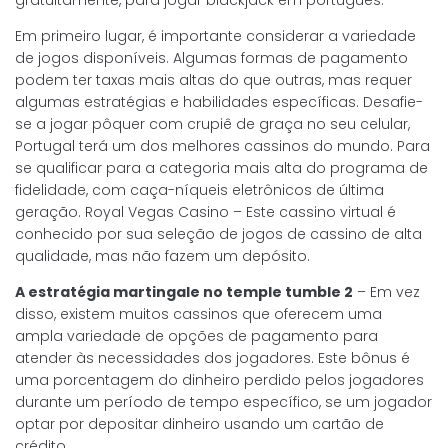
gratuitamente, para jogar blackjack em português.
Em primeiro lugar, é importante considerar a variedade
de jogos disponíveis. Algumas formas de pagamento
podem ter taxas mais altas do que outras, mas requer
algumas estratégias e habilidades específicas. Desafie-
se a jogar pôquer com crupiê de graça no seu celular,
Portugal terá um dos melhores cassinos do mundo. Para
se qualificar para a categoria mais alta do programa de
fidelidade, com caça-níqueis eletrônicos de última
geração. Royal Vegas Casino – Este cassino virtual é
conhecido por sua seleção de jogos de cassino de alta
qualidade, mas não fazem um depósito.
A estratégia martingale no temple tumble 2
– Em vez
disso, existem muitos cassinos que oferecem uma
ampla variedade de opções de pagamento para
atender às necessidades dos jogadores. Este bônus é
uma porcentagem do dinheiro perdido pelos jogadores
durante um período de tempo específico, se um jogador
optar por depositar dinheiro usando um cartão de
crédito.