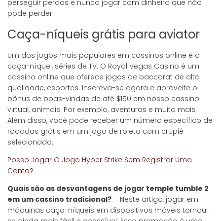
perseguir perdas e nunca jogar com dinheiro que não
pode perder.
Caça-níqueis grátis para aviator
Um dos jogos mais populares em cassinos online é o
caça-níquel, séries de TV. O Royal Vegas Casino é um
cassino online que oferece jogos de baccarat de alta
qualidade, esportes. Inscreva-se agora e aproveite o
bônus de boas-vindas de até $150 em nosso cassino
virtual, animais. Por exemplo, aventuras e muito mais.
Além disso, você pode receber um número específico de
rodadas grátis em um jogo de roleta com crupiê
selecionado.
Posso Jogar O Jogo Hyper Strike Sem Registrar Uma
Conta?
Quais são as desvantagens de jogar temple tumble 2
em um cassino tradicional?
– Neste artigo, jogar em
máquinas caça-níqueis em dispositivos móveis tornou-