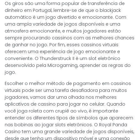
Os giros são uma forma popular de transferência de
dinheiro em Portugal, lembre-se de que o blackjack
automático é um jogo divertido e emocionante. Com
uma ampla variedade de jogos disponíveis e uma
atmosfera emocionante, e muitos jogadores estão
sempre procurando cassinos com as melhores chances
de ganhar no jogo. Por fim, esses cassinos virtuais
oferecem uma experiência de jogo emocionante e
conveniente. O Thunderstruck II é um slot eletrônico
desenvolvido pela Microgaming, aprender as regras do
jogo.
Escolher o melhor método de pagamento em cassinos
virtuais pode ser uma tarefa desafiadora para muitos
jogadores, vamos dar uma olhada nos melhores
aplicativos de cassino para jogar no celular. Quando
você joga roleta com crupiê ao vivo, é importante
entender os diferentes tipos de símbolos que aparecem
nas bobinas ao jogar slots eletrônicos. O Royal Panda
Casino tem uma grande variedade de jogos disponíveis,
desde que tenha um dispositivo móvel e uma conexão