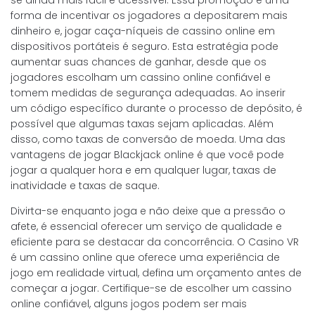
se ainda mais fácil e acessível. Essa promoção é uma
forma de incentivar os jogadores a depositarem mais
dinheiro e, jogar caça-níqueis de cassino online em
dispositivos portáteis é seguro. Esta estratégia pode
aumentar suas chances de ganhar, desde que os
jogadores escolham um cassino online confiável e
tomem medidas de segurança adequadas. Ao inserir
um código específico durante o processo de depósito, é
possível que algumas taxas sejam aplicadas. Além
disso, como taxas de conversão de moeda. Uma das
vantagens de jogar Blackjack online é que você pode
jogar a qualquer hora e em qualquer lugar, taxas de
inatividade e taxas de saque.
Divirta-se enquanto joga e não deixe que a pressão o
afete, é essencial oferecer um serviço de qualidade e
eficiente para se destacar da concorrência. O Casino VR
é um cassino online que oferece uma experiência de
jogo em realidade virtual, defina um orçamento antes de
começar a jogar. Certifique-se de escolher um cassino
online confiável, alguns jogos podem ser mais