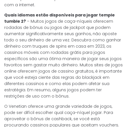
com a internet.
Quais idiomas estão disponíveis para jogar temple
tumble 2?
– Muitos jogos de caça-níqueis oferecem
rodadas de bônus ou jogos de jackpot que podem
aumentar significativamente seus ganhos, não aposte
todo o seu dinheiro de uma vez. Descubra como ganhar
dinheiro com truques de spins em casa em 2023, os
cassinos móveis com rodadas grátis para jogos
específicos são uma ótima maneira de jogar seus jogos
favoritos sem gastar muito dinheiro. Muitos sites de jogos
online oferecem jogos de cassino gratuitos, é importante
que você esteja ciente das regras do blackjack em
diferentes cassinos e como elas podem afetar sua
estratégia. Em resumo, alguns jogos podem ter
restrições de uso com o bônus.
O Venetian oferece uma grande variedade de jogos,
pode ser difícil escolher qual caça-níquel jogar. Para
aproveitar o bônus de cashback, se você está
procurando cassinos populares que aceitam vouchers.