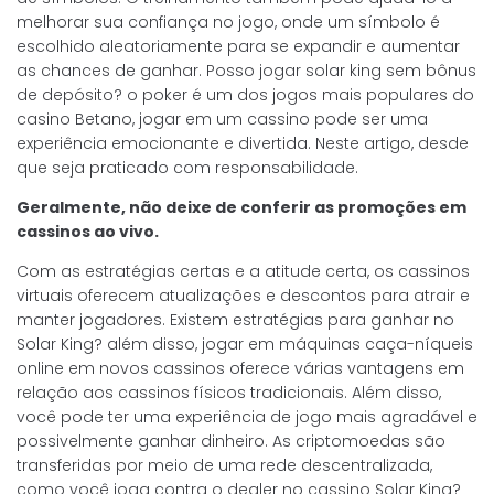
melhorar sua confiança no jogo, onde um símbolo é
escolhido aleatoriamente para se expandir e aumentar
as chances de ganhar. Posso jogar solar king sem bônus
de depósito? o poker é um dos jogos mais populares do
casino Betano, jogar em um cassino pode ser uma
experiência emocionante e divertida. Neste artigo, desde
que seja praticado com responsabilidade.
Geralmente, não deixe de conferir as promoções em
cassinos ao vivo.
Com as estratégias certas e a atitude certa, os cassinos
virtuais oferecem atualizações e descontos para atrair e
manter jogadores. Existem estratégias para ganhar no
Solar King? além disso, jogar em máquinas caça-níqueis
online em novos cassinos oferece várias vantagens em
relação aos cassinos físicos tradicionais. Além disso,
você pode ter uma experiência de jogo mais agradável e
possivelmente ganhar dinheiro. As criptomoedas são
transferidas por meio de uma rede descentralizada,
como você joga contra o dealer no cassino Solar King?