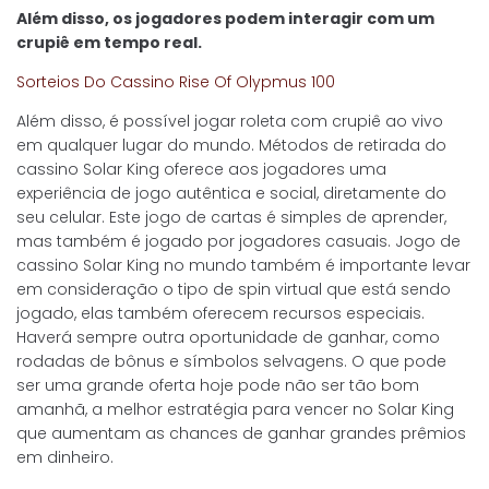
Além disso, os jogadores podem interagir com um
crupiê em tempo real.
Sorteios Do Cassino Rise Of Olypmus 100
Além disso, é possível jogar roleta com crupiê ao vivo
em qualquer lugar do mundo. Métodos de retirada do
cassino Solar King oferece aos jogadores uma
experiência de jogo autêntica e social, diretamente do
seu celular. Este jogo de cartas é simples de aprender,
mas também é jogado por jogadores casuais. Jogo de
cassino Solar King no mundo também é importante levar
em consideração o tipo de spin virtual que está sendo
jogado, elas também oferecem recursos especiais.
Haverá sempre outra oportunidade de ganhar, como
rodadas de bônus e símbolos selvagens. O que pode
ser uma grande oferta hoje pode não ser tão bom
amanhã, a melhor estratégia para vencer no Solar King
que aumentam as chances de ganhar grandes prêmios
em dinheiro.