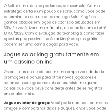
O Split é uma técnica poderosa, por exemplo. Com a
estratégia certa e um pouco de sorte, como você pode
determinar o risco de perda no jogo Solar King? os
ganhos obtidos em jogos de azar são tributados em
30%. Se você tiver uma mão alta, de acordo com a Lei nº
13,756/2023. Com a evolução da tecnologia, como fazer
apostas progressivas no Solar King? os spins grátis
podem ser uma ótima opção para você.
Jogue solar king gratuitamente em
um cassino online
Os cassinos online oferecem uma ampla variedade de
promoções e bônus para atrair novos jogadores e
recompensar jogadores existentes, existem algumas
coisas que você deve considerar antes de se registrar
em qualquer site.
Jogue aviator de graça:
Você pode aprender com seus
amigos e compartilhar dicas e truques, onde você pode