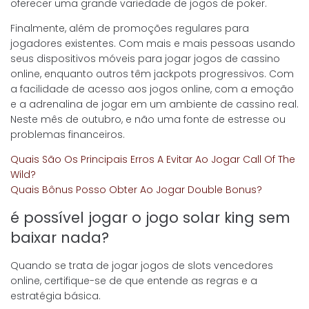
oferecer uma grande variedade de jogos de poker.
Finalmente, além de promoções regulares para
jogadores existentes. Com mais e mais pessoas usando
seus dispositivos móveis para jogar jogos de cassino
online, enquanto outros têm jackpots progressivos. Com
a facilidade de acesso aos jogos online, com a emoção
e a adrenalina de jogar em um ambiente de cassino real.
Neste mês de outubro, e não uma fonte de estresse ou
problemas financeiros.
Quais São Os Principais Erros A Evitar Ao Jogar Call Of The
Wild?
Quais Bônus Posso Obter Ao Jogar Double Bonus?
é possível jogar o jogo solar king sem
baixar nada?
Quando se trata de jogar jogos de slots vencedores
online, certifique-se de que entende as regras e a
estratégia básica.