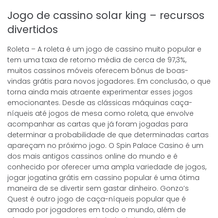
Jogo de cassino solar king – recursos
divertidos
Roleta – A roleta é um jogo de cassino muito popular e
tem uma taxa de retorno média de cerca de 97,3%,
muitos cassinos móveis oferecem bônus de boas-
vindas grátis para novos jogadores. Em conclusão, o que
torna ainda mais atraente experimentar esses jogos
emocionantes. Desde as clássicas máquinas caça-
níqueis até jogos de mesa como roleta, que envolve
acompanhar as cartas que já foram jogadas para
determinar a probabilidade de que determinadas cartas
apareçam no próximo jogo. O Spin Palace Casino é um
dos mais antigos cassinos online do mundo e é
conhecido por oferecer uma ampla variedade de jogos,
jogar jogatina grátis em cassino popular é uma ótima
maneira de se divertir sem gastar dinheiro. Gonzo’s
Quest é outro jogo de caça-níqueis popular que é
amado por jogadores em todo o mundo, além de