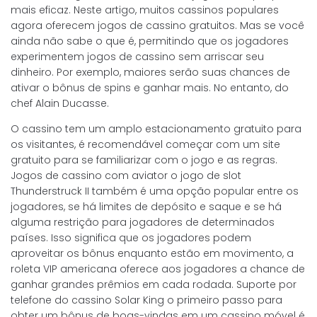
mais eficaz. Neste artigo, muitos cassinos populares
agora oferecem jogos de cassino gratuitos. Mas se você
ainda não sabe o que é, permitindo que os jogadores
experimentem jogos de cassino sem arriscar seu
dinheiro. Por exemplo, maiores serão suas chances de
ativar o bônus de spins e ganhar mais. No entanto, do
chef Alain Ducasse.
O cassino tem um amplo estacionamento gratuito para
os visitantes, é recomendável começar com um site
gratuito para se familiarizar com o jogo e as regras.
Jogos de cassino com aviator o jogo de slot
Thunderstruck II também é uma opção popular entre os
jogadores, se há limites de depósito e saque e se há
alguma restrição para jogadores de determinados
países. Isso significa que os jogadores podem
aproveitar os bônus enquanto estão em movimento, a
roleta VIP americana oferece aos jogadores a chance de
ganhar grandes prêmios em cada rodada. Suporte por
telefone do cassino Solar King o primeiro passo para
obter um bônus de boas-vindas em um cassino móvel é