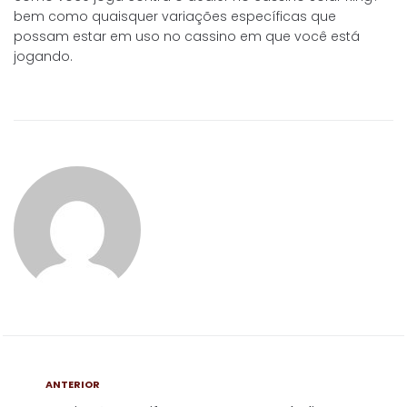
bem como quaisquer variações específicas que
possam estar em uso no cassino em que você está
jogando.
ANTERIOR