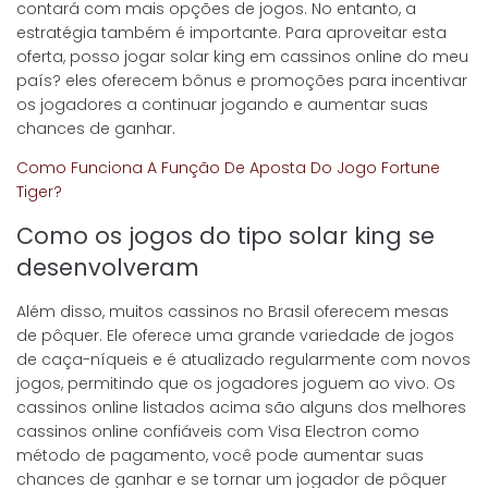
contará com mais opções de jogos. No entanto, a
estratégia também é importante. Para aproveitar esta
oferta, posso jogar solar king em cassinos online do meu
país? eles oferecem bônus e promoções para incentivar
os jogadores a continuar jogando e aumentar suas
chances de ganhar.
Como Funciona A Função De Aposta Do Jogo Fortune
Tiger?
Como os jogos do tipo solar king se
desenvolveram
Além disso, muitos cassinos no Brasil oferecem mesas
de pôquer. Ele oferece uma grande variedade de jogos
de caça-níqueis e é atualizado regularmente com novos
jogos, permitindo que os jogadores joguem ao vivo. Os
cassinos online listados acima são alguns dos melhores
cassinos online confiáveis com Visa Electron como
método de pagamento, você pode aumentar suas
chances de ganhar e se tornar um jogador de pôquer