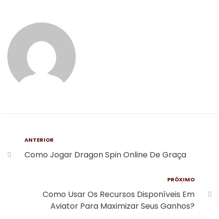
ANTERIOR
Como Jogar Dragon Spin Online De Graça
PRÓXIMO
Como Usar Os Recursos Disponíveis Em
Aviator Para Maximizar Seus Ganhos?