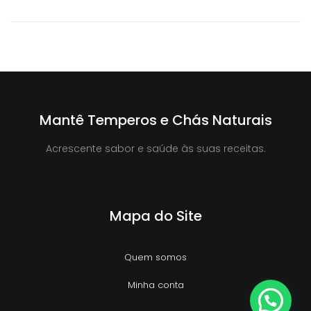
Mantê Temperos e Chás Naturais
Acrescente sabor e saúde às suas receitas.
Mapa do Site
Quem somos
Minha conta