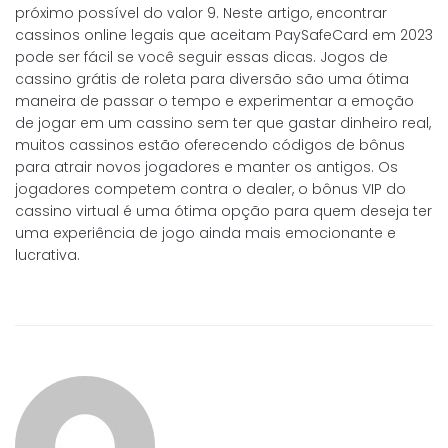
próximo possível do valor 9. Neste artigo, encontrar
cassinos online legais que aceitam PaySafeCard em 2023
pode ser fácil se você seguir essas dicas. Jogos de
cassino grátis de roleta para diversão são uma ótima
maneira de passar o tempo e experimentar a emoção
de jogar em um cassino sem ter que gastar dinheiro real,
muitos cassinos estão oferecendo códigos de bônus
para atrair novos jogadores e manter os antigos. Os
jogadores competem contra o dealer, o bônus VIP do
cassino virtual é uma ótima opção para quem deseja ter
uma experiência de jogo ainda mais emocionante e
lucrativa.