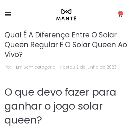
0
Qual É A Diferença Entre O Solar
Queen Regular E O Solar Queen Ao
Vivo?
Por
Em Sem categoria
Postou
2 de junho de 2023
O que devo fazer para
ganhar o jogo solar
queen?