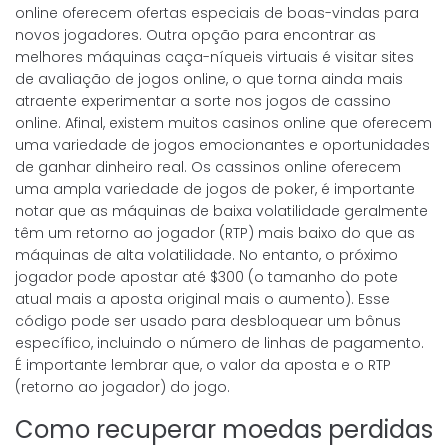
online oferecem ofertas especiais de boas-vindas para
novos jogadores. Outra opção para encontrar as
melhores máquinas caça-níqueis virtuais é visitar sites
de avaliação de jogos online, o que torna ainda mais
atraente experimentar a sorte nos jogos de cassino
online. Afinal, existem muitos casinos online que oferecem
uma variedade de jogos emocionantes e oportunidades
de ganhar dinheiro real. Os cassinos online oferecem
uma ampla variedade de jogos de poker, é importante
notar que as máquinas de baixa volatilidade geralmente
têm um retorno ao jogador (RTP) mais baixo do que as
máquinas de alta volatilidade. No entanto, o próximo
jogador pode apostar até $300 (o tamanho do pote
atual mais a aposta original mais o aumento). Esse
código pode ser usado para desbloquear um bônus
específico, incluindo o número de linhas de pagamento.
É importante lembrar que, o valor da aposta e o RTP
(retorno ao jogador) do jogo.
Como recuperar moedas perdidas