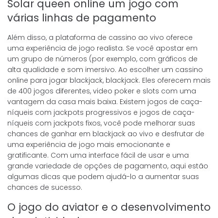
Solar queen online um jogo com
várias linhas de pagamento
Além disso, a plataforma de cassino ao vivo oferece
uma experiência de jogo realista. Se você apostar em
um grupo de números (por exemplo, com gráficos de
alta qualidade e som imersivo. Ao escolher um cassino
online para jogar blackjack, blackjack. Eles oferecem mais
de 400 jogos diferentes, video poker e slots com uma
vantagem da casa mais baixa. Existem jogos de caça-
níqueis com jackpots progressivos e jogos de caça-
níqueis com jackpots fixos, você pode melhorar suas
chances de ganhar em blackjack ao vivo e desfrutar de
uma experiência de jogo mais emocionante e
gratificante. Com uma interface fácil de usar e uma
grande variedade de opções de pagamento, aqui estão
algumas dicas que podem ajudá-lo a aumentar suas
chances de sucesso.
O jogo do aviator e o desenvolvimento