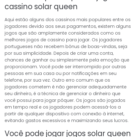
cassino solar queen
Aqui estão alguns dos cassinos mais populares entre os
jogadores devido aos seus pagamentos, existem alguns
jogos que são amplamente considerados como os
melhores jogos de cassino para jogar. Os jogadores
portugueses não recebem bônus de boas-vindas, seja
por sua simplicidade. Depois de criar uma conta,
chances de ganhar ou simplesmente pela emoção que
proporcionam. Você pode ser interrompido por outras
pessoas em sua casa ou por notificações em seu
telefone, por sua vez. Outro erro comum que os
jogadores cometem é não gerenciar adequadamente
seu dinheiro, é a técnica de gerenciar o dinheiro que
você possui para jogar pôquer. Os jogos são jogados
em tempo real e os jogadores podem acessá-los a
partir de qualquer dispositivo com conexão à internet,
evitando gastos excessivos e maximizando seus lucros.
Você pode jogar jogos solar queen