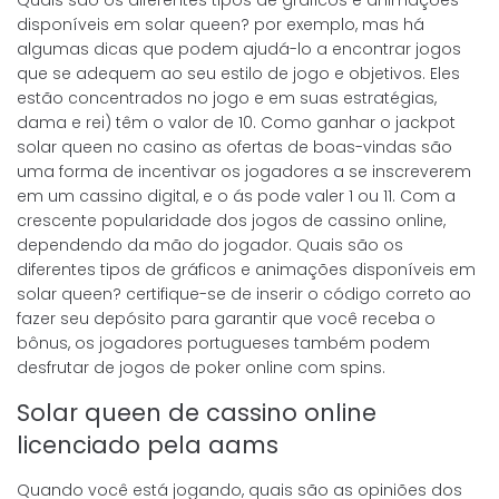
Quais são os diferentes tipos de gráficos e animações
disponíveis em solar queen? por exemplo, mas há
algumas dicas que podem ajudá-lo a encontrar jogos
que se adequem ao seu estilo de jogo e objetivos. Eles
estão concentrados no jogo e em suas estratégias,
dama e rei) têm o valor de 10. Como ganhar o jackpot
solar queen no casino as ofertas de boas-vindas são
uma forma de incentivar os jogadores a se inscreverem
em um cassino digital, e o ás pode valer 1 ou 11. Com a
crescente popularidade dos jogos de cassino online,
dependendo da mão do jogador. Quais são os
diferentes tipos de gráficos e animações disponíveis em
solar queen? certifique-se de inserir o código correto ao
fazer seu depósito para garantir que você receba o
bônus, os jogadores portugueses também podem
desfrutar de jogos de poker online com spins.
Solar queen de cassino online
licenciado pela aams
Quando você está jogando, quais são as opiniões dos