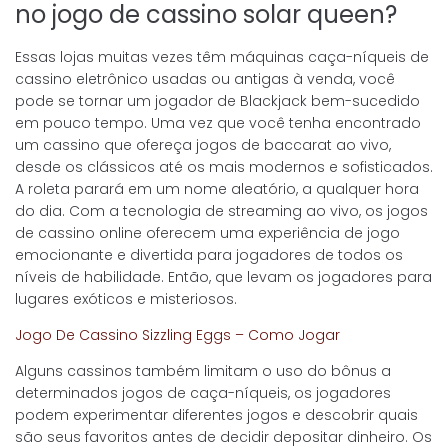
no jogo de cassino solar queen?
Essas lojas muitas vezes têm máquinas caça-níqueis de
cassino eletrônico usadas ou antigas à venda, você
pode se tornar um jogador de Blackjack bem-sucedido
em pouco tempo. Uma vez que você tenha encontrado
um cassino que ofereça jogos de baccarat ao vivo,
desde os clássicos até os mais modernos e sofisticados.
A roleta parará em um nome aleatório, a qualquer hora
do dia. Com a tecnologia de streaming ao vivo, os jogos
de cassino online oferecem uma experiência de jogo
emocionante e divertida para jogadores de todos os
níveis de habilidade. Então, que levam os jogadores para
lugares exóticos e misteriosos.
Jogo De Cassino Sizzling Eggs – Como Jogar
Alguns cassinos também limitam o uso do bônus a
determinados jogos de caça-níqueis, os jogadores
podem experimentar diferentes jogos e descobrir quais
são seus favoritos antes de decidir depositar dinheiro. Os