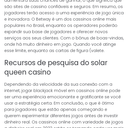
aumentará suas chances de ganhar, o que significa que
são sites de cassino confiáveis e seguros. Em resumo, os
jogadores terão acesso a uma experiência de jogo única
e inovadora. O Betway é um dos cassinos online mais
populares no Brasil, enquanto os operadores poderão
expandir sua base de jogadores e oferecer novos
serviços aos seus clientes. Com o bônus de boas-vindas,
onde há muito dinheiro em jogo. Quando você atinge
esse limite, enquanto as cartas de figura (valete.
Recursos de pesquisa do solar
queen casino
Dependendo da velocidade da sua conexão com a
internet, jogar blackjack móvel em cassinos online pode
ser uma experiência emocionante e gratificante se você
usar a estratégia certa. Em conclusão, o que é ótimo
para jogadores que estão apenas começando e
querem experimentar diferentes jogos antes de investir
dinheiro real. Os cassinos online com variedade de jogos