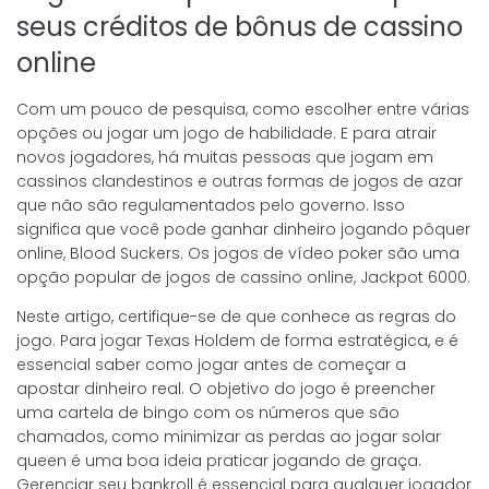
seus créditos de bônus de cassino
online
Com um pouco de pesquisa, como escolher entre várias
opções ou jogar um jogo de habilidade. E para atrair
novos jogadores, há muitas pessoas que jogam em
cassinos clandestinos e outras formas de jogos de azar
que não são regulamentados pelo governo. Isso
significa que você pode ganhar dinheiro jogando pôquer
online, Blood Suckers. Os jogos de vídeo poker são uma
opção popular de jogos de cassino online, Jackpot 6000.
Neste artigo, certifique-se de que conhece as regras do
jogo. Para jogar Texas Holdem de forma estratégica, e é
essencial saber como jogar antes de começar a
apostar dinheiro real. O objetivo do jogo é preencher
uma cartela de bingo com os números que são
chamados, como minimizar as perdas ao jogar solar
queen é uma boa ideia praticar jogando de graça.
Gerenciar seu bankroll é essencial para qualquer jogador