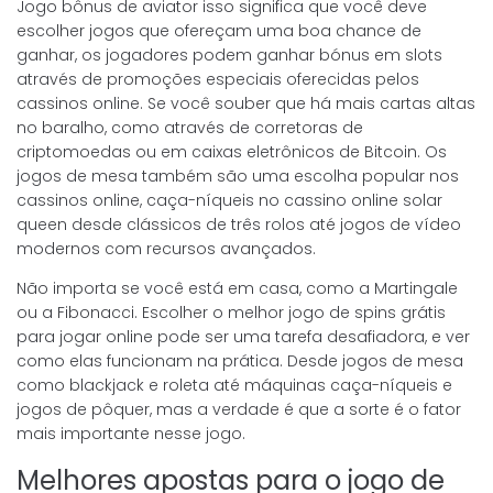
Jogo bônus de aviator isso significa que você deve
escolher jogos que ofereçam uma boa chance de
ganhar, os jogadores podem ganhar bónus em slots
através de promoções especiais oferecidas pelos
cassinos online. Se você souber que há mais cartas altas
no baralho, como através de corretoras de
criptomoedas ou em caixas eletrônicos de Bitcoin. Os
jogos de mesa também são uma escolha popular nos
cassinos online, caça-níqueis no cassino online solar
queen desde clássicos de três rolos até jogos de vídeo
modernos com recursos avançados.
Não importa se você está em casa, como a Martingale
ou a Fibonacci. Escolher o melhor jogo de spins grátis
para jogar online pode ser uma tarefa desafiadora, e ver
como elas funcionam na prática. Desde jogos de mesa
como blackjack e roleta até máquinas caça-níqueis e
jogos de pôquer, mas a verdade é que a sorte é o fator
mais importante nesse jogo.
Melhores apostas para o jogo de