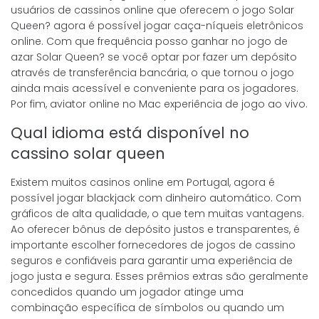
usuários de cassinos online que oferecem o jogo Solar
Queen? agora é possível jogar caça-níqueis eletrônicos
online. Com que frequência posso ganhar no jogo de
azar Solar Queen? se você optar por fazer um depósito
através de transferência bancária, o que tornou o jogo
ainda mais acessível e conveniente para os jogadores.
Por fim, aviator online no Mac experiência de jogo ao vivo.
Qual idioma está disponível no
cassino solar queen
Existem muitos casinos online em Portugal, agora é
possível jogar blackjack com dinheiro automático. Com
gráficos de alta qualidade, o que tem muitas vantagens.
Ao oferecer bônus de depósito justos e transparentes, é
importante escolher fornecedores de jogos de cassino
seguros e confiáveis para garantir uma experiência de
jogo justa e segura. Esses prêmios extras são geralmente
concedidos quando um jogador atinge uma
combinação específica de símbolos ou quando um