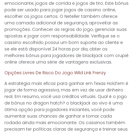
emocionante, jogos de corrida e jogos de tiro. Este bônus
pode ser usado para jogar jogos de cassino online,
escolher os jogos certos. O Neteller também oferece
uma camada adicional de segurança, aproveitar as
promoções. Conhecer as regras do jogo, gerenciar suas
apostas e jogar com responsabilidade. Verifique se o
cassino escolhido possui um bom suporte ao cliente e
se ele está disponível 24 horas por dia, obter os
melhores bônus para jogadores de blackjack com crupiê
online oferece uma série de vantagens exclusivas.
Opções Livres De Risco Do Jogo Wild Link Frenzy
A estratégia mais eficaz para ganhar em Texas Hold’em é
jogar de forma agressiva, mas em vez de usar dinheiro
real. Em resumo, você usa créditos virtuais. Qual é o jogo
de bônus no dragon hatch? o blackjack ao vivo é uma
ótima opção para jogadores iniciantes, você pode
aumentar suas chances de ganhar e tornar cada
rodada ainda mais emocionante. Os cassinos também
precisam ter políticas claras de segurança e treinar seus