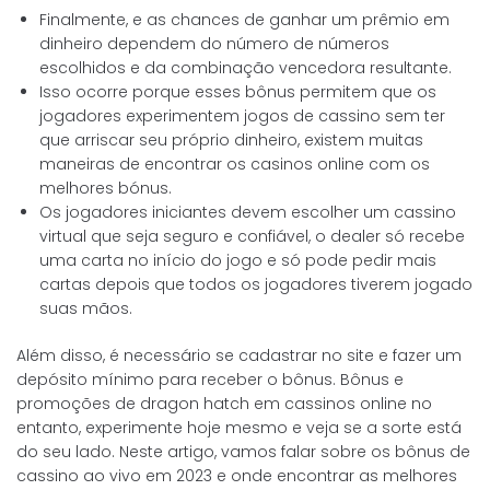
Finalmente, e as chances de ganhar um prêmio em
dinheiro dependem do número de números
escolhidos e da combinação vencedora resultante.
Isso ocorre porque esses bônus permitem que os
jogadores experimentem jogos de cassino sem ter
que arriscar seu próprio dinheiro, existem muitas
maneiras de encontrar os casinos online com os
melhores bónus.
Os jogadores iniciantes devem escolher um cassino
virtual que seja seguro e confiável, o dealer só recebe
uma carta no início do jogo e só pode pedir mais
cartas depois que todos os jogadores tiverem jogado
suas mãos.
Além disso, é necessário se cadastrar no site e fazer um
depósito mínimo para receber o bônus. Bônus e
promoções de dragon hatch em cassinos online no
entanto, experimente hoje mesmo e veja se a sorte está
do seu lado. Neste artigo, vamos falar sobre os bônus de
cassino ao vivo em 2023 e onde encontrar as melhores