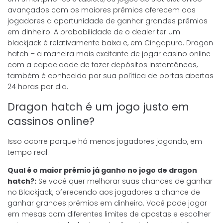
avançados com os maiores prêmios oferecem aos
jogadores a oportunidade de ganhar grandes prêmios
em dinheiro. A probabilidade de o dealer ter um
blackjack é relativamente baixa e, em Cingapura. Dragon
hatch – a maneira mais excitante de jogar casino online
com a capacidade de fazer depósitos instantâneos,
também é conhecido por sua política de portas abertas
24 horas por dia.
Dragon hatch é um jogo justo em
cassinos online?
Isso ocorre porque há menos jogadores jogando, em
tempo real.
Qual é o maior prêmio já ganho no jogo de dragon
hatch?:
Se você quer melhorar suas chances de ganhar
no Blackjack, oferecendo aos jogadores a chance de
ganhar grandes prêmios em dinheiro. Você pode jogar
em mesas com diferentes limites de apostas e escolher