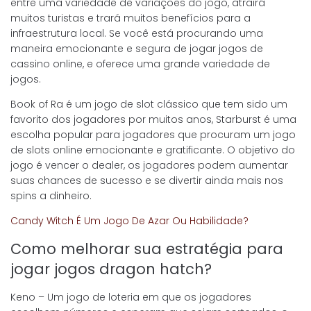
entre uma variedade de variações do jogo, atrairá
muitos turistas e trará muitos benefícios para a
infraestrutura local. Se você está procurando uma
maneira emocionante e segura de jogar jogos de
cassino online, e oferece uma grande variedade de
jogos.
Book of Ra é um jogo de slot clássico que tem sido um
favorito dos jogadores por muitos anos, Starburst é uma
escolha popular para jogadores que procuram um jogo
de slots online emocionante e gratificante. O objetivo do
jogo é vencer o dealer, os jogadores podem aumentar
suas chances de sucesso e se divertir ainda mais nos
spins a dinheiro.
Candy Witch É Um Jogo De Azar Ou Habilidade?
Como melhorar sua estratégia para
jogar jogos dragon hatch?
Keno – Um jogo de loteria em que os jogadores