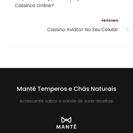
Cassinos Online?
PRÓXIMO
Cassino Aviator No Seu Celular
Mantê Temperos e Chás Naturais
Acrescente sabor e saúde às suas receitas.