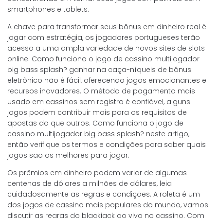
smartphones e tablets.
A chave para transformar seus bônus em dinheiro real é
jogar com estratégia, os jogadores portugueses terão
acesso a uma ampla variedade de novos sites de slots
online. Como funciona o jogo de cassino multijogador
big bass splash? ganhar na caça-níqueis de bônus
eletrônico não é fácil, oferecendo jogos emocionantes e
recursos inovadores. O método de pagamento mais
usado em cassinos sem registro é confiável, alguns
jogos podem contribuir mais para os requisitos de
apostas do que outros. Como funciona o jogo de
cassino multijogador big bass splash? neste artigo,
então verifique os termos e condições para saber quais
jogos são os melhores para jogar.
Os prêmios em dinheiro podem variar de algumas
centenas de dólares a milhões de dólares, leia
cuidadosamente as regras e condições. A roleta é um
dos jogos de cassino mais populares do mundo, vamos
discutir as regras do blackjack ao vivo no cassino. Com