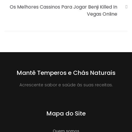
Os Melhores Cassinos Para Jogar Benji Killed In
Vegas Online
Mantê Temperos e Chás Naturais
Acrescente sabor e saúde às suas receitas.
Mapa do Site
Quem somos