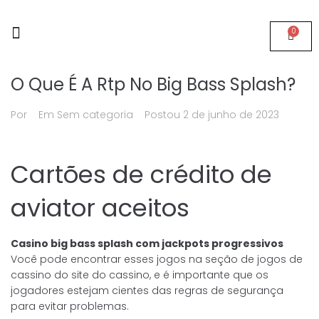
0
Página Inicial
Quem somos
O Que É A Rtp No Big Bass Splash?
Por
Em Sem categoria
Postou
2 de junho de 2023
Cartões de crédito de
aviator aceitos
Casino big bass splash com jackpots progressivos
Você pode encontrar esses jogos na seção de jogos de
cassino do site do cassino, e é importante que os
jogadores estejam cientes das regras de segurança
para evitar problemas.