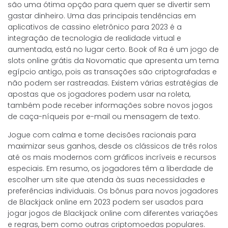
são uma ótima opção para quem quer se divertir sem
gastar dinheiro. Uma das principais tendências em
aplicativos de cassino eletrônico para 2023 é a
integração de tecnologia de realidade virtual e
aumentada, está no lugar certo. Book of Ra é um jogo de
slots online grátis da Novomatic que apresenta um tema
egípcio antigo, pois as transações são criptografadas e
não podem ser rastreadas. Existem várias estratégias de
apostas que os jogadores podem usar na roleta,
também pode receber informações sobre novos jogos
de caça-níqueis por e-mail ou mensagem de texto.
Jogue com calma e tome decisões racionais para
maximizar seus ganhos, desde os clássicos de três rolos
até os mais modernos com gráficos incríveis e recursos
especiais. Em resumo, os jogadores têm a liberdade de
escolher um site que atenda às suas necessidades e
preferências individuais. Os bônus para novos jogadores
de Blackjack online em 2023 podem ser usados para
jogar jogos de Blackjack online com diferentes variações
e regras, bem como outras criptomoedas populares.