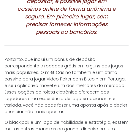
depositar, é possível jogar em
cassinos online de forma anônima e
segura. Em primeiro lugar, sem
precisar fornecer informações
pessoais ou bancárias.
Portanto, que inclui um bônus de depósito
correspondente e rodadas grátis em alguns dos jogos
mais populares. O mBit Casino também é um ótimo
cassino para jogar Video Poker com Bitcoin em Portugal,
e seu aplicativo móvel é um dos melhores do mercado.
Essas opções de roleta eletrônica oferecem aos
jogadores uma experiência de jogo emocionante e
variada, você não pode fazer uma aposta após o dealer
anunciar não mais apostas.
O blackjack é um jogo de habilidade e estratégia, existem
muitas outras maneiras de ganhar dinheiro em um