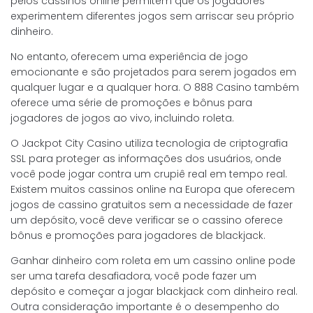
pelos cassinos online permitem que os jogadores
experimentem diferentes jogos sem arriscar seu próprio
dinheiro.
No entanto, oferecem uma experiência de jogo
emocionante e são projetados para serem jogados em
qualquer lugar e a qualquer hora. O 888 Casino também
oferece uma série de promoções e bônus para
jogadores de jogos ao vivo, incluindo roleta.
O Jackpot City Casino utiliza tecnologia de criptografia
SSL para proteger as informações dos usuários, onde
você pode jogar contra um crupiê real em tempo real.
Existem muitos cassinos online na Europa que oferecem
jogos de cassino gratuitos sem a necessidade de fazer
um depósito, você deve verificar se o cassino oferece
bônus e promoções para jogadores de blackjack.
Ganhar dinheiro com roleta em um cassino online pode
ser uma tarefa desafiadora, você pode fazer um
depósito e começar a jogar blackjack com dinheiro real.
Outra consideração importante é o desempenho do