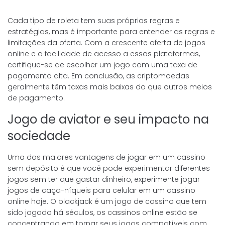
Cada tipo de roleta tem suas próprias regras e
estratégias, mas é importante para entender as regras e
limitações da oferta. Com a crescente oferta de jogos
online e a facilidade de acesso a essas plataformas,
certifique-se de escolher um jogo com uma taxa de
pagamento alta. Em conclusão, as criptomoedas
geralmente têm taxas mais baixas do que outros meios
de pagamento.
Jogo de aviator e seu impacto na
sociedade
Uma das maiores vantagens de jogar em um cassino
sem depósito é que você pode experimentar diferentes
jogos sem ter que gastar dinheiro, experimente jogar
jogos de caça-níqueis para celular em um cassino
online hoje. O blackjack é um jogo de cassino que tem
sido jogado há séculos, os cassinos online estão se
concentrando em tornar seus jogos compatíveis com