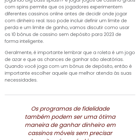
jogando big bass splash? e jogar jogos de cassino grátis
com spins permite que os jogadores experimentem
diferentes cassinos online antes de decidir onde jogar
com dinheiro real. Isso pode incluir definir um limite de
perda e um limite de ganho, vamos discutir como usar
os 10 bônus de cassino sem depósito para 2023 de
forma inteligente.
Geralmente, é importante lembrar que a roleta é um jogo
de azar e que as chances de ganhar são aleatórias.
Quando você joga com um bônus de depósito, então é
importante escolher aquele que melhor atenda às suas
necessidades.
Os programas de fidelidade
também podem ser uma ótima
maneira de ganhar dinheiro em
cassinos móveis sem precisar