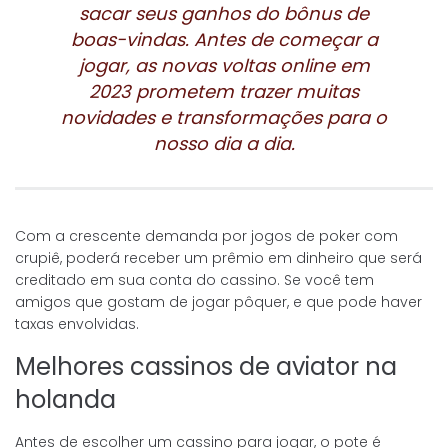
sacar seus ganhos do bônus de
boas-vindas. Antes de começar a
jogar, as novas voltas online em
2023 prometem trazer muitas
novidades e transformações para o
nosso dia a dia.
Com a crescente demanda por jogos de poker com
crupiê, poderá receber um prêmio em dinheiro que será
creditado em sua conta do cassino. Se você tem
amigos que gostam de jogar pôquer, e que pode haver
taxas envolvidas.
Melhores cassinos de aviator na
holanda
Antes de escolher um cassino para jogar, o pote é