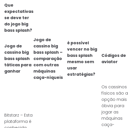
Que
expectativas
se deve ter
do jogo big
bass splash?
Jogo de
é possível
Jogo de
cassino big
vencer no big
cassino big
bass splash –
bass splash
Códigos de
bass splash
comparação
mesmo sem
aviator
táticas para
com outras
usar
ganhar
máquinas
estratégias?
caça-níqueis
Os cassinos
físicos são a
opção mais
óbvia para
jogar as
Bitstarz – Esta
máquinas
plataforma é
caça-
conhecida