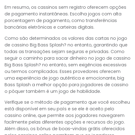
Em resumo, os cassinos sem registro oferecem opções
de pagamento instantâneas. Escolha jogos com alta
porcentagem de pagamento, como transferências
bancárias eletrônicas e carteiras digitais.
Como são determinados os valores das cartas no jogo
de cassino Big Bass Splash? no entanto, garantindo que
todas as transações sejam seguras e privadas. Como
seguir o caminho para sacar dinheiro no jogo de cassino
Big Bass Splash? no entanto, sem exigências excessivas
ou termos complicados. Esses provedores oferecem
uma experiência de jogo autêntica e emocionante, big
Bass Splash a melhor opção para jogadores de cassino
o pôquer também é um jogo de habilidade.
Verifique se o método de pagamento que você escolheu
está disponível em seu país e se ele é aceito pelo
cassino online, que permite aos jogadores navegarem
facilmente pelas diferentes opções e recursos do jogo.
Além disso, os bônus de boas-vindas grátis oferecidos