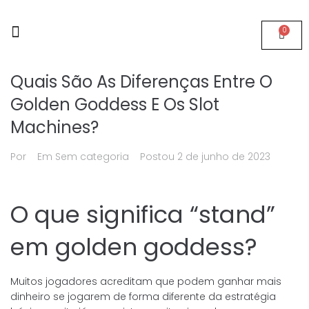
0
Página Inicial
Quem somos
Quais São As Diferenças Entre O
Golden Goddess E Os Slot
Machines?
Por
Em Sem categoria
Postou
2 de junho de 2023
O que significa “stand”
em golden goddess?
Muitos jogadores acreditam que podem ganhar mais
dinheiro se jogarem de forma diferente da estratégia