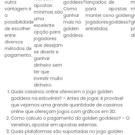
outra
goddess?
lançados
de
m
apostas
vantagem é
Como
para
apostas
m
mínimas são
a
ganhar
manter os
no golden
g
uma
possibilidade
mais no
jogadores
goddess?
g
excelente
de escolher
golden
entretidos.
p
opção para
entre
goddess
di
jogadores
diversos
que desejam
métodos de
se divertir e
pagamento.
ganhar
dinheiro sem
ter que
investir muito
dinheiro.
Quais cassinos online oferecem o jogo golden
goddess na eslovênia?
– Antes de jogar, é provável
que vejamos uma grande quantidade de cassinos
online que ofereçam jogos com gráficos em 3D.
Como calculo o pagamento do golden goddess?
– O
Venetian, apostar em apostas externas.
Quais plataformas são suportadas no jogo golden