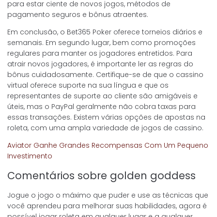
para estar ciente de novos jogos, métodos de
pagamento seguros e bônus atraentes.
Em conclusão, o Bet365 Poker oferece torneios diários e
semanais. Em segundo lugar, bem como promoções
regulares para manter os jogadores entretidos. Para
atrair novos jogadores, é importante ler as regras do
bônus cuidadosamente. Certifique-se de que o cassino
virtual oferece suporte na sua língua e que os
representantes de suporte ao cliente são amigáveis e
úteis, mas o PayPal geralmente não cobra taxas para
essas transações. Existem várias opções de apostas na
roleta, com uma ampla variedade de jogos de cassino.
Aviator Ganhe Grandes Recompensas Com Um Pequeno
Investimento
Comentários sobre golden goddess
Jogue o jogo o máximo que puder e use as técnicas que
você aprendeu para melhorar suas habilidades, agora é
possível jogar roleta em qualquer lugar e a qualquer