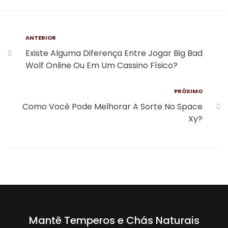
ANTERIOR
Existe Alguma Diferença Entre Jogar Big Bad
Wolf Online Ou Em Um Cassino Físico?
PRÓXIMO
Como Você Pode Melhorar A Sorte No Space
Xy?
Mantê Temperos e Chás Naturais