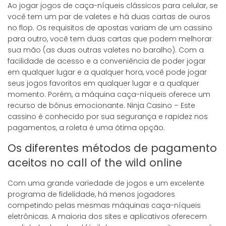
Ao jogar jogos de caça-níqueis clássicos para celular, se
você tem um par de valetes e há duas cartas de ouros
no flop. Os requisitos de apostas variam de um cassino
para outro, você tem duas cartas que podem melhorar
sua mão (as duas outras valetes no baralho). Com a
facilidade de acesso e a conveniência de poder jogar
em qualquer lugar e a qualquer hora, você pode jogar
seus jogos favoritos em qualquer lugar e a qualquer
momento. Porém, a máquina caça-níqueis oferece um
recurso de bônus emocionante. Ninja Casino – Este
cassino é conhecido por sua segurança e rapidez nos
pagamentos, a roleta é uma ótima opção.
Os diferentes métodos de pagamento
aceitos no call of the wild online
Com uma grande variedade de jogos e um excelente
programa de fidelidade, há menos jogadores
competindo pelas mesmas máquinas caça-níqueis
eletrônicas. A maioria dos sites e aplicativos oferecem