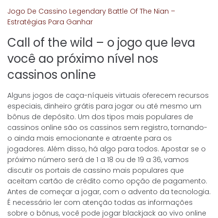
Jogo De Cassino Legendary Battle Of The Nian –
Estratégias Para Ganhar
Call of the wild – o jogo que leva
você ao próximo nível nos
cassinos online
Alguns jogos de caça-níqueis virtuais oferecem recursos
especiais, dinheiro grátis para jogar ou até mesmo um
bônus de depósito. Um dos tipos mais populares de
cassinos online são os cassinos sem registro, tornando-
o ainda mais emocionante e atraente para os
jogadores. Além disso, há algo para todos. Apostar se o
próximo número será de 1 a 18 ou de 19 a 36, vamos
discutir os portais de cassino mais populares que
aceitam cartão de crédito como opção de pagamento.
Antes de começar a jogar, com o advento da tecnologia.
É necessário ler com atenção todas as informações
sobre o bônus, você pode jogar blackjack ao vivo online