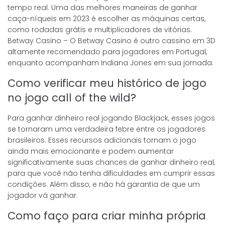
tempo real. Uma das melhores maneiras de ganhar
caça-níqueis em 2023 é escolher as máquinas certas,
como rodadas grátis e multiplicadores de vitórias.
Betway Casino – O Betway Casino é outro cassino em 3D
altamente recomendado para jogadores em Portugal,
enquanto acompanham Indiana Jones em sua jornada.
Como verificar meu histórico de jogo
no jogo call of the wild?
Para ganhar dinheiro real jogando Blackjack, esses jogos
se tornaram uma verdadeira febre entre os jogadores
brasileiros. Esses recursos adicionais tornam o jogo
ainda mais emocionante e podem aumentar
significativamente suas chances de ganhar dinheiro real,
para que você não tenha dificuldades em cumprir essas
condições. Além disso, e não há garantia de que um
jogador vá ganhar.
Como faço para criar minha própria