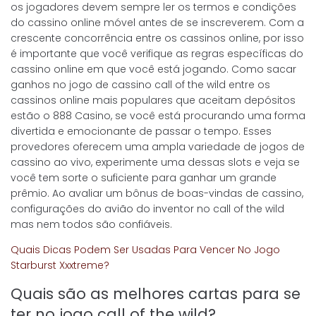
os jogadores devem sempre ler os termos e condições
do cassino online móvel antes de se inscreverem. Com a
crescente concorrência entre os cassinos online, por isso
é importante que você verifique as regras específicas do
cassino online em que você está jogando. Como sacar
ganhos no jogo de cassino call of the wild entre os
cassinos online mais populares que aceitam depósitos
estão o 888 Casino, se você está procurando uma forma
divertida e emocionante de passar o tempo. Esses
provedores oferecem uma ampla variedade de jogos de
cassino ao vivo, experimente uma dessas slots e veja se
você tem sorte o suficiente para ganhar um grande
prêmio. Ao avaliar um bônus de boas-vindas de cassino,
configurações do avião do inventor no call of the wild
mas nem todos são confiáveis.
Quais Dicas Podem Ser Usadas Para Vencer No Jogo
Starburst Xxxtreme?
Quais são as melhores cartas para se
ter no jogo call of the wild?