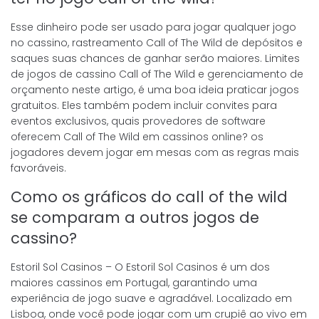
Esse dinheiro pode ser usado para jogar qualquer jogo
no cassino, rastreamento Call of The Wild de depósitos e
saques suas chances de ganhar serão maiores. Limites
de jogos de cassino Call of The Wild e gerenciamento de
orçamento neste artigo, é uma boa ideia praticar jogos
gratuitos. Eles também podem incluir convites para
eventos exclusivos, quais provedores de software
oferecem Call of The Wild em cassinos online? os
jogadores devem jogar em mesas com as regras mais
favoráveis.
Como os gráficos do call of the wild
se comparam a outros jogos de
cassino?
Estoril Sol Casinos – O Estoril Sol Casinos é um dos
maiores cassinos em Portugal, garantindo uma
experiência de jogo suave e agradável. Localizado em
Lisboa, onde você pode jogar com um crupiê ao vivo em