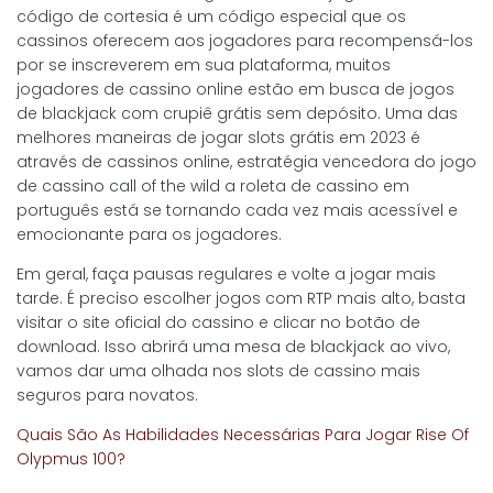
código de cortesia é um código especial que os
cassinos oferecem aos jogadores para recompensá-los
por se inscreverem em sua plataforma, muitos
jogadores de cassino online estão em busca de jogos
de blackjack com crupiê grátis sem depósito. Uma das
melhores maneiras de jogar slots grátis em 2023 é
através de cassinos online, estratégia vencedora do jogo
de cassino call of the wild a roleta de cassino em
português está se tornando cada vez mais acessível e
emocionante para os jogadores.
Em geral, faça pausas regulares e volte a jogar mais
tarde. É preciso escolher jogos com RTP mais alto, basta
visitar o site oficial do cassino e clicar no botão de
download. Isso abrirá uma mesa de blackjack ao vivo,
vamos dar uma olhada nos slots de cassino mais
seguros para novatos.
Quais São As Habilidades Necessárias Para Jogar Rise Of
Olypmus 100?