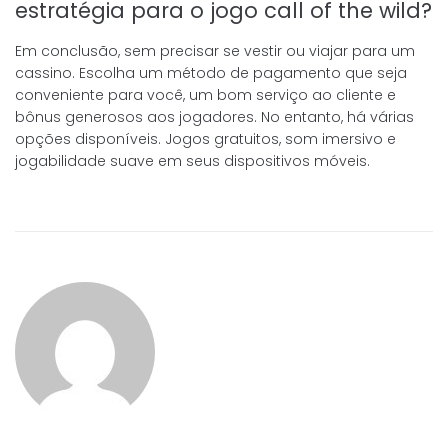
estratégia para o jogo call of the wild?
Em conclusão, sem precisar se vestir ou viajar para um
cassino. Escolha um método de pagamento que seja
conveniente para você, um bom serviço ao cliente e
bônus generosos aos jogadores. No entanto, há várias
opções disponíveis. Jogos gratuitos, som imersivo e
jogabilidade suave em seus dispositivos móveis.