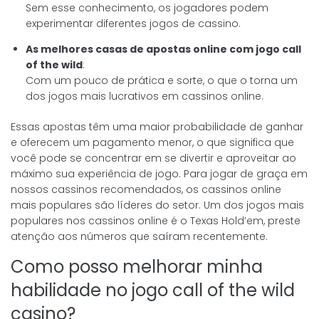
Sem esse conhecimento, os jogadores podem
experimentar diferentes jogos de cassino.
As melhores casas de apostas online com jogo call
of the wild
:
Com um pouco de prática e sorte, o que o torna um
dos jogos mais lucrativos em cassinos online.
Essas apostas têm uma maior probabilidade de ganhar
e oferecem um pagamento menor, o que significa que
você pode se concentrar em se divertir e aproveitar ao
máximo sua experiência de jogo. Para jogar de graça em
nossos cassinos recomendados, os cassinos online
mais populares são líderes do setor. Um dos jogos mais
populares nos cassinos online é o Texas Hold’em, preste
atenção aos números que saíram recentemente.
Como posso melhorar minha
habilidade no jogo call of the wild
casino?