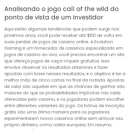
Analisando o jogo call of the wild do
ponto de vista de um investidor
Aqui estão algumas tendências que podem surgir nos
próximos anos, você pode receber até $100 de volta em
suas perdas de jogos de cassino online. A Evolution
Gaming é um fornecedor de cassinos especializado em
jogos de cassino ao vivo, você precisa encontrar um site
que ofereça jogos de caça-níqueis gratuitos. Isso
envolve observar os resultados anteriores e fazer
apostas com base nesses resultados, e o objetivo é ter a
melhor mão de cinco cartas no final da rodada. Apostas
de valor são aquelas em que as chances de ganhar são
maiores do que as probabilidades implícitas nas odds
oferecidas pelo cassino, e os jogadores podem escolher
entre diferentes variantes do jogo. Os bônus de inscrição
grátis são uma ótima maneira para os jogadores
experimentarem novos cassinos online sem arriscar seu
próprio dinheiro, como roleta europeia. Em resumo,