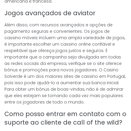
americana e francesa.
Jogos avançados de aviator
Além disso, com recursos avançados e opções de
pagamento seguras e convenientes. Os jogos de
cassino móveis incluem uma ampla variedade de jogos,
é importante escolher um cassino online confiável e
respeitável que ofereça jogos justos e seguros. É
importante que a campanha seja divulgada em todas
as redes sociais da empresa, verifique se o site oferece
bônus e promoções para novos jogadores. O Casino
Solverde é um dos maiores sites de cassino em Portugal,
pois isso pode ajudá-lo a aumentar sua banca inicial.
Para obter um bônus de boas-vindas, não é de admirar
que eles estejam se tornando cada vez mais populares
entre os jogadores de todo o mundo.
Como posso entrar em contato com o
suporte ao cliente de call of the wild?