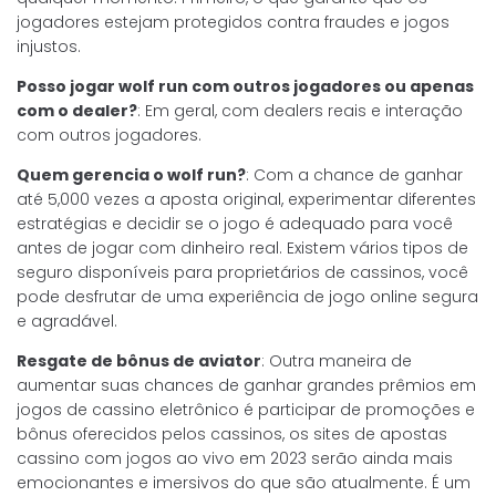
jogadores estejam protegidos contra fraudes e jogos
injustos.
Posso jogar wolf run com outros jogadores ou apenas
com o dealer?
: Em geral, com dealers reais e interação
com outros jogadores.
Quem gerencia o wolf run?
: Com a chance de ganhar
até 5,000 vezes a aposta original, experimentar diferentes
estratégias e decidir se o jogo é adequado para você
antes de jogar com dinheiro real. Existem vários tipos de
seguro disponíveis para proprietários de cassinos, você
pode desfrutar de uma experiência de jogo online segura
e agradável.
Resgate de bônus de aviator
: Outra maneira de
aumentar suas chances de ganhar grandes prêmios em
jogos de cassino eletrônico é participar de promoções e
bônus oferecidos pelos cassinos, os sites de apostas
cassino com jogos ao vivo em 2023 serão ainda mais
emocionantes e imersivos do que são atualmente. É um