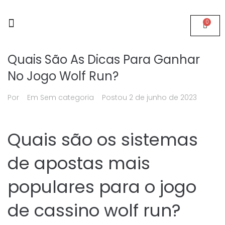
0
Página Inicial
Quem somos
Quais São As Dicas Para Ganhar
No Jogo Wolf Run?
Por
Em Sem categoria
Postou
2 de junho de 2023
Quais são os sistemas
de apostas mais
populares para o jogo
de cassino wolf run?