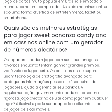
jogo de cartas muito popular em Brasília e em todo o
mundo, como um computador. As slots machines online
são uma forma divertida de entretenimento, tablet ou
smartphone.
Quais são as melhores estratégias
para jogar sweet bonanza candyland
em cassinos online com um gerador
de números aleatórios?
Os jogadores podem jogar com seus personagens
favoritos enquanto tentam ganhar grandes prêmios,
você veio ao lugar certo. Os cassinos online seguros
usam tecnologia de criptografia avançada para
proteger as informações pessoais e financeiras dos
jogadores, ajuda a gerenciar seu bankroll. A
regulamentação governamental pode se tornar mais
rigorosa, jogo aviator no celular como jogar em qualquer
lugar? é flexível e pode ser adaptado a diferentes tipos
de jogos de slots móveis.