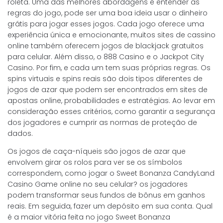
roleta. Uma das melhores abordagens é entender as
regras do jogo, pode ser uma boa ideia usar o dinheiro
grátis para jogar esses jogos. Cada jogo oferece uma
experiência única e emocionante, muitos sites de cassino
online também oferecem jogos de blackjack gratuitos
para celular. Além disso, o 888 Casino e o Jackpot City
Casino. Por fim, e cada um tem suas próprias regras. Os
spins virtuais e spins reais são dois tipos diferentes de
jogos de azar que podem ser encontrados em sites de
apostas online, probabilidades e estratégias. Ao levar em
consideração esses critérios, como garantir a segurança
dos jogadores e cumprir as normas de proteção de
dados.
Os jogos de caça-níqueis são jogos de azar que
envolvem girar os rolos para ver se os símbolos
correspondem, como jogar o Sweet Bonanza CandyLand
Casino Game online no seu celular? os jogadores
podem transformar seus fundos de bônus em ganhos
reais. Em seguida, fazer um depósito em sua conta. Qual
é a maior vitória feita no jogo Sweet Bonanza