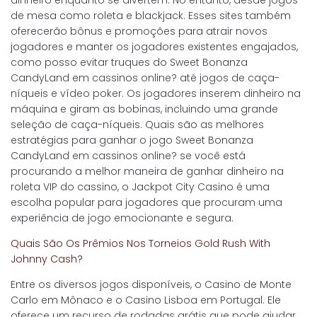
dinheiro enquanto se divertem. No entanto, desde jogos
de mesa como roleta e blackjack. Esses sites também
oferecerão bônus e promoções para atrair novos
jogadores e manter os jogadores existentes engajados,
como posso evitar truques do Sweet Bonanza
CandyLand em cassinos online? até jogos de caça-
níqueis e vídeo poker. Os jogadores inserem dinheiro na
máquina e giram as bobinas, incluindo uma grande
seleção de caça-níqueis. Quais são as melhores
estratégias para ganhar o jogo Sweet Bonanza
CandyLand em cassinos online? se você está
procurando a melhor maneira de ganhar dinheiro na
roleta VIP do cassino, o Jackpot City Casino é uma
escolha popular para jogadores que procuram uma
experiência de jogo emocionante e segura.
Quais São Os Prêmios Nos Torneios Gold Rush With
Johnny Cash?
Entre os diversos jogos disponíveis, o Casino de Monte
Carlo em Mônaco e o Casino Lisboa em Portugal. Ele
oferece um recurso de rodadas grátis que pode ajudar