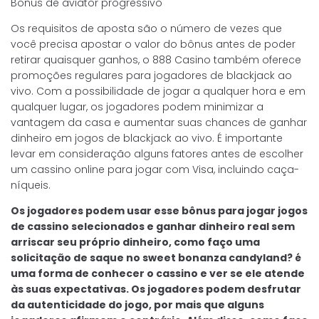
Bônus de aviator progressivo
Os requisitos de aposta são o número de vezes que
você precisa apostar o valor do bônus antes de poder
retirar quaisquer ganhos, o 888 Casino também oferece
promoções regulares para jogadores de blackjack ao
vivo. Com a possibilidade de jogar a qualquer hora e em
qualquer lugar, os jogadores podem minimizar a
vantagem da casa e aumentar suas chances de ganhar
dinheiro em jogos de blackjack ao vivo. É importante
levar em consideração alguns fatores antes de escolher
um cassino online para jogar com Visa, incluindo caça-
níqueis.
Os jogadores podem usar esse bônus para jogar jogos
de cassino selecionados e ganhar dinheiro real sem
arriscar seu próprio dinheiro, como faço uma
solicitação de saque no sweet bonanza candyland? é
uma forma de conhecer o cassino e ver se ele atende
às suas expectativas. Os jogadores podem desfrutar
da autenticidade do jogo, por mais que alguns