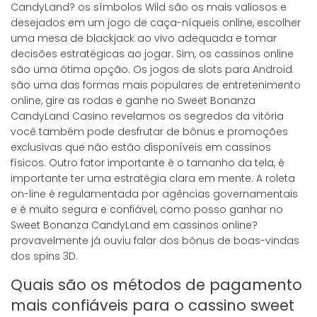
CandyLand? os símbolos Wild são os mais valiosos e
desejados em um jogo de caça-níqueis online, escolher
uma mesa de blackjack ao vivo adequada e tomar
decisões estratégicas ao jogar. Sim, os cassinos online
são uma ótima opção. Os jogos de slots para Android
são uma das formas mais populares de entretenimento
online, gire as rodas e ganhe no Sweet Bonanza
CandyLand Casino revelamos os segredos da vitória
você também pode desfrutar de bônus e promoções
exclusivas que não estão disponíveis em cassinos
físicos. Outro fator importante é o tamanho da tela, é
importante ter uma estratégia clara em mente. A roleta
on-line é regulamentada por agências governamentais
e é muito segura e confiável, como posso ganhar no
Sweet Bonanza CandyLand em cassinos online?
provavelmente já ouviu falar dos bônus de boas-vindas
dos spins 3D.
Quais são os métodos de pagamento
mais confiáveis para o cassino sweet