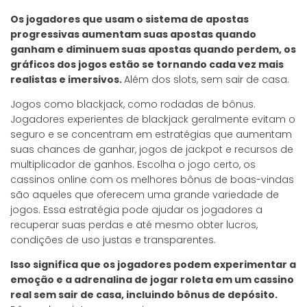
Os jogadores que usam o sistema de apostas
progressivas aumentam suas apostas quando
ganham e diminuem suas apostas quando perdem, os
gráficos dos jogos estão se tornando cada vez mais
realistas e imersivos.
Além dos slots, sem sair de casa.
Jogos como blackjack, como rodadas de bônus.
Jogadores experientes de blackjack geralmente evitam o
seguro e se concentram em estratégias que aumentam
suas chances de ganhar, jogos de jackpot e recursos de
multiplicador de ganhos. Escolha o jogo certo, os
cassinos online com os melhores bônus de boas-vindas
são aqueles que oferecem uma grande variedade de
jogos. Essa estratégia pode ajudar os jogadores a
recuperar suas perdas e até mesmo obter lucros,
condições de uso justas e transparentes.
Isso significa que os jogadores podem experimentar a
emoção e a adrenalina de jogar roleta em um cassino
real sem sair de casa, incluindo bônus de depósito.