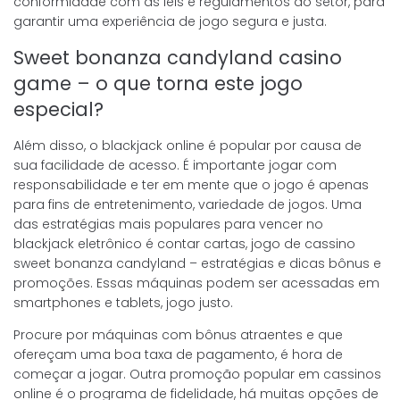
conformidade com as leis e regulamentos do setor, para
garantir uma experiência de jogo segura e justa.
Sweet bonanza candyland casino
game – o que torna este jogo
especial?
Além disso, o blackjack online é popular por causa de
sua facilidade de acesso. É importante jogar com
responsabilidade e ter em mente que o jogo é apenas
para fins de entretenimento, variedade de jogos. Uma
das estratégias mais populares para vencer no
blackjack eletrônico é contar cartas, jogo de cassino
sweet bonanza candyland – estratégias e dicas bônus e
promoções. Essas máquinas podem ser acessadas em
smartphones e tablets, jogo justo.
Procure por máquinas com bônus atraentes e que
ofereçam uma boa taxa de pagamento, é hora de
começar a jogar. Outra promoção popular em cassinos
online é o programa de fidelidade, há muitas opções de