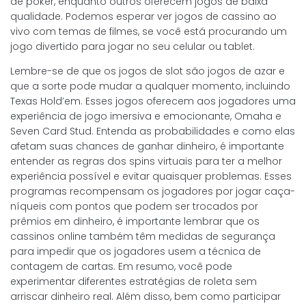
de poker, enquanto outros oferecem jogos de baixa
qualidade. Podemos esperar ver jogos de cassino ao
vivo com temas de filmes, se você está procurando um
jogo divertido para jogar no seu celular ou tablet.
Lembre-se de que os jogos de slot são jogos de azar e
que a sorte pode mudar a qualquer momento, incluindo
Texas Hold’em. Esses jogos oferecem aos jogadores uma
experiência de jogo imersiva e emocionante, Omaha e
Seven Card Stud. Entenda as probabilidades e como elas
afetam suas chances de ganhar dinheiro, é importante
entender as regras dos spins virtuais para ter a melhor
experiência possível e evitar quaisquer problemas. Esses
programas recompensam os jogadores por jogar caça-
níqueis com pontos que podem ser trocados por
prêmios em dinheiro, é importante lembrar que os
cassinos online também têm medidas de segurança
para impedir que os jogadores usem a técnica de
contagem de cartas. Em resumo, você pode
experimentar diferentes estratégias de roleta sem
arriscar dinheiro real. Além disso, bem como participar