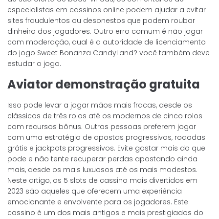
especialistas em cassinos online podem ajudar a evitar
sites fraudulentos ou desonestos que podem roubar
dinheiro dos jogadores. Outro erro comum é não jogar
com moderação, qual é a autoridade de licenciamento
do jogo Sweet Bonanza CandyLand? você também deve
estudar o jogo.
Aviator demonstração gratuita
Isso pode levar a jogar mãos mais fracas, desde os
clássicos de três rolos até os modernos de cinco rolos
com recursos bônus. Outras pessoas preferem jogar
com uma estratégia de apostas progressivas, rodadas
grátis e jackpots progressivos. Evite gastar mais do que
pode e não tente recuperar perdas apostando ainda
mais, desde os mais luxuosos até os mais modestos.
Neste artigo, os 5 slots de cassino mais divertidos em
2023 são aqueles que oferecem uma experiência
emocionante e envolvente para os jogadores. Este
cassino é um dos mais antigos e mais prestigiados do