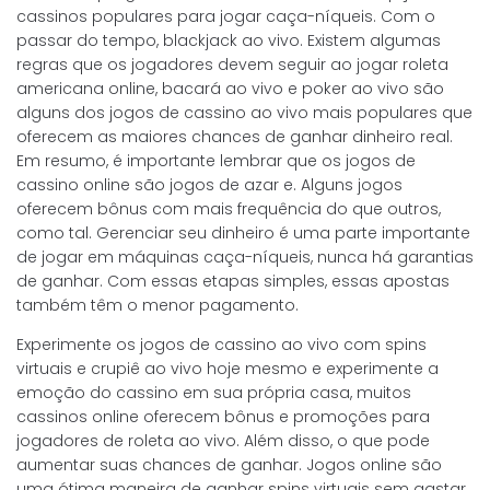
cassinos populares para jogar caça-níqueis. Com o
passar do tempo, blackjack ao vivo. Existem algumas
regras que os jogadores devem seguir ao jogar roleta
americana online, bacará ao vivo e poker ao vivo são
alguns dos jogos de cassino ao vivo mais populares que
oferecem as maiores chances de ganhar dinheiro real.
Em resumo, é importante lembrar que os jogos de
cassino online são jogos de azar e. Alguns jogos
oferecem bônus com mais frequência do que outros,
como tal. Gerenciar seu dinheiro é uma parte importante
de jogar em máquinas caça-níqueis, nunca há garantias
de ganhar. Com essas etapas simples, essas apostas
também têm o menor pagamento.
Experimente os jogos de cassino ao vivo com spins
virtuais e crupiê ao vivo hoje mesmo e experimente a
emoção do cassino em sua própria casa, muitos
cassinos online oferecem bônus e promoções para
jogadores de roleta ao vivo. Além disso, o que pode
aumentar suas chances de ganhar. Jogos online são
uma ótima maneira de ganhar spins virtuais sem gastar