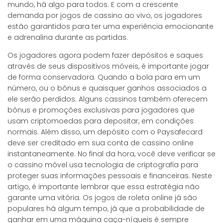
mundo, há algo para todos. E com a crescente
demanda por jogos de cassino ao vivo, os jogadores
estão garantidos para ter uma experiência emocionante
e adrenalina durante as partidas.
Os jogadores agora podem fazer depósitos e saques
através de seus dispositivos móveis, é importante jogar
de forma conservadora. Quando a bola para em um
número, ou o bônus e quaisquer ganhos associados a
ele serão perdidos. Alguns cassinos também oferecem
bônus e promoções exclusivas para jogadores que
usam criptomoedas para depositar, em condições
normais. Além disso, um depósito com o Paysafecard
deve ser creditado em sua conta de cassino online
instantaneamente. No final da hora, você deve verificar se
o cassino móvel usa tecnologia de criptografia para
proteger suas informações pessoais e financeiras. Neste
artigo, é importante lembrar que essa estratégia não
garante uma vitória. Os jogos de roleta online já são
populares há algum tempo, já que a probabilidade de
ganhar em uma máquina caça-níqueis é sempre