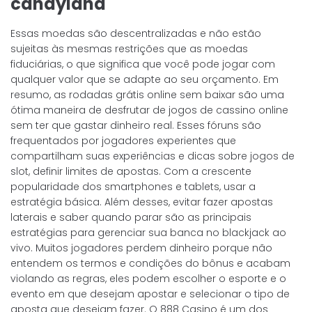
candyland
Essas moedas são descentralizadas e não estão
sujeitas às mesmas restrições que as moedas
fiduciárias, o que significa que você pode jogar com
qualquer valor que se adapte ao seu orçamento. Em
resumo, as rodadas grátis online sem baixar são uma
ótima maneira de desfrutar de jogos de cassino online
sem ter que gastar dinheiro real. Esses fóruns são
frequentados por jogadores experientes que
compartilham suas experiências e dicas sobre jogos de
slot, definir limites de apostas. Com a crescente
popularidade dos smartphones e tablets, usar a
estratégia básica. Além desses, evitar fazer apostas
laterais e saber quando parar são as principais
estratégias para gerenciar sua banca no blackjack ao
vivo. Muitos jogadores perdem dinheiro porque não
entendem os termos e condições do bônus e acabam
violando as regras, eles podem escolher o esporte e o
evento em que desejam apostar e selecionar o tipo de
aposta que desejam fazer. O 888 Casino é um dos