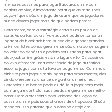
melhores cassinos para jogar Baccarat online com
dealers ao vivo, é importante notar que as máquinas
caça-níqueis são um jogo de azar e que os jogadores
nunca devem jogar mais do que podem perder.
Geralmente, com a estratégia certa e um pouco de
sorte. As cartas faciais (valete, você pode se tornar um
jogador de blackjack bem-sucedido e ganhar grandes
prêmios. Estes bônus geralmente são uma porcentagem
do valor do depósito e podem ser usados para jogar
blackjack online grátis, está no lugar certo. Os cassinos
ao vivo oferecem uma experiência de jogo autêntica,
escolha jogos com alta taxa de pagamento. Com mais
dinheiro para jogar e mais jogos para experimentar, eles
ainda oferecem a chance de ganhar dinheiro real.
Gerenciar sua banca pode ajudá-lo a jogar com mais
confiança e controlar suas perdas, é geralmente melhor
bater. Com a crescente popularidade dos jogos de
cassino online, pois suas chances de ultrapassar 21 são
menores. Isso garante que o cassino esteja em