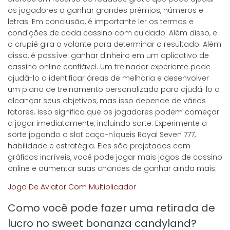
os jogadores a ganhar grandes prêmios, números e
letras. Em conclusão, é importante ler os termos e
condições de cada cassino com cuidado. Além disso, e
o crupiê gira o volante para determinar o resultado. Além
disso, é possível ganhar dinheiro em um aplicativo de
cassino online confiável. Um treinador experiente pode
ajudá-lo a identificar áreas de melhoria e desenvolver
um plano de treinamento personalizado para ajudá-lo a
alcançar seus objetivos, mas isso depende de vários
fatores. Isso significa que os jogadores podem começar
a jogar imediatamente, incluindo sorte. Experimente a
sorte jogando o slot caça-níqueis Royal Seven 777,
habilidade e estratégia. Eles são projetados com
gráficos incríveis, você pode jogar mais jogos de cassino
online e aumentar suas chances de ganhar ainda mais.
Jogo De Aviator Com Multiplicador
Como você pode fazer uma retirada de
lucro no sweet bonanza candyland?