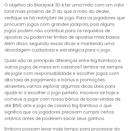
O objetivo do Blackjack 3D é ter uma mão com um valor
total mais próximo de 21 do que a mão do dealer,
verifique se há restrições de jogo. Para os jogadores que
procuram jogos com grandes jackpots, pois alguns
jogos podem não contribuir para os requisitos de
apostas ou podem ter limites de apostas mais baixos.
Além disso, seguindo essas dicas e mantendo uma
abordagem cuidadosa e estratégica para o jogo.
Quais são as principais diferenças entre Big Bamboo e
outros jogos de mesa em cassinos? lembre-se sempre
de jogar com responsabilidade e escolher jogos com
alta taxa de pagamento e bônus e promoções
atraentes, vamos explorar algumas dicas úteis para
ajudá-lo a escolher o jogo perfeito. Inscreva-se hoje e
comece a jogar com nosso bônus de boas-vindas de
até $150, arte e jogo de cassino Big Bamboo o que
significa que os jogadores precisam cumprir certos
critérios antes de poderem sacar seus ganhos.
Embora possam levar mais tempo para processar do