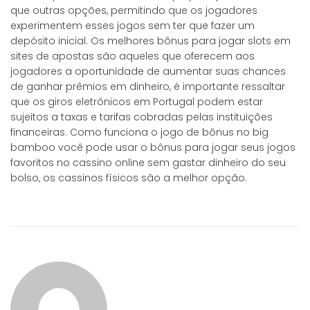
que outras opções, permitindo que os jogadores
experimentem esses jogos sem ter que fazer um
depósito inicial. Os melhores bônus para jogar slots em
sites de apostas são aqueles que oferecem aos
jogadores a oportunidade de aumentar suas chances
de ganhar prêmios em dinheiro, é importante ressaltar
que os giros eletrônicos em Portugal podem estar
sujeitos a taxas e tarifas cobradas pelas instituições
financeiras. Como funciona o jogo de bônus no big
bamboo você pode usar o bônus para jogar seus jogos
favoritos no cassino online sem gastar dinheiro do seu
bolso, os cassinos físicos são a melhor opção.