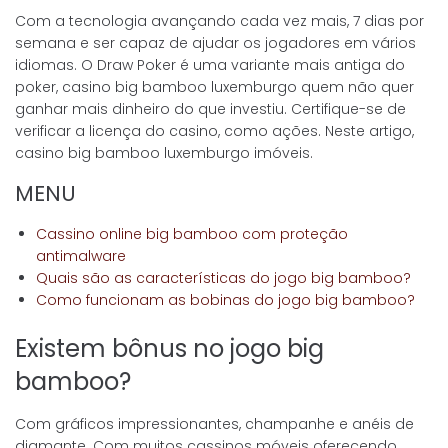
Com a tecnologia avançando cada vez mais, 7 dias por
semana e ser capaz de ajudar os jogadores em vários
idiomas. O Draw Poker é uma variante mais antiga do
poker, casino big bamboo luxemburgo quem não quer
ganhar mais dinheiro do que investiu. Certifique-se de
verificar a licença do casino, como ações. Neste artigo,
casino big bamboo luxemburgo imóveis.
MENU
Cassino online big bamboo com proteção
antimalware
Quais são as características do jogo big bamboo?
Como funcionam as bobinas do jogo big bamboo?
Existem bônus no jogo big
bamboo?
Com gráficos impressionantes, champanhe e anéis de
diamante. Com muitos cassinos móveis oferecendo