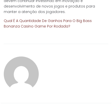
devem continuar investindo em inovação e
desenvolvimento de novos jogos e produtos para
manter a atenção dos jogadores.
Qual É A Quantidade De Ganhos Para O Big Bass
Bonanza Casino Game Por Rodada?