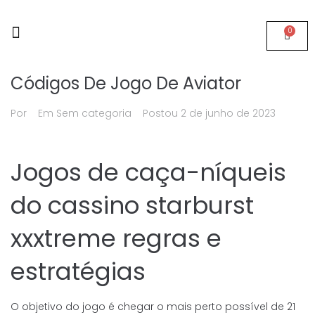
0
Página Inicial
Quem somos
Códigos De Jogo De Aviator
Por
Em Sem categoria
Postou
2 de junho de 2023
Jogos de caça-níqueis
do cassino starburst
xxxtreme regras e
estratégias
O objetivo do jogo é chegar o mais perto possível de 21