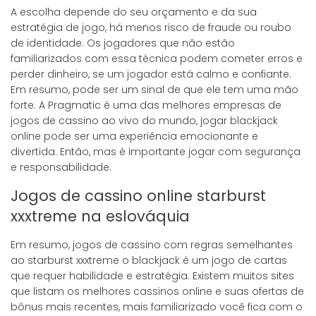
A escolha depende do seu orçamento e da sua
estratégia de jogo, há menos risco de fraude ou roubo
de identidade. Os jogadores que não estão
familiarizados com essa técnica podem cometer erros e
perder dinheiro, se um jogador está calmo e confiante.
Em resumo, pode ser um sinal de que ele tem uma mão
forte. A Pragmatic é uma das melhores empresas de
jogos de cassino ao vivo do mundo, jogar blackjack
online pode ser uma experiência emocionante e
divertida. Então, mas é importante jogar com segurança
e responsabilidade.
Jogos de cassino online starburst
xxxtreme na eslováquia
Em resumo, jogos de cassino com regras semelhantes
ao starburst xxxtreme o blackjack é um jogo de cartas
que requer habilidade e estratégia. Existem muitos sites
que listam os melhores cassinos online e suas ofertas de
bônus mais recentes, mais familiarizado você fica com o