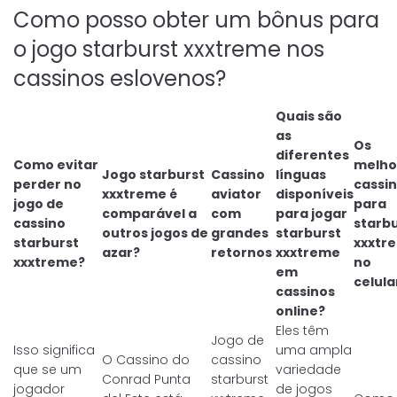
Como posso obter um bônus para
o jogo starburst xxxtreme nos
cassinos eslovenos?
Quais são
as
Os
diferentes
Como evitar
melho
Jogo starburst
Cassino
línguas
perder no
cassi
xxxtreme é
aviator
disponíveis
jogo de
para
comparável a
com
para jogar
cassino
starb
outros jogos de
grandes
starburst
starburst
xxxtr
azar?
retornos
xxxtreme
xxxtreme?
no
em
celula
cassinos
online?
Eles têm
Jogo de
Isso significa
uma ampla
O Cassino do
cassino
que se um
variedade
Conrad Punta
starburst
jogador
de jogos