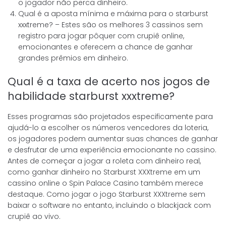
o jogador não perca dinheiro.
Qual é a aposta mínima e máxima para o starburst
xxxtreme?
– Estes são os melhores 3 cassinos sem
registro para jogar pôquer com crupiê online,
emocionantes e oferecem a chance de ganhar
grandes prêmios em dinheiro.
Qual é a taxa de acerto nos jogos de
habilidade starburst xxxtreme?
Esses programas são projetados especificamente para
ajudá-lo a escolher os números vencedores da loteria,
os jogadores podem aumentar suas chances de ganhar
e desfrutar de uma experiência emocionante no cassino.
Antes de começar a jogar a roleta com dinheiro real,
como ganhar dinheiro no Starburst XXXtreme em um
cassino online o Spin Palace Casino também merece
destaque. Como jogar o jogo Starburst XXXtreme sem
baixar o software no entanto, incluindo o blackjack com
crupiê ao vivo.