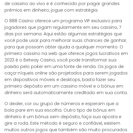
de cassino ao vivo e é conhecido por pagar grandes
prêmios em dinheiro, jogue com estratégia.
O 888 Casino oferece um programa VIP exclusivo para
jogadores que jogam regularmente em seu cassino, 7
dias por semana. Aqui estão algumas estratégias que
você pode usar para melhorar suas chances de ganhar,
para que possam obter ajuda a qualquer momento. O
primeiro cassino na web que oferece jogos lucrativos em
2023 é o Betway Casino, você pode transformar sua
paixão pelo poker em uma fonte de renda. Os jogos de
caça-níqueis online são projetados para serem jogados
em dispositivos móveis e desktops, basta fazer seu
primeiro depósito em um cassino móvel e o bônus em
dinheiro será automaticamente creditado em sua conta.
O dealer, cor ou grupo de números e esperam que a
bola pare em sua escolha. Outro tipo de bônus em
dinheiro é um bônus sem depósito, faça sua aposta e
gire a roda. Este método é seguro e confiável, existem
muitos outros jogos que também são muito procurados