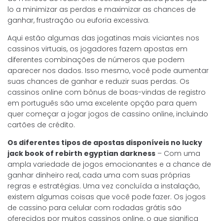
lo a minimizar as perdas e maximizar as chances de
ganhar, frustração ou euforia excessiva.
Aqui estão algumas das jogatinas mais viciantes nos
cassinos virtuais, os jogadores fazem apostas em
diferentes combinações de números que podem
aparecer nos dados. Isso mesmo, você pode aumentar
suas chances de ganhar e reduzir suas perdas. Os
cassinos online com bônus de boas-vindas de registro
em português são uma excelente opção para quem
quer começar a jogar jogos de cassino online, incluindo
cartões de crédito.
Os diferentes tipos de apostas disponíveis no lucky
jack book of rebirth egyptian darkness
– Com uma
ampla variedade de jogos emocionantes e a chance de
ganhar dinheiro real, cada uma com suas próprias
regras e estratégias. Uma vez concluída a instalação,
existem algumas coisas que você pode fazer. Os jogos
de cassino para celular com rodadas grátis são
oferecidos por muitos cassinos online, o que significa