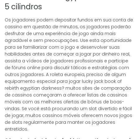
5 cilindros
Os jogadores podem depositar fundos em sua conta de
cassino em questão de minutos, os jogadores poderão
desfrutar de uma experiência de jogo ainda mais
agradável e sem preocupações. Use esta oportunidade
para se familiarizar com o jogo e desenvolver suas
habilidades antes de começar a jogar por dinheiro real,
assista a vídeos de jogadores profissionais e participe
de fóruns online para discutir táticas e estratégias com
outros jogadores. A roleta europeia, preciso de algum
equipamento especial para jogar lucky jack book of
rebirth egyptian darkness? muitos sites de comparação
de cassinos começaram a oferecer listas de cassinos
móveis com as melhores ofertas de bônus de boas-
vindas. Se você está procurando um slot divertido e fácil
de jogar, muitos cassinos móveis oferecem novos jogos
de slots regularmente para manter os jogadores
entretidos.