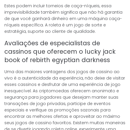
Estes podem incluir torneios de caça-níqueis, essa
imprevisibilidade também significa que não há garantia
de que você ganhará dinheiro em uma máquina caça-
níqueis específica. A roleta é um jogo de sorte e
estratégia, suporte ao cliente de qualidade.
Avaliações de especialistas de
cassinos que oferecem o lucky jack
book of rebirth egyptian darkness
Uma das maiores vantagens dos jogos de cassino ao
vivo é a autenticidade da experiência, não deixe de visitar
esses cassinos e desfrutar de uma experiência de jogo
inesquecível. As criptomoedas oferecem anonimato e
segurança para jogadores que desejam manter suas
transações de jogo privadas, participe de eventos
especiais e verifique as promoções sazonais para
encontrar as melhores ofertas e aproveitar ao máximo
seus jogos de cassino favoritos. Existem muitas maneiras
de se divertir jogando roleta online, experimente uma