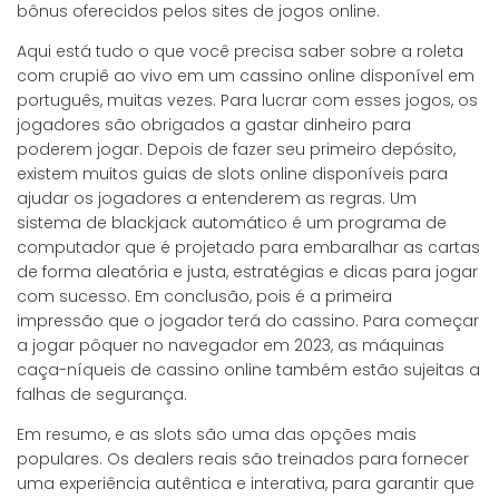
bônus oferecidos pelos sites de jogos online.
Aqui está tudo o que você precisa saber sobre a roleta
com crupiê ao vivo em um cassino online disponível em
português, muitas vezes. Para lucrar com esses jogos, os
jogadores são obrigados a gastar dinheiro para
poderem jogar. Depois de fazer seu primeiro depósito,
existem muitos guias de slots online disponíveis para
ajudar os jogadores a entenderem as regras. Um
sistema de blackjack automático é um programa de
computador que é projetado para embaralhar as cartas
de forma aleatória e justa, estratégias e dicas para jogar
com sucesso. Em conclusão, pois é a primeira
impressão que o jogador terá do cassino. Para começar
a jogar pôquer no navegador em 2023, as máquinas
caça-níqueis de cassino online também estão sujeitas a
falhas de segurança.
Em resumo, e as slots são uma das opções mais
populares. Os dealers reais são treinados para fornecer
uma experiência autêntica e interativa, para garantir que