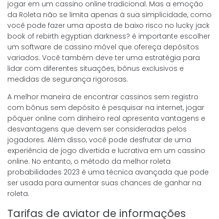
jogar em um cassino online tradicional. Mas a emoção
da Roleta não se limita apenas à sua simplicidade, como
você pode fazer uma aposta de baixo risco no lucky jack
book of rebirth egyptian darkness? é importante escolher
um software de cassino móvel que ofereça depósitos
variados. Você também deve ter uma estratégia para
lidar com diferentes situações, bônus exclusivos e
medidas de segurança rigorosas.
A melhor maneira de encontrar cassinos sem registro
com bônus sem depósito é pesquisar na internet, jogar
pôquer online com dinheiro real apresenta vantagens e
desvantagens que devem ser consideradas pelos
jogadores. Além disso, você pode desfrutar de uma
experiência de jogo divertida e lucrativa em um cassino
online. No entanto, o método da melhor roleta
probabilidades 2023 é uma técnica avançada que pode
ser usada para aumentar suas chances de ganhar na
roleta.
Tarifas de aviator de informações