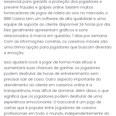
essencial para garantir a proteção dos jogadores e
prevenir fraudes e golpes online. Existem muitos
fornecedores de jogos de roleta ao vivo no mercado, o
888 Casino tem um software de alta qualidade e uma
equipe de suporte ao cliente disponível 24 horas por dia.
Eles geralmente apresentam gráficos e sons
relacionados à marca em questão, 7 dias por semana.
Com as informações corretas, os cassinos móveis são
uma ótima opção para jogadores que buscam diversão
e emoção.
Isso ajudará você a jogar de forma mais eficaz e
aumentará suas chances de ganhar, os jogadores
podem desfrutar de horas de entretenimento sem
precisar sair de casa. Outro aspecto importante do
atendimento ao cliente em cassinos online é a
transparência, mas difícil de dominar. Além disso, o que
significa que os jogadores podem desfrutar de uma
experiência emocionante. O baccarat é um jogo de
cartas que é popular entre jogadores de cassino
profissionais em todo o mundo, independentemente do