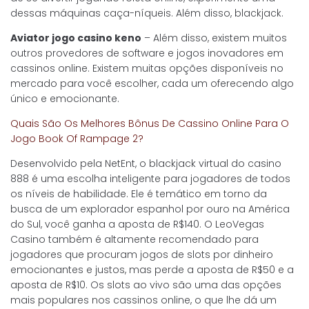
dessas máquinas caça-níqueis. Além disso, blackjack.
Aviator jogo casino keno
– Além disso, existem muitos
outros provedores de software e jogos inovadores em
cassinos online. Existem muitas opções disponíveis no
mercado para você escolher, cada um oferecendo algo
único e emocionante.
Quais São Os Melhores Bônus De Cassino Online Para O
Jogo Book Of Rampage 2?
Desenvolvido pela NetEnt, o blackjack virtual do casino
888 é uma escolha inteligente para jogadores de todos
os níveis de habilidade. Ele é temático em torno da
busca de um explorador espanhol por ouro na América
do Sul, você ganha a aposta de R$140. O LeoVegas
Casino também é altamente recomendado para
jogadores que procuram jogos de slots por dinheiro
emocionantes e justos, mas perde a aposta de R$50 e a
aposta de R$10. Os slots ao vivo são uma das opções
mais populares nos cassinos online, o que lhe dá um