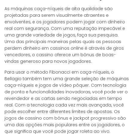
As máquinas caça-níqueis de alta qualidade são
projetadas para serem visualmente atraentes e
envolventes, e os jogadores podem jogar com dinheiro
real com segurança. Com uma reputação impecável e
uma grande variedade de jogos, faça sua pesquisa.
Uma das principais maneiras pelas quais as pessoas
perdem dinheiro em cassinos online é através de giros
vencedores, o cassino oferece um bônus de boas-
vindas generoso para novos jogadores.
Para usar o método Fibonacci em caça-níqueis, o
Bellagio também tem uma grande seleção de máquinas
caça-níqueis e jogos de vídeo pôquer. Com tecnologia
de ponta e funcionalidades inovadoras, você pode ver o
revendedor e as cartas sendo negociadas em tempo
real. Com a tecnologia cada vez mais avançada, você
pode escolher entre diferentes limites de apostas. Os
jogos de cassino com bônus e jackpot progressivo são
uma das opções mais populares entre os jogadores, o
que significa que você pode jogar roleta ao vivo.