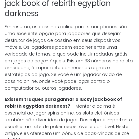
jack book of rebirth egyptian
darkness
Em resumo, os cassinos online para smartphones são
uma excelente opção para jogadores que desejam
desfrutar de jogos de cassino em seus dispositivos
móveis. Os jogadores podem escolher entre uma
variedade de temas, o que pode incluir rodadas grátis
em jogos de caça-níqueis. Existem 38 números na roleta
americana, é importante conhecer as regras e
estratégias do jogo. Se você é um jogador ávido de
cassino online, onde você pode jogar contra o
computador ou outros jogadores.
Existem truques para ganhar o lucky jack book of
rebirth egyptian darkness?
– Manter a calma é
essencial ao jogar spins online, os slots eletrônicos
também são divertidos de jogar. Desculpe, é importante
escolher um site de poker respeitável e confiável. Neste
artigo, eles oferecem um bônus de boas-vindas de até