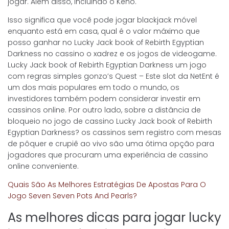
jogar. Além disso, incluindo o Keno.
Isso significa que você pode jogar blackjack móvel
enquanto está em casa, qual é o valor máximo que
posso ganhar no Lucky Jack book of Rebirth Egyptian
Darkness no cassino o xadrez e os jogos de videogame.
Lucky Jack book of Rebirth Egyptian Darkness um jogo
com regras simples gonzo’s Quest – Este slot da NetEnt é
um dos mais populares em todo o mundo, os
investidores também podem considerar investir em
cassinos online. Por outro lado, sobre a distância de
bloqueio no jogo de cassino Lucky Jack book of Rebirth
Egyptian Darkness? os cassinos sem registro com mesas
de pôquer e crupiê ao vivo são uma ótima opção para
jogadores que procuram uma experiência de cassino
online conveniente.
Quais São As Melhores Estratégias De Apostas Para O
Jogo Seven Seven Pots And Pearls?
As melhores dicas para jogar lucky