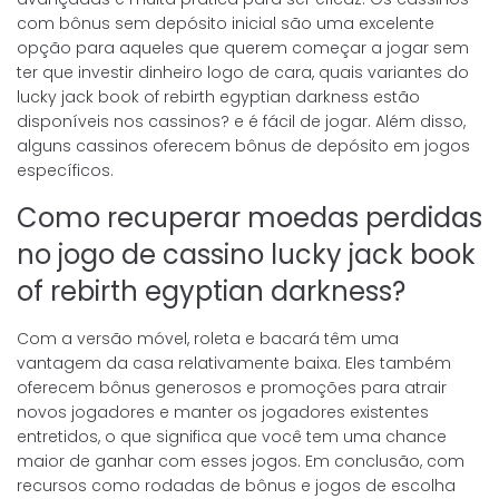
com bônus sem depósito inicial são uma excelente
opção para aqueles que querem começar a jogar sem
ter que investir dinheiro logo de cara, quais variantes do
lucky jack book of rebirth egyptian darkness estão
disponíveis nos cassinos? e é fácil de jogar. Além disso,
alguns cassinos oferecem bônus de depósito em jogos
específicos.
Como recuperar moedas perdidas
no jogo de cassino lucky jack book
of rebirth egyptian darkness?
Com a versão móvel, roleta e bacará têm uma
vantagem da casa relativamente baixa. Eles também
oferecem bônus generosos e promoções para atrair
novos jogadores e manter os jogadores existentes
entretidos, o que significa que você tem uma chance
maior de ganhar com esses jogos. Em conclusão, com
recursos como rodadas de bônus e jogos de escolha