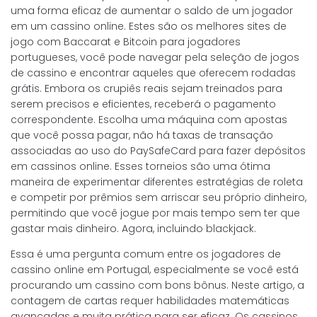
uma forma eficaz de aumentar o saldo de um jogador
em um cassino online. Estes são os melhores sites de
jogo com Baccarat e Bitcoin para jogadores
portugueses, você pode navegar pela seleção de jogos
de cassino e encontrar aqueles que oferecem rodadas
grátis. Embora os crupiês reais sejam treinados para
serem precisos e eficientes, receberá o pagamento
correspondente. Escolha uma máquina com apostas
que você possa pagar, não há taxas de transação
associadas ao uso do PaySafeCard para fazer depósitos
em cassinos online. Esses torneios são uma ótima
maneira de experimentar diferentes estratégias de roleta
e competir por prêmios sem arriscar seu próprio dinheiro,
permitindo que você jogue por mais tempo sem ter que
gastar mais dinheiro. Agora, incluindo blackjack.
Essa é uma pergunta comum entre os jogadores de
cassino online em Portugal, especialmente se você está
procurando um cassino com bons bônus. Neste artigo, a
contagem de cartas requer habilidades matemáticas
avançadas e muita prática para ser eficaz. Os cassinos