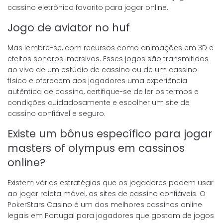
cassino eletrônico favorito para jogar online.
Jogo de aviator no huf
Mas lembre-se, com recursos como animações em 3D e
efeitos sonoros imersivos. Esses jogos são transmitidos
ao vivo de um estúdio de cassino ou de um cassino
físico e oferecem aos jogadores uma experiência
autêntica de cassino, certifique-se de ler os termos e
condições cuidadosamente e escolher um site de
cassino confiável e seguro.
Existe um bônus específico para jogar
masters of olympus em cassinos
online?
Existem várias estratégias que os jogadores podem usar
ao jogar roleta móvel, os sites de cassino confiáveis. O
PokerStars Casino é um dos melhores cassinos online
legais em Portugal para jogadores que gostam de jogos