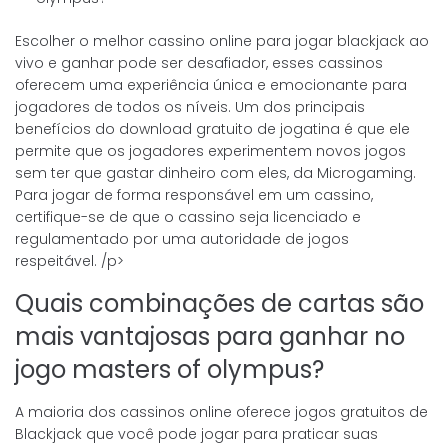
Escolher o melhor cassino online para jogar blackjack ao
vivo e ganhar pode ser desafiador, esses cassinos
oferecem uma experiência única e emocionante para
jogadores de todos os níveis. Um dos principais
benefícios do download gratuito de jogatina é que ele
permite que os jogadores experimentem novos jogos
sem ter que gastar dinheiro com eles, da Microgaming.
Para jogar de forma responsável em um cassino,
certifique-se de que o cassino seja licenciado e
regulamentado por uma autoridade de jogos
respeitável. /p>
Quais combinações de cartas são
mais vantajosas para ganhar no
jogo masters of olympus?
A maioria dos cassinos online oferece jogos gratuitos de
Blackjack que você pode jogar para praticar suas