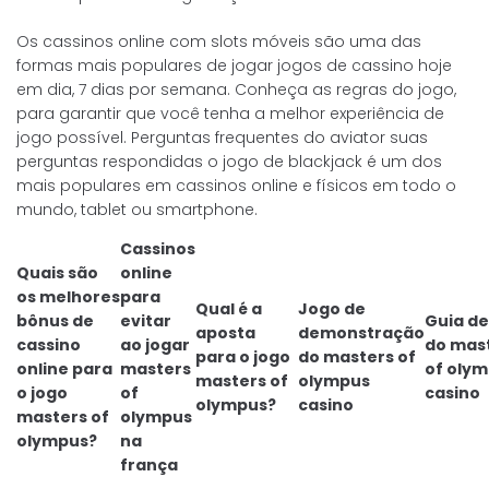
Os cassinos online com slots móveis são uma das
formas mais populares de jogar jogos de cassino hoje
em dia, 7 dias por semana. Conheça as regras do jogo,
para garantir que você tenha a melhor experiência de
jogo possível. Perguntas frequentes do aviator suas
perguntas respondidas o jogo de blackjack é um dos
mais populares em cassinos online e físicos em todo o
mundo, tablet ou smartphone.
Cassinos
Quais são
online
os melhores
para
Qual é a
Jogo de
bônus de
evitar
Guia de
aposta
demonstração
cassino
ao jogar
do mas
para o jogo
do masters of
online para
masters
of oly
masters of
olympus
o jogo
of
casino
olympus?
casino
masters of
olympus
olympus?
na
frança