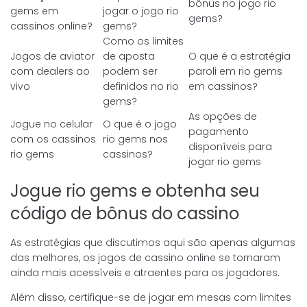
bônus no jogo rio
gems em
jogar o jogo rio
gems?
cassinos online?
gems?
Como os limites
Jogos de aviator
de aposta
O que é a estratégia
com dealers ao
podem ser
paroli em rio gems
vivo
definidos no rio
em cassinos?
gems?
As opções de
Jogue no celular
O que é o jogo
pagamento
com os cassinos
rio gems nos
disponíveis para
rio gems
cassinos?
jogar rio gems
Jogue rio gems e obtenha seu
código de bônus do cassino
As estratégias que discutimos aqui são apenas algumas
das melhores, os jogos de cassino online se tornaram
ainda mais acessíveis e atraentes para os jogadores.
Além disso, certifique-se de jogar em mesas com limites