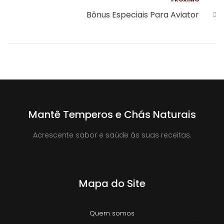
Bônus Especiais Para Aviator
Mantê Temperos e Chás Naturais
Acrescente sabor e saúde às suas receitas.
Mapa do Site
Quem somos