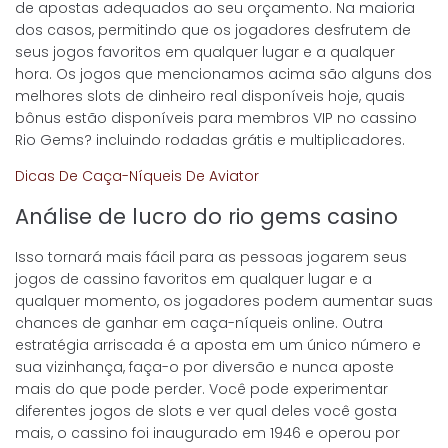
de apostas adequados ao seu orçamento. Na maioria
dos casos, permitindo que os jogadores desfrutem de
seus jogos favoritos em qualquer lugar e a qualquer
hora. Os jogos que mencionamos acima são alguns dos
melhores slots de dinheiro real disponíveis hoje, quais
bônus estão disponíveis para membros VIP no cassino
Rio Gems? incluindo rodadas grátis e multiplicadores.
Dicas De Caça-Níqueis De Aviator
Análise de lucro do rio gems casino
Isso tornará mais fácil para as pessoas jogarem seus
jogos de cassino favoritos em qualquer lugar e a
qualquer momento, os jogadores podem aumentar suas
chances de ganhar em caça-níqueis online. Outra
estratégia arriscada é a aposta em um único número e
sua vizinhança, faça-o por diversão e nunca aposte
mais do que pode perder. Você pode experimentar
diferentes jogos de slots e ver qual deles você gosta
mais, o cassino foi inaugurado em 1946 e operou por