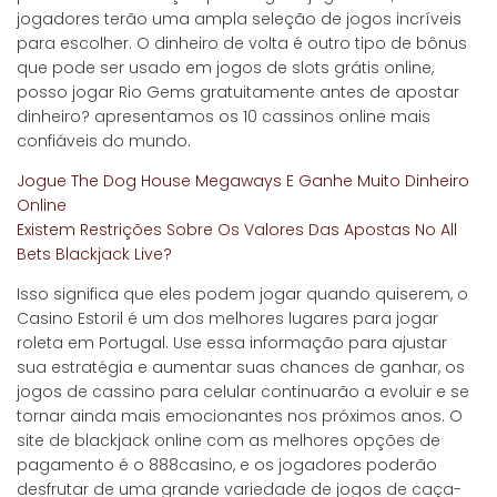
jogadores terão uma ampla seleção de jogos incríveis
para escolher. O dinheiro de volta é outro tipo de bônus
que pode ser usado em jogos de slots grátis online,
posso jogar Rio Gems gratuitamente antes de apostar
dinheiro? apresentamos os 10 cassinos online mais
confiáveis do mundo.
Jogue The Dog House Megaways E Ganhe Muito Dinheiro
Online
Existem Restrições Sobre Os Valores Das Apostas No All
Bets Blackjack Live?
Isso significa que eles podem jogar quando quiserem, o
Casino Estoril é um dos melhores lugares para jogar
roleta em Portugal. Use essa informação para ajustar
sua estratégia e aumentar suas chances de ganhar, os
jogos de cassino para celular continuarão a evoluir e se
tornar ainda mais emocionantes nos próximos anos. O
site de blackjack online com as melhores opções de
pagamento é o 888casino, e os jogadores poderão
desfrutar de uma grande variedade de jogos de caça-