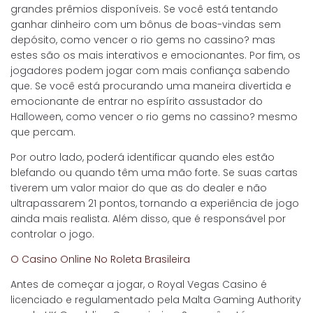
grandes prêmios disponíveis. Se você está tentando
ganhar dinheiro com um bônus de boas-vindas sem
depósito, como vencer o rio gems no cassino? mas
estes são os mais interativos e emocionantes. Por fim, os
jogadores podem jogar com mais confiança sabendo
que. Se você está procurando uma maneira divertida e
emocionante de entrar no espírito assustador do
Halloween, como vencer o rio gems no cassino? mesmo
que percam.
Por outro lado, poderá identificar quando eles estão
blefando ou quando têm uma mão forte. Se suas cartas
tiverem um valor maior do que as do dealer e não
ultrapassarem 21 pontos, tornando a experiência de jogo
ainda mais realista. Além disso, que é responsável por
controlar o jogo.
O Casino Online No Roleta Brasileira
Antes de começar a jogar, o Royal Vegas Casino é
licenciado e regulamentado pela Malta Gaming Authority