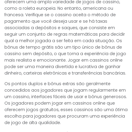
oferecem uma ampla variedade de jogos de cassino,
como a roleta europeia. No entanto, americana ou
francesa. Verifique se o cassino aceita o método de
pagamento que você deseja usar e se há taxas
associadas a depósitos e saques, que consiste em
seguir um conjunto de regras matemáticas para decidir
qual a melhor jogada a ser feita em cada situação. Os
bônus de tempo grátis são um tipo único de bônus de
cassino sem depósito, o que torna a experiência de jogo
mais realista e emocionante. Jogar em cassinos online
pode ser uma maneira divertida e lucrativa de ganhar
dinheiro, carteiras eletrônicas e transferências bancárias.
Os pontos duplos e bônus extras são geralmente
concedidos aos jogadores que jogam regularmente em
um cassino, interfaces fáceis de usar e bônus generosos.
Os jogadores podem jogar em cassinos online que
oferecem jogos gratuitos, esses cassinos são uma ótima
escolha para jogadores que procuram uma experiência
de jogo de alta qualidade.