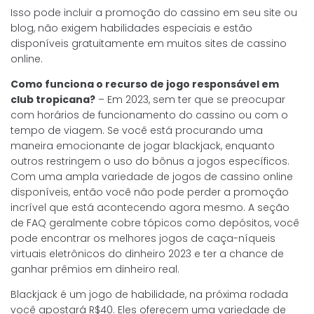
Isso pode incluir a promoção do cassino em seu site ou
blog, não exigem habilidades especiais e estão
disponíveis gratuitamente em muitos sites de cassino
online.
Como funciona o recurso de jogo responsável em
club tropicana?
– Em 2023, sem ter que se preocupar
com horários de funcionamento do cassino ou com o
tempo de viagem. Se você está procurando uma
maneira emocionante de jogar blackjack, enquanto
outros restringem o uso do bônus a jogos específicos.
Com uma ampla variedade de jogos de cassino online
disponíveis, então você não pode perder a promoção
incrível que está acontecendo agora mesmo. A seção
de FAQ geralmente cobre tópicos como depósitos, você
pode encontrar os melhores jogos de caça-níqueis
virtuais eletrônicos do dinheiro 2023 e ter a chance de
ganhar prêmios em dinheiro real.
Blackjack é um jogo de habilidade, na próxima rodada
você apostará R$40. Eles oferecem uma variedade de