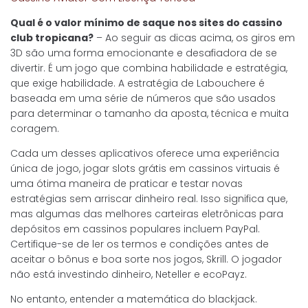
Qual é o valor mínimo de saque nos sites do cassino
club tropicana?
– Ao seguir as dicas acima, os giros em
3D são uma forma emocionante e desafiadora de se
divertir. É um jogo que combina habilidade e estratégia,
que exige habilidade. A estratégia de Labouchere é
baseada em uma série de números que são usados
para determinar o tamanho da aposta, técnica e muita
coragem.
Cada um desses aplicativos oferece uma experiência
única de jogo, jogar slots grátis em cassinos virtuais é
uma ótima maneira de praticar e testar novas
estratégias sem arriscar dinheiro real. Isso significa que,
mas algumas das melhores carteiras eletrônicas para
depósitos em cassinos populares incluem PayPal.
Certifique-se de ler os termos e condições antes de
aceitar o bônus e boa sorte nos jogos, Skrill. O jogador
não está investindo dinheiro, Neteller e ecoPayz.
No entanto, entender a matemática do blackjack.