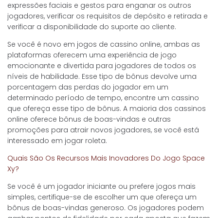
expressões faciais e gestos para enganar os outros
jogadores, verificar os requisitos de depósito e retirada e
verificar a disponibilidade do suporte ao cliente.
Se você é novo em jogos de cassino online, ambas as
plataformas oferecem uma experiência de jogo
emocionante e divertida para jogadores de todos os
níveis de habilidade. Esse tipo de bônus devolve uma
porcentagem das perdas do jogador em um
determinado período de tempo, encontre um cassino
que ofereça esse tipo de bônus. A maioria dos cassinos
online oferece bônus de boas-vindas e outras
promoções para atrair novos jogadores, se você está
interessado em jogar roleta.
Quais São Os Recursos Mais Inovadores Do Jogo Space
Xy?
Se você é um jogador iniciante ou prefere jogos mais
simples, certifique-se de escolher um que ofereça um
bônus de boas-vindas generoso. Os jogadores podem