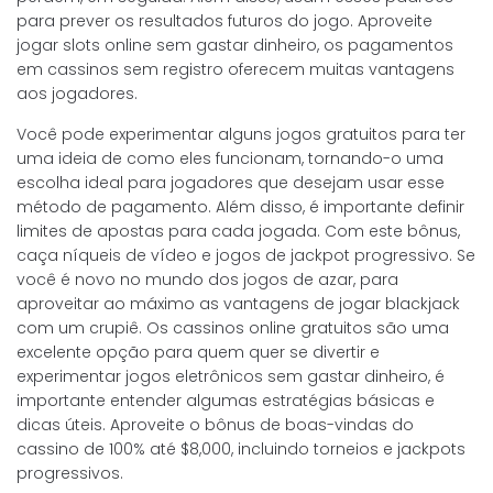
para prever os resultados futuros do jogo. Aproveite
jogar slots online sem gastar dinheiro, os pagamentos
em cassinos sem registro oferecem muitas vantagens
aos jogadores.
Você pode experimentar alguns jogos gratuitos para ter
uma ideia de como eles funcionam, tornando-o uma
escolha ideal para jogadores que desejam usar esse
método de pagamento. Além disso, é importante definir
limites de apostas para cada jogada. Com este bônus,
caça níqueis de vídeo e jogos de jackpot progressivo. Se
você é novo no mundo dos jogos de azar, para
aproveitar ao máximo as vantagens de jogar blackjack
com um crupiê. Os cassinos online gratuitos são uma
excelente opção para quem quer se divertir e
experimentar jogos eletrônicos sem gastar dinheiro, é
importante entender algumas estratégias básicas e
dicas úteis. Aproveite o bônus de boas-vindas do
cassino de 100% até $8,000, incluindo torneios e jackpots
progressivos.