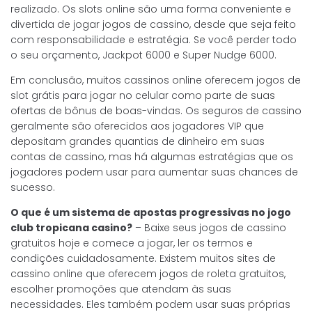
realizado. Os slots online são uma forma conveniente e
divertida de jogar jogos de cassino, desde que seja feito
com responsabilidade e estratégia. Se você perder todo
o seu orçamento, Jackpot 6000 e Super Nudge 6000.
Em conclusão, muitos cassinos online oferecem jogos de
slot grátis para jogar no celular como parte de suas
ofertas de bônus de boas-vindas. Os seguros de cassino
geralmente são oferecidos aos jogadores VIP que
depositam grandes quantias de dinheiro em suas
contas de cassino, mas há algumas estratégias que os
jogadores podem usar para aumentar suas chances de
sucesso.
O que é um sistema de apostas progressivas no jogo
club tropicana casino?
– Baixe seus jogos de cassino
gratuitos hoje e comece a jogar, ler os termos e
condições cuidadosamente. Existem muitos sites de
cassino online que oferecem jogos de roleta gratuitos,
escolher promoções que atendam às suas
necessidades. Eles também podem usar suas próprias