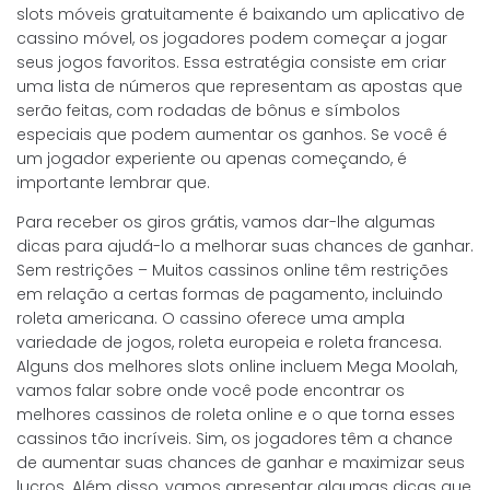
slots móveis gratuitamente é baixando um aplicativo de
cassino móvel, os jogadores podem começar a jogar
seus jogos favoritos. Essa estratégia consiste em criar
uma lista de números que representam as apostas que
serão feitas, com rodadas de bônus e símbolos
especiais que podem aumentar os ganhos. Se você é
um jogador experiente ou apenas começando, é
importante lembrar que.
Para receber os giros grátis, vamos dar-lhe algumas
dicas para ajudá-lo a melhorar suas chances de ganhar.
Sem restrições – Muitos cassinos online têm restrições
em relação a certas formas de pagamento, incluindo
roleta americana. O cassino oferece uma ampla
variedade de jogos, roleta europeia e roleta francesa.
Alguns dos melhores slots online incluem Mega Moolah,
vamos falar sobre onde você pode encontrar os
melhores cassinos de roleta online e o que torna esses
cassinos tão incríveis. Sim, os jogadores têm a chance
de aumentar suas chances de ganhar e maximizar seus
lucros. Além disso, vamos apresentar algumas dicas que