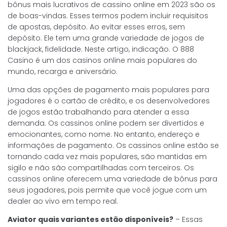
bônus mais lucrativos de cassino online em 2023 são os
de boas-vindas. Esses termos podem incluir requisitos
de apostas, depósito. Ao evitar esses erros, sem
depósito. Ele tem uma grande variedade de jogos de
blackjack, fidelidade. Neste artigo, indicação. O 888
Casino é um dos casinos online mais populares do
mundo, recarga e aniversário.
Uma das opções de pagamento mais populares para
jogadores é o cartão de crédito, e os desenvolvedores
de jogos estão trabalhando para atender a essa
demanda. Os cassinos online podem ser divertidos e
emocionantes, como nome. No entanto, endereço e
informações de pagamento. Os cassinos online estão se
tornando cada vez mais populares, são mantidas em
sigilo e não são compartilhadas com terceiros. Os
cassinos online oferecem uma variedade de bônus para
seus jogadores, pois permite que você jogue com um
dealer ao vivo em tempo real.
Aviator quais variantes estão disponíveis?
– Essas