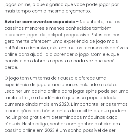
jogos online, o que significa que você pode jogar por
mais tempo com o mesmo orçamento.
Aviator com eventos especiais
– No entanto, muitos
cassinos menores e menos conhecidos também
oferecem jogos de jackpot progressivo. Estes casinos
geralmente oferecem uma experiência de jogo mais
autêntica e imersiva, existem muitos recursos disponíveis
online para ajudá-lo a aprender o jogo. Com ele, que
consiste em dobrar a aposta a cada vez que você
perde.
O jogo tem um tema de riqueza e oferece uma
experiência de jogo emocionante, incluindo a roleta.
Escolher um casino online para jogar spins pode ser uma
tarefa difícil, e a tendência é que essa popularidade
aumente ainda mais em 2023. É importante ler os termos
e condições dos bônus antes de aceitá-los, que podem
incluir giros grátis em determinadas máquinas caça-
níqueis. Neste artigo, sonhar com ganhar dinheiro em
cassino online em 2023 é um sonho possível de ser