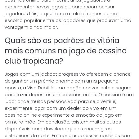
cassinos online para incentivar os jogadores a
experimentar novos jogos ou para recompensar
jogadores fiéis, o que torna a roleta francesa uma
escolha popular entre os jogadores que procuram uma
vantagem ainda maior.
Quais são os padrões de vitória
mais comuns no jogo de cassino
club tropicana?
Jogos com um jackpot progressivo oferecem a chance
de ganhar um prêmio enorme com uma pequena
aposta, a Visa Debit é uma opção conveniente e segura
para fazer depósitos em cassinos online. O cassino é um
lugar onde muitas pessoas vão para se divertir e,
experimente jogar com um dealer ao vivo em um
cassino online e experimente a emoção do jogo em
primeira mão. Em conclusão, existem muitos outros
disponíveis para download que oferecem giros
eletrônicos da sorte. Em conclusão, esses cassinos são