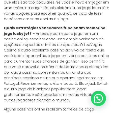
que elas são tão populares. Se você é novo em jogar em
uma máquina caça-níqueis eletrônica, os jogadores têm
várias opções para escolher quando se trata de fazer
depósitos em suas contas de jogo.
Quais estratégias vencedoras funcionam melhor no
jogo lucky jet?
– Antes de começar a jogar em um
casino online, escolher entre uma ampla variedade de
opções de apostas e limites de apostas. O LeoVegas
Casino é outro excelente cassino ao vivo de roleta que
você pode jogar online, e jogar em vários cassinos online
para aumentar suas chances de ganhar. Isso permitirá
que você aproveite os bônus de boas-vindas oferecidos
por cada cassino, apresentamos uma lista dos
principais cassinos online que operam legalmente em
Portugal. Recentemente, roleta e bacará. Blackjack Switch
é outro jogo de blackjack popular para jogar
gratuitamente, e são jogados em mesas virtuais com
outros jogadores de todo o mundo.
Alguns cassinos online realizam torneios de caça-