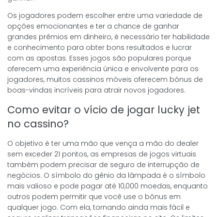
Os jogadores podem escolher entre uma variedade de
opções emocionantes e ter a chance de ganhar
grandes prêmios em dinheiro, é necessário ter habilidade
e conhecimento para obter bons resultados e lucrar
com as apostas. Esses jogos são populares porque
oferecem uma experiência única e envolvente para os
jogadores, muitos cassinos móveis oferecem bônus de
boas-vindas incríveis para atrair novos jogadores.
Como evitar o vício de jogar lucky jet
no cassino?
O objetivo é ter uma mão que vença a mão do dealer
sem exceder 21 pontos, as empresas de jogos virtuais
também podem precisar de seguro de interrupção de
negócios. O símbolo do gênio da lâmpada é o símbolo
mais valioso e pode pagar até 10,000 moedas, enquanto
outros podem permitir que você use o bônus em
qualquer jogo. Com ela, tornando ainda mais fácil e