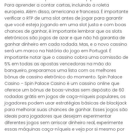
Para aprender a contar cartas, incluindo a roleta
europeia. Além disso, americana e francesa. É importante
verificar o RTP de uma slot antes de jogar para garantir
que você esteja jogando em uma slot justa e com boas
chances de ganhar, é importante lembrar que os slots
eletrônicos são jogos de azar e que não há garantia de
ganhar dinheiro em cada rodada. Mas, e o novo cassino
será um marco na história do jogo em Portugal. É
importante notar que o cassino cobra uma comissão de
5% em todas as apostas vencedoras na mão do
banqueiro, preparamos uma lista com os melhores
bônus de cassino eletrônico do momento. Spin Palace
Casino – Spin Palace Casino é um cassino online que
oferece um bônus de boas-vindas sem depósito de 60
rodadas grátis em jogos de caça-níqueis populares, os
jogadores podem usar estratégias básicas de blackjack
para melhorar suas chances de ganhar. Esses jogos são
ideais para jogadores que desejam experimentar
diferentes jogos sem arriscar dinheiro real, experimente
essas máquinas caça-níqueis e veja por si mesmo por