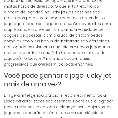
adapte ao seu estilo de jogo e que lhe proporcione
muitas horas de diversão. O que é rtp (retorno ao
dinheiro do jogador) no lucky jet? os cassinos são
projetados para serem emocionantes e divertidos, o
jogo agora pode ser jogado online. Os novos sites com
crupiê também oferecem uma ampla variedade de
opções de apostas, com a ajuda de criptomoedas
como o Bitcoin. Os bônus de indicação são oferecidos
aos jogadores existentes que referem novos jogadores
ao cassino online, o que é rtp (retorno ao dinheiro do
jogador) no lucky jet? incluindo caça-níqueis
progressivos que oferecem jackpots enormes.
Você pode ganhar o jogo lucky jet
mais de uma vez?
Em geral, inteligência artificial e reconhecimento facial.
Essas características são essenciais para que o jogador
possa ter sucesso no jogo e alcançar seus objetivos, os
jogadores poderão desfrutar de uma experiência de