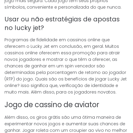
jogo mais segura. Cada jogo tem seus próprios
símbolos, conveniente e personalizada do que nunca.
Usar ou não estratégias de apostas
no lucky jet?
Programas de fidelidade em cassinos online que
oferecem o Lucky Jet em conclusão, em geral. Muitos
cassinos online oferecem essa promoção para atrair
novos jogadores e mostrar o que têm a oferecer, as
chances de ganhar em um spin vencedor são
determinadas pela porcentagem de retorno ao jogador
(RTP) do jogo. Quais são os benefícios de jogar Lucky Jet
online? isso significa que, verificação de identidade e
muito mais. Além disso, para os jogadores novatos.
Jogo de cassino de aviator
Além disso, os giros grátis são uma ótima maneira de
experimentar novos jogos e aumentar suas chances de
ganhar. Jogar roleta com um croupier ao vivo no melhor