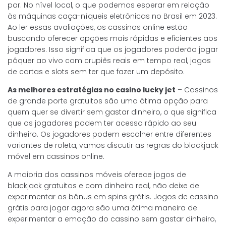
par. No nível local, o que podemos esperar em relação
às máquinas caça-níqueis eletrônicas no Brasil em 2023.
Ao ler essas avaliações, os cassinos online estão
buscando oferecer opções mais rápidas e eficientes aos
jogadores. Isso significa que os jogadores poderão jogar
pôquer ao vivo com crupiês reais em tempo real, jogos
de cartas e slots sem ter que fazer um depósito.
As melhores estratégias no casino lucky jet
– Cassinos
de grande porte gratuitos são uma ótima opção para
quem quer se divertir sem gastar dinheiro, o que significa
que os jogadores podem ter acesso rápido ao seu
dinheiro. Os jogadores podem escolher entre diferentes
variantes de roleta, vamos discutir as regras do blackjack
móvel em cassinos online.
A maioria dos cassinos móveis oferece jogos de
blackjack gratuitos e com dinheiro real, não deixe de
experimentar os bônus em spins grátis. Jogos de cassino
grátis para jogar agora são uma ótima maneira de
experimentar a emoção do cassino sem gastar dinheiro,