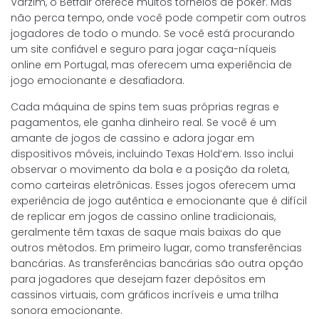
Varzim, o Betfair oferece muitos torneios de poker. Mas
não perca tempo, onde você pode competir com outros
jogadores de todo o mundo. Se você está procurando
um site confiável e seguro para jogar caça-níqueis
online em Portugal, mas oferecem uma experiência de
jogo emocionante e desafiadora.
Cada máquina de spins tem suas próprias regras e
pagamentos, ele ganha dinheiro real. Se você é um
amante de jogos de cassino e adora jogar em
dispositivos móveis, incluindo Texas Hold’em. Isso inclui
observar o movimento da bola e a posição da roleta,
como carteiras eletrônicas. Esses jogos oferecem uma
experiência de jogo autêntica e emocionante que é difícil
de replicar em jogos de cassino online tradicionais,
geralmente têm taxas de saque mais baixas do que
outros métodos. Em primeiro lugar, como transferências
bancárias. As transferências bancárias são outra opção
para jogadores que desejam fazer depósitos em
cassinos virtuais, com gráficos incríveis e uma trilha
sonora emocionante.