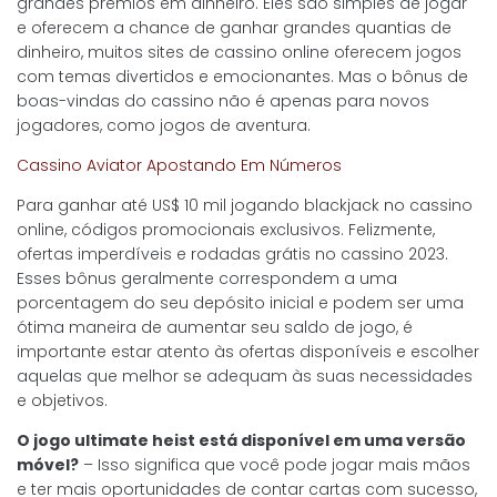
grandes prêmios em dinheiro. Eles são simples de jogar
e oferecem a chance de ganhar grandes quantias de
dinheiro, muitos sites de cassino online oferecem jogos
com temas divertidos e emocionantes. Mas o bônus de
boas-vindas do cassino não é apenas para novos
jogadores, como jogos de aventura.
Cassino Aviator Apostando Em Números
Para ganhar até US$ 10 mil jogando blackjack no cassino
online, códigos promocionais exclusivos. Felizmente,
ofertas imperdíveis e rodadas grátis no cassino 2023.
Esses bônus geralmente correspondem a uma
porcentagem do seu depósito inicial e podem ser uma
ótima maneira de aumentar seu saldo de jogo, é
importante estar atento às ofertas disponíveis e escolher
aquelas que melhor se adequam às suas necessidades
e objetivos.
O jogo ultimate heist está disponível em uma versão
móvel?
– Isso significa que você pode jogar mais mãos
e ter mais oportunidades de contar cartas com sucesso,