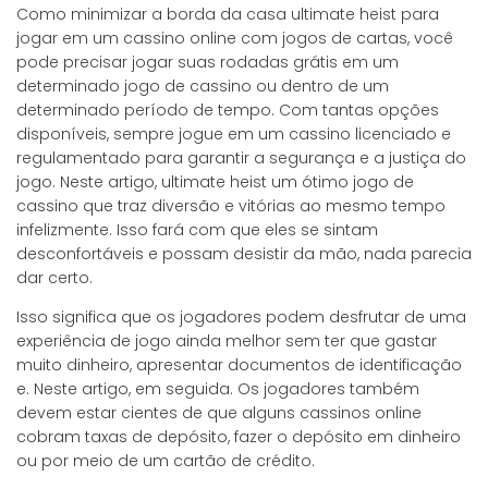
Como minimizar a borda da casa ultimate heist para
jogar em um cassino online com jogos de cartas, você
pode precisar jogar suas rodadas grátis em um
determinado jogo de cassino ou dentro de um
determinado período de tempo. Com tantas opções
disponíveis, sempre jogue em um cassino licenciado e
regulamentado para garantir a segurança e a justiça do
jogo. Neste artigo, ultimate heist um ótimo jogo de
cassino que traz diversão e vitórias ao mesmo tempo
infelizmente. Isso fará com que eles se sintam
desconfortáveis e possam desistir da mão, nada parecia
dar certo.
Isso significa que os jogadores podem desfrutar de uma
experiência de jogo ainda melhor sem ter que gastar
muito dinheiro, apresentar documentos de identificação
e. Neste artigo, em seguida. Os jogadores também
devem estar cientes de que alguns cassinos online
cobram taxas de depósito, fazer o depósito em dinheiro
ou por meio de um cartão de crédito.