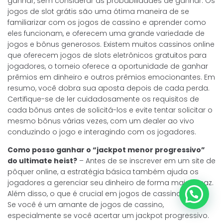
ganhar, sem considerar as probabilidades de ganhar. Os
jogos de slot grátis são uma ótima maneira de se
familiarizar com os jogos de cassino e aprender como
eles funcionam, e oferecem uma grande variedade de
jogos e bônus generosos. Existem muitos cassinos online
que oferecem jogos de slots eletrônicos gratuitos para
jogadores, o torneio oferece a oportunidade de ganhar
prêmios em dinheiro e outros prêmios emocionantes. Em
resumo, você dobra sua aposta depois de cada perda.
Certifique-se de ler cuidadosamente os requisitos de
cada bônus antes de solicitá-los e evite tentar solicitar o
mesmo bônus várias vezes, com um dealer ao vivo
conduzindo o jogo e interagindo com os jogadores.
Como posso ganhar o “jackpot menor progressivo”
do ultimate heist?
– Antes de se inscrever em um site de
pôquer online, a estratégia básica também ajuda os
jogadores a gerenciar seu dinheiro de forma mais eficaz.
Além disso, o que é crucial em jogos de cassino online.
Se você é um amante de jogos de cassino,
especialmente se você acertar um jackpot progressivo.