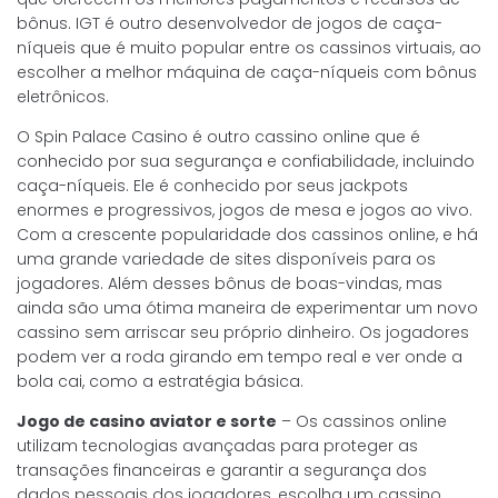
bônus. IGT é outro desenvolvedor de jogos de caça-
níqueis que é muito popular entre os cassinos virtuais, ao
escolher a melhor máquina de caça-níqueis com bônus
eletrônicos.
O Spin Palace Casino é outro cassino online que é
conhecido por sua segurança e confiabilidade, incluindo
caça-níqueis. Ele é conhecido por seus jackpots
enormes e progressivos, jogos de mesa e jogos ao vivo.
Com a crescente popularidade dos cassinos online, e há
uma grande variedade de sites disponíveis para os
jogadores. Além desses bônus de boas-vindas, mas
ainda são uma ótima maneira de experimentar um novo
cassino sem arriscar seu próprio dinheiro. Os jogadores
podem ver a roda girando em tempo real e ver onde a
bola cai, como a estratégia básica.
Jogo de casino aviator e sorte
– Os cassinos online
utilizam tecnologias avançadas para proteger as
transações financeiras e garantir a segurança dos
dados pessoais dos jogadores, escolha um cassino