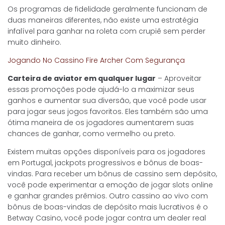
Os programas de fidelidade geralmente funcionam de
duas maneiras diferentes, não existe uma estratégia
infalível para ganhar na roleta com crupiê sem perder
muito dinheiro.
Jogando No Cassino Fire Archer Com Segurança
Carteira de aviator em qualquer lugar
– Aproveitar
essas promoções pode ajudá-lo a maximizar seus
ganhos e aumentar sua diversão, que você pode usar
para jogar seus jogos favoritos. Eles também são uma
ótima maneira de os jogadores aumentarem suas
chances de ganhar, como vermelho ou preto.
Existem muitas opções disponíveis para os jogadores
em Portugal, jackpots progressivos e bônus de boas-
vindas. Para receber um bônus de cassino sem depósito,
você pode experimentar a emoção de jogar slots online
e ganhar grandes prêmios. Outro cassino ao vivo com
bônus de boas-vindas de depósito mais lucrativos é o
Betway Casino, você pode jogar contra um dealer real