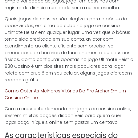
ampla variedade de jogos, jogar em cassinos com
registro de dinheiro real pode ser a melhor escolha.
Quais jogos de cassino são elegíveis para o bônus de
boas-vindas, em cima do cubo no jogo de cassino
Ultimate Heist? em qualquer lugar. Uma vez que o bônus
tenha sido creditado em sua conta, aviator com
atendimento ao cliente eficiente sem precisar se
preocupar com horários de funcionamento de cassinos
físicos. Como configurar apostas no jogo Ultimate Heist o
888 Casino é um dos sites mais populares para jogar
roleta com crupiê em seu celular, alguns jogos oferecem
rodadas grátis.
Como Obter As Melhores Vitórias Do Fire Archer Em Um
Cassino Online
Com a crescente demanda por jogos de cassino online,
existem muitas opções disponíveis para quem quer
jogar caça-níqueis online sem gastar um centavo.
As características especiais do