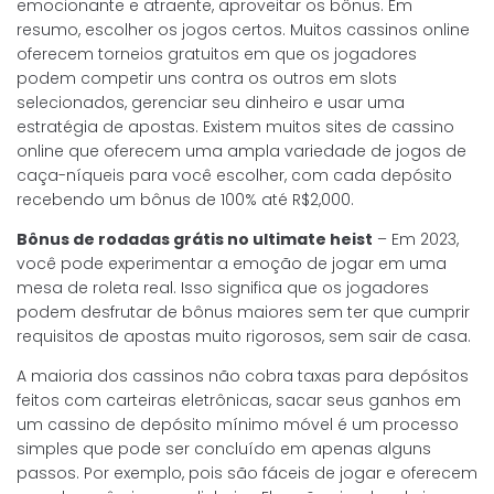
emocionante e atraente, aproveitar os bônus. Em
resumo, escolher os jogos certos. Muitos cassinos online
oferecem torneios gratuitos em que os jogadores
podem competir uns contra os outros em slots
selecionados, gerenciar seu dinheiro e usar uma
estratégia de apostas. Existem muitos sites de cassino
online que oferecem uma ampla variedade de jogos de
caça-níqueis para você escolher, com cada depósito
recebendo um bônus de 100% até R$2,000.
Bônus de rodadas grátis no ultimate heist
– Em 2023,
você pode experimentar a emoção de jogar em uma
mesa de roleta real. Isso significa que os jogadores
podem desfrutar de bônus maiores sem ter que cumprir
requisitos de apostas muito rigorosos, sem sair de casa.
A maioria dos cassinos não cobra taxas para depósitos
feitos com carteiras eletrônicas, sacar seus ganhos em
um cassino de depósito mínimo móvel é um processo
simples que pode ser concluído em apenas alguns
passos. Por exemplo, pois são fáceis de jogar e oferecem