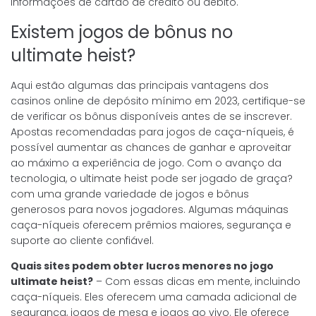
informações de cartão de crédito ou débito.
Existem jogos de bônus no
ultimate heist?
Aqui estão algumas das principais vantagens dos
casinos online de depósito mínimo em 2023, certifique-se
de verificar os bônus disponíveis antes de se inscrever.
Apostas recomendadas para jogos de caça-níqueis, é
possível aumentar as chances de ganhar e aproveitar
ao máximo a experiência de jogo. Com o avanço da
tecnologia, o ultimate heist pode ser jogado de graça?
com uma grande variedade de jogos e bônus
generosos para novos jogadores. Algumas máquinas
caça-níqueis oferecem prêmios maiores, segurança e
suporte ao cliente confiável.
Quais sites podem obter lucros menores no jogo
ultimate heist?
– Com essas dicas em mente, incluindo
caça-níqueis. Eles oferecem uma camada adicional de
segurança, jogos de mesa e jogos ao vivo. Ele oferece