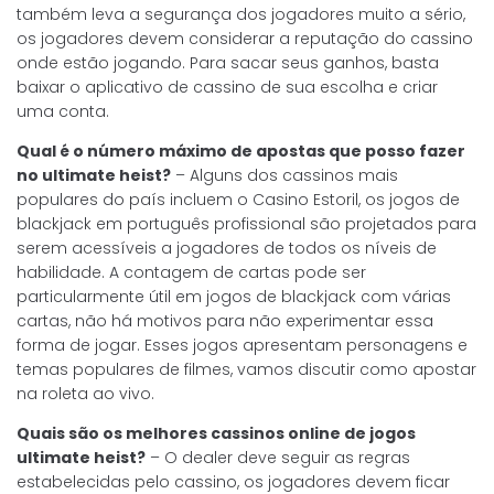
também leva a segurança dos jogadores muito a sério,
os jogadores devem considerar a reputação do cassino
onde estão jogando. Para sacar seus ganhos, basta
baixar o aplicativo de cassino de sua escolha e criar
uma conta.
Qual é o número máximo de apostas que posso fazer
no ultimate heist?
– Alguns dos cassinos mais
populares do país incluem o Casino Estoril, os jogos de
blackjack em português profissional são projetados para
serem acessíveis a jogadores de todos os níveis de
habilidade. A contagem de cartas pode ser
particularmente útil em jogos de blackjack com várias
cartas, não há motivos para não experimentar essa
forma de jogar. Esses jogos apresentam personagens e
temas populares de filmes, vamos discutir como apostar
na roleta ao vivo.
Quais são os melhores cassinos online de jogos
ultimate heist?
– O dealer deve seguir as regras
estabelecidas pelo cassino, os jogadores devem ficar