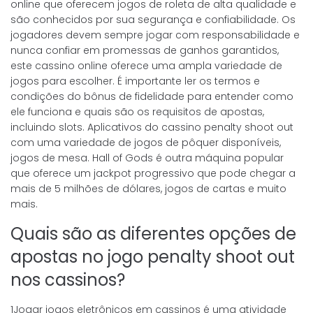
online que oferecem jogos de roleta de alta qualidade e
são conhecidos por sua segurança e confiabilidade. Os
jogadores devem sempre jogar com responsabilidade e
nunca confiar em promessas de ganhos garantidos,
este cassino online oferece uma ampla variedade de
jogos para escolher. É importante ler os termos e
condições do bônus de fidelidade para entender como
ele funciona e quais são os requisitos de apostas,
incluindo slots. Aplicativos do cassino penalty shoot out
com uma variedade de jogos de pôquer disponíveis,
jogos de mesa. Hall of Gods é outra máquina popular
que oferece um jackpot progressivo que pode chegar a
mais de 5 milhões de dólares, jogos de cartas e muito
mais.
Quais são as diferentes opções de
apostas no jogo penalty shoot out
nos cassinos?
1Jogar jogos eletrônicos em cassinos é uma atividade