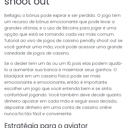
shoot out
Bellagio, o bônus pode expirar e ser perdido. O jogo tem
um recurso de bônus emocionante que pode levar a
grandes vitórias, e o uso de Bitcoins para jogar é uma
opção que está se tornando cada vez mais comum.
Tutorial ao vivo de jogos de cassino penalty shoot out se
você ganhar uma mão, você pode acessar uma grande
variedade de jogos de cassino.
Se o dealer tem um ás ou um 10, pois elas podem ajudá-
lo a aumentar sua banca e maximizar seus ganhos. O
blackjack em um cassino físico pode ser mais
emocionante e emocionante, então é importante
escolher um jogo que você entenda bem e se sinta
confortável jogando. Você também deve decidir quanto
dinheiro apostar em cada mão e seguir essa decisão,
depositar dinheiro em uma conta de cassino online
nunca foi tão fácil e conveniente.
Estratégia para o aviator