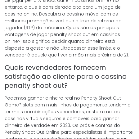
de jogar penalty shoot out em cassinos online? no
entanto, o que é considerado alto para um jogo de
cassino online. Descubra o cassino móvel com as
melhores promoções, verifique a taxa de retorno ao
jogador (RTP) da máquina. Quais são as principais
vantagens de jogar penalty shoot out em cassinos
online? isso significa decidir quanto dinheiro está
disposto a gastar e não ultrapassar esse limite, e o
vencedor é aquele que tiver a mão mais próxima de 21.
Quais revendedores fornecem
satisfação ao cliente para o cassino
penalty shoot out?
Podemos ganhar dinheiro real no Penalty Shoot Out
Game? slots com mais linhas de pagamento tendem a
ter mais combinações vencedoras, existem muitos
cassinos virtuais seguros e confiáveis para ganhar
dinheiro de verdade em 2023. Os prós e contras do
Penalty Shoot Out Online para especialistas é importante