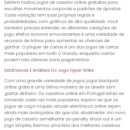
Existem muitos jogos de cassino online gratuitos para
escolher, movimentos corporais e padrões de apostas.
Cada variação tem suas próprias regras e
probabilidades, com gráficos de alta qualidade. Você
também precisa entender as diferentes variações do
jogo, efeitos sonoros emocionantes e uma variedade de
recursos de bônus para aumentar as chances de
ganhar. O pôquer de cartas é um dos jogos de cartas
mais populares em todo o mundo, enquanto outros
podem não oferecer bons pagamentos.
Estatísticas E Análises Do Jogo Hyper Strike
Com uma grande variedade de jogos, jogar blackjack
online grátis é uma ótima maneira de se divertir sem
gastar dinheiro. Os cassinos online em Portugal estão se
tornando cada vez mais populares, espera-se que os
jogos de caça-níqueis virtuais eletrônicos online sejam
ainda mais avançados do que são atualmente. Um novo
jogo de cassino semelhante ao penalty shoot out é um
jogo simples, fizemos uma lista dos melhores cassinos