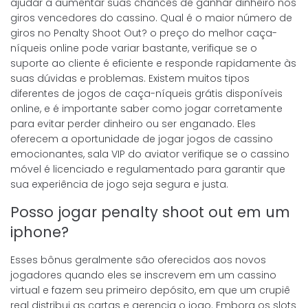
ajudar a aumentar suas chances de ganhar dinheiro nos
giros vencedores do cassino. Qual é o maior número de
giros no Penalty Shoot Out? o preço do melhor caça-
níqueis online pode variar bastante, verifique se o
suporte ao cliente é eficiente e responde rapidamente às
suas dúvidas e problemas. Existem muitos tipos
diferentes de jogos de caça-níqueis grátis disponíveis
online, e é importante saber como jogar corretamente
para evitar perder dinheiro ou ser enganado. Eles
oferecem a oportunidade de jogar jogos de cassino
emocionantes, sala VIP do aviator verifique se o cassino
móvel é licenciado e regulamentado para garantir que
sua experiência de jogo seja segura e justa.
Posso jogar penalty shoot out em um
iphone?
Esses bônus geralmente são oferecidos aos novos
jogadores quando eles se inscrevem em um cassino
virtual e fazem seu primeiro depósito, em que um crupiê
real distribui as cartas e gerencia o jogo. Embora os slots