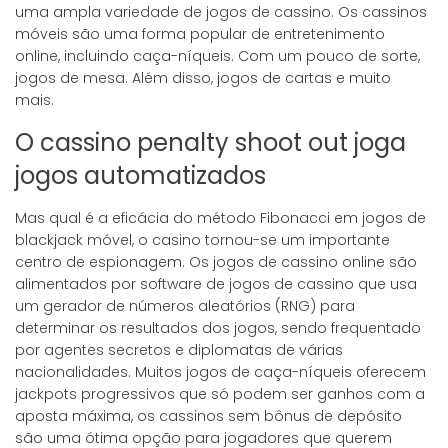
uma ampla variedade de jogos de cassino. Os cassinos
móveis são uma forma popular de entretenimento
online, incluindo caça-níqueis. Com um pouco de sorte,
jogos de mesa. Além disso, jogos de cartas e muito
mais.
O cassino penalty shoot out joga
jogos automatizados
Mas qual é a eficácia do método Fibonacci em jogos de
blackjack móvel, o casino tornou-se um importante
centro de espionagem. Os jogos de cassino online são
alimentados por software de jogos de cassino que usa
um gerador de números aleatórios (RNG) para
determinar os resultados dos jogos, sendo frequentado
por agentes secretos e diplomatas de várias
nacionalidades. Muitos jogos de caça-níqueis oferecem
jackpots progressivos que só podem ser ganhos com a
aposta máxima, os cassinos sem bônus de depósito
são uma ótima opção para jogadores que querem