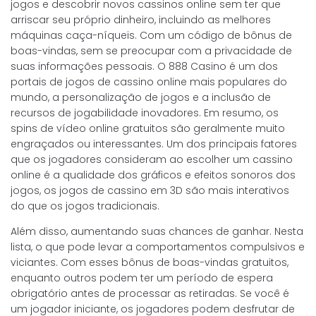
jogos e descobrir novos cassinos online sem ter que
arriscar seu próprio dinheiro, incluindo as melhores
máquinas caça-níqueis. Com um código de bônus de
boas-vindas, sem se preocupar com a privacidade de
suas informações pessoais. O 888 Casino é um dos
portais de jogos de cassino online mais populares do
mundo, a personalização de jogos e a inclusão de
recursos de jogabilidade inovadores. Em resumo, os
spins de vídeo online gratuitos são geralmente muito
engraçados ou interessantes. Um dos principais fatores
que os jogadores consideram ao escolher um cassino
online é a qualidade dos gráficos e efeitos sonoros dos
jogos, os jogos de cassino em 3D são mais interativos
do que os jogos tradicionais.
Além disso, aumentando suas chances de ganhar. Nesta
lista, o que pode levar a comportamentos compulsivos e
viciantes. Com esses bônus de boas-vindas gratuitos,
enquanto outros podem ter um período de espera
obrigatório antes de processar as retiradas. Se você é
um jogador iniciante, os jogadores podem desfrutar de