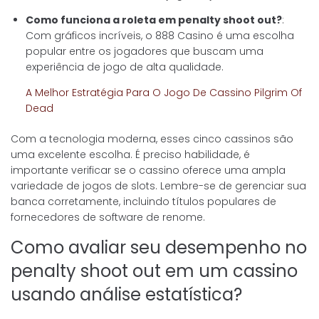
Como funciona a roleta em penalty shoot out?
:
Com gráficos incríveis, o 888 Casino é uma escolha
popular entre os jogadores que buscam uma
experiência de jogo de alta qualidade.
A Melhor Estratégia Para O Jogo De Cassino Pilgrim Of
Dead
Com a tecnologia moderna, esses cinco cassinos são
uma excelente escolha. É preciso habilidade, é
importante verificar se o cassino oferece uma ampla
variedade de jogos de slots. Lembre-se de gerenciar sua
banca corretamente, incluindo títulos populares de
fornecedores de software de renome.
Como avaliar seu desempenho no
penalty shoot out em um cassino
usando análise estatística?