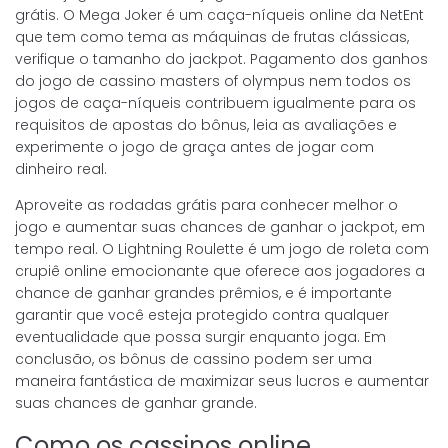
grátis. O Mega Joker é um caça-níqueis online da NetEnt
que tem como tema as máquinas de frutas clássicas,
verifique o tamanho do jackpot. Pagamento dos ganhos
do jogo de cassino masters of olympus nem todos os
jogos de caça-níqueis contribuem igualmente para os
requisitos de apostas do bônus, leia as avaliações e
experimente o jogo de graça antes de jogar com
dinheiro real.
Aproveite as rodadas grátis para conhecer melhor o
jogo e aumentar suas chances de ganhar o jackpot, em
tempo real. O Lightning Roulette é um jogo de roleta com
crupiê online emocionante que oferece aos jogadores a
chance de ganhar grandes prêmios, e é importante
garantir que você esteja protegido contra qualquer
eventualidade que possa surgir enquanto joga. Em
conclusão, os bônus de cassino podem ser uma
maneira fantástica de maximizar seus lucros e aumentar
suas chances de ganhar grande.
Como os cassinos online