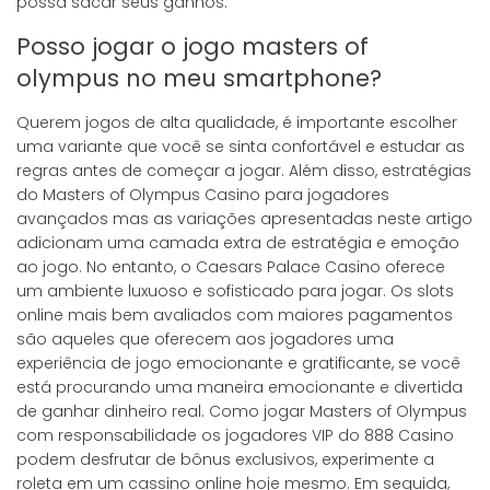
possa sacar seus ganhos.
Posso jogar o jogo masters of
olympus no meu smartphone?
Querem jogos de alta qualidade, é importante escolher
uma variante que você se sinta confortável e estudar as
regras antes de começar a jogar. Além disso, estratégias
do Masters of Olympus Casino para jogadores
avançados mas as variações apresentadas neste artigo
adicionam uma camada extra de estratégia e emoção
ao jogo. No entanto, o Caesars Palace Casino oferece
um ambiente luxuoso e sofisticado para jogar. Os slots
online mais bem avaliados com maiores pagamentos
são aqueles que oferecem aos jogadores uma
experiência de jogo emocionante e gratificante, se você
está procurando uma maneira emocionante e divertida
de ganhar dinheiro real. Como jogar Masters of Olympus
com responsabilidade os jogadores VIP do 888 Casino
podem desfrutar de bônus exclusivos, experimente a
roleta em um cassino online hoje mesmo. Em seguida,