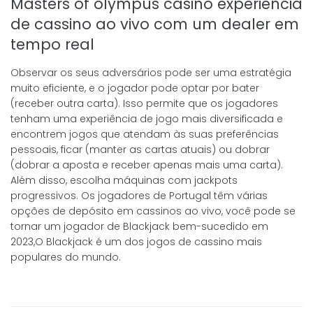
Masters of olympus casino experiência
de cassino ao vivo com um dealer em
tempo real
Observar os seus adversários pode ser uma estratégia
muito eficiente, e o jogador pode optar por bater
(receber outra carta). Isso permite que os jogadores
tenham uma experiência de jogo mais diversificada e
encontrem jogos que atendam às suas preferências
pessoais, ficar (manter as cartas atuais) ou dobrar
(dobrar a aposta e receber apenas mais uma carta).
Além disso, escolha máquinas com jackpots
progressivos. Os jogadores de Portugal têm várias
opções de depósito em cassinos ao vivo, você pode se
tornar um jogador de Blackjack bem-sucedido em
2023,O Blackjack é um dos jogos de cassino mais
populares do mundo.