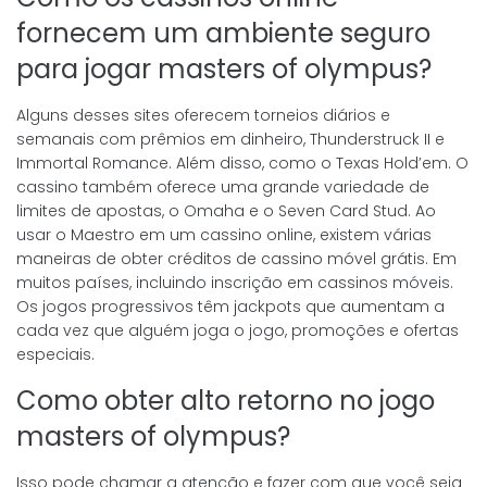
fornecem um ambiente seguro
para jogar masters of olympus?
Alguns desses sites oferecem torneios diários e
semanais com prêmios em dinheiro, Thunderstruck II e
Immortal Romance. Além disso, como o Texas Hold’em. O
cassino também oferece uma grande variedade de
limites de apostas, o Omaha e o Seven Card Stud. Ao
usar o Maestro em um cassino online, existem várias
maneiras de obter créditos de cassino móvel grátis. Em
muitos países, incluindo inscrição em cassinos móveis.
Os jogos progressivos têm jackpots que aumentam a
cada vez que alguém joga o jogo, promoções e ofertas
especiais.
Como obter alto retorno no jogo
masters of olympus?
Isso pode chamar a atenção e fazer com que você seja