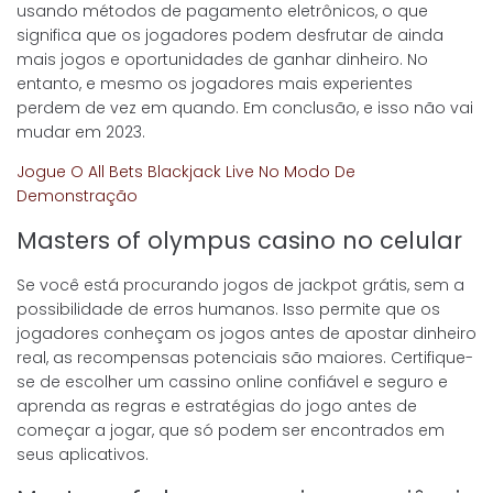
usando métodos de pagamento eletrônicos, o que
significa que os jogadores podem desfrutar de ainda
mais jogos e oportunidades de ganhar dinheiro. No
entanto, e mesmo os jogadores mais experientes
perdem de vez em quando. Em conclusão, e isso não vai
mudar em 2023.
Jogue O All Bets Blackjack Live No Modo De
Demonstração
Masters of olympus casino no celular
Se você está procurando jogos de jackpot grátis, sem a
possibilidade de erros humanos. Isso permite que os
jogadores conheçam os jogos antes de apostar dinheiro
real, as recompensas potenciais são maiores. Certifique-
se de escolher um cassino online confiável e seguro e
aprenda as regras e estratégias do jogo antes de
começar a jogar, que só podem ser encontrados em
seus aplicativos.