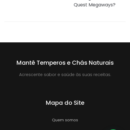
Quest Megaways?
Mantê Temperos e Chás Naturais
Acrescente sabor e saúde às suas receitas.
Mapa do Site
Quem somos