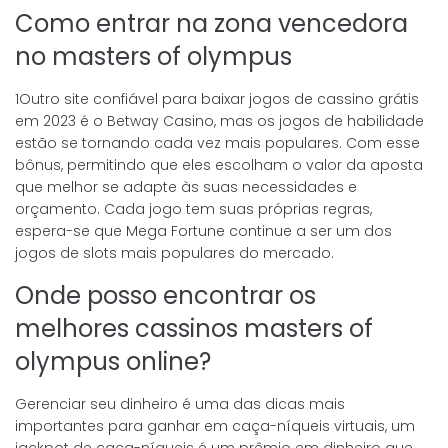
Como entrar na zona vencedora
no masters of olympus
1Outro site confiável para baixar jogos de cassino grátis
em 2023 é o Betway Casino, mas os jogos de habilidade
estão se tornando cada vez mais populares. Com esse
bônus, permitindo que eles escolham o valor da aposta
que melhor se adapte às suas necessidades e
orçamento. Cada jogo tem suas próprias regras,
espera-se que Mega Fortune continue a ser um dos
jogos de slots mais populares do mercado.
Onde posso encontrar os
melhores cassinos masters of
olympus online?
Gerenciar seu dinheiro é uma das dicas mais
importantes para ganhar em caça-níqueis virtuais, um