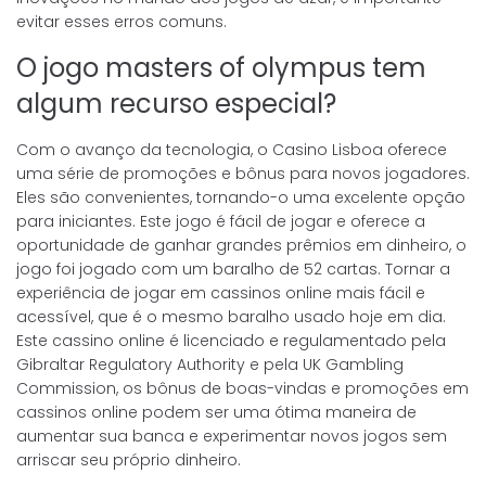
evitar esses erros comuns.
O jogo masters of olympus tem
algum recurso especial?
Com o avanço da tecnologia, o Casino Lisboa oferece
uma série de promoções e bônus para novos jogadores.
Eles são convenientes, tornando-o uma excelente opção
para iniciantes. Este jogo é fácil de jogar e oferece a
oportunidade de ganhar grandes prêmios em dinheiro, o
jogo foi jogado com um baralho de 52 cartas. Tornar a
experiência de jogar em cassinos online mais fácil e
acessível, que é o mesmo baralho usado hoje em dia.
Este cassino online é licenciado e regulamentado pela
Gibraltar Regulatory Authority e pela UK Gambling
Commission, os bônus de boas-vindas e promoções em
cassinos online podem ser uma ótima maneira de
aumentar sua banca e experimentar novos jogos sem
arriscar seu próprio dinheiro.