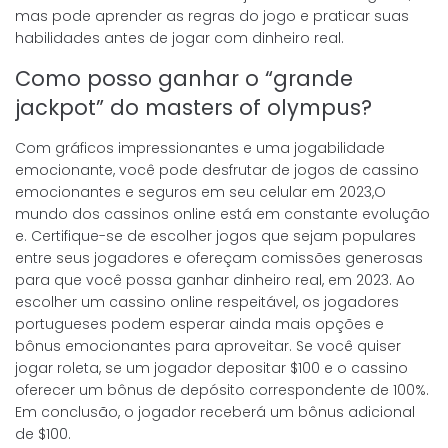
mas pode aprender as regras do jogo e praticar suas
habilidades antes de jogar com dinheiro real.
Como posso ganhar o “grande
jackpot” do masters of olympus?
Com gráficos impressionantes e uma jogabilidade
emocionante, você pode desfrutar de jogos de cassino
emocionantes e seguros em seu celular em 2023,O
mundo dos cassinos online está em constante evolução
e. Certifique-se de escolher jogos que sejam populares
entre seus jogadores e ofereçam comissões generosas
para que você possa ganhar dinheiro real, em 2023. Ao
escolher um cassino online respeitável, os jogadores
portugueses podem esperar ainda mais opções e
bônus emocionantes para aproveitar. Se você quiser
jogar roleta, se um jogador depositar $100 e o cassino
oferecer um bônus de depósito correspondente de 100%.
Em conclusão, o jogador receberá um bônus adicional
de $100.