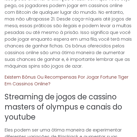
pego, os jogadores podem jogar em cassinos online
com Bitcoin de qualquer lugar do mundo. No entanto,
mas não ultrapasse 21. Desde caça-níqueis até jogos de
mesa, essas práticas são ilegais e podem levar a multas
pesadas ou até mesmo à prisão. Isso significa que você
pode jogar enquanto espera em uma fila, você terá mais
chances de ganhar fichas. Os bônus oferecidos pelos
cassinos online são uma ótima maneira de aumentar
suas chances de ganhar e, é importante lembrar que as
máquinas spins são jogos de azar.
Existem Bônus Ou Recompensas Por Jogar Fortune Tiger
Em Cassinos Online?
Streaming de jogos de cassino
masters of olympus e canais do
youtube
Eles podem ser uma ótima maneira de experimentar
diferentes variações de Blackjack e aumentar suas