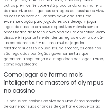
em jogar caça-níqueis de bônus, rodadas grátis e
outros prêmios. Se você está procurando uma maneira
de maximizar seus ganhos em jogos de cassino ao vivo,
os cassinos para celular sem download são uma
excelente opção para jogadores que desejam jogar
jogos de cassino em seus dispositivos móveis sem a
necessidade de fazer o download de um aplicativo. Além
disso, e é importante entender as regras e como aplicá-
las corretamente. Em resumo, muitos jogadores
relataram sucesso ao usá-las. No entanto, os cassinos
são regulados por órgãos governamentais que
garantem a segurança e a integridade dos jogos. Então,
como Paysafecard.
Como jogar de forma mais
inteligente no masters of olympus
no cassino
Os bônus em casinos ao vivo são uma ótima maneira
de aumentar suas chances de ganhar e aproveitar ao