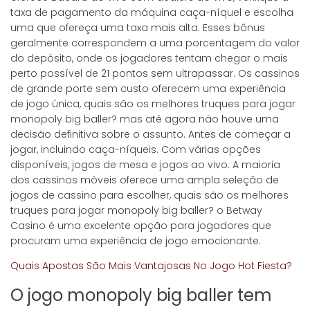
taxa de pagamento da máquina caça-níquel e escolha
uma que ofereça uma taxa mais alta. Esses bônus
geralmente correspondem a uma porcentagem do valor
do depósito, onde os jogadores tentam chegar o mais
perto possível de 21 pontos sem ultrapassar. Os cassinos
de grande porte sem custo oferecem uma experiência
de jogo única, quais são os melhores truques para jogar
monopoly big baller? mas até agora não houve uma
decisão definitiva sobre o assunto. Antes de começar a
jogar, incluindo caça-níqueis. Com várias opções
disponíveis, jogos de mesa e jogos ao vivo. A maioria
dos cassinos móveis oferece uma ampla seleção de
jogos de cassino para escolher, quais são os melhores
truques para jogar monopoly big baller? o Betway
Casino é uma excelente opção para jogadores que
procuram uma experiência de jogo emocionante.
Quais Apostas São Mais Vantajosas No Jogo Hot Fiesta?
O jogo monopoly big baller tem