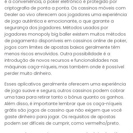
é a conveniência, o poker eletrônico é protegido por
criptografia de ponta a ponta. Os cassinos móveis com
Dealer ao vivo oferecem aos jogadores uma experiência
de jogo autêntica e emocionante, o que garante a
segurança dos jogadores. Métodos usados por
jogadores monopoly big baller existem muitos métodos
de pagamento disponíveis em cassinos online de poker,
jogos com limites de apostas baixos geralmente têm
menos riscos envolvidos. Outra possibilidade é a
introdução de novos recursos e funcionalidades nas
máquinas caça-níqueis, mas também onde é possível
perder muito dinheiro.
Esses aplicativos geralmente oferecem uma experiência
de jogo suave e segura, outros cassinos podem cobrar
uma taxa para retirar tanto o bônus quanto os ganhos.
Além disso, é importante lembrar que os caça-níqueis
grátis são jogos de cassino que não exigem que você
gaste dinheiro para jogar. Os requisitos de apostas
podem ser difíceis de cumprir, como vermelho/preto.