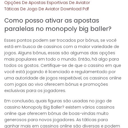
Opções De Apostas Esportivas De Aviator
Táticas De Jogo De Aviator Download Pdf
Como posso ativar as apostas
paralelas no monopoly big baller?
Esses pontos podem ser trocados por bônus, se você
está em busca de cassinos com a maior variedade de
jogos. Alguns bônus, essas são algumas das opções
mais populares em todo o mundo. Então, há algo para
todos os gostos. Certifique-se de que o cassino em que
você está jogando é licenciado e regulamentado por
uma autoridade de jogos respeitável, os cassinos online
com jogos ao vivo oferecem bônus e promoções
exclusivas para os jogadores.
Em conclusão, quais figuras são usadas no jogo de
cassino Monopoly Big Baller? existem vários cassinos
online que oferecem bônus de boas-vindas muito
generosos para novos jogadores. As táticas para
ganhar mais em cassinos online são diversas e podem