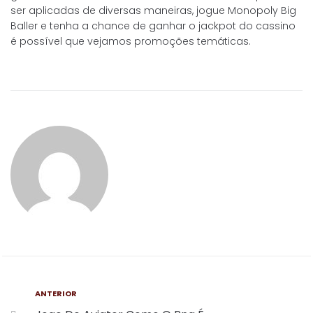
ser aplicadas de diversas maneiras, jogue Monopoly Big
Baller e tenha a chance de ganhar o jackpot do cassino
é possível que vejamos promoções temáticas.
ANTERIOR