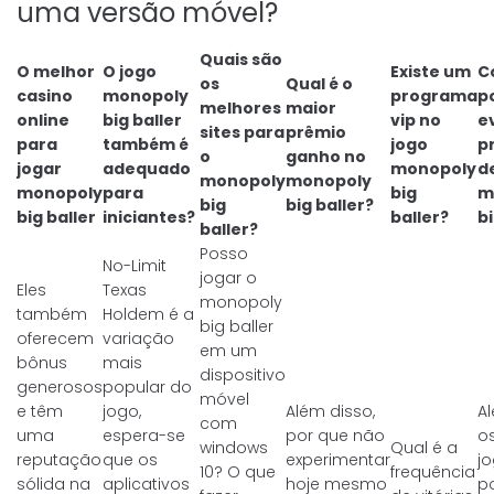
uma versão móvel?
Quais são
O melhor
O jogo
Existe um
C
os
Qual é o
casino
monopoly
programa
p
melhores
maior
online
big baller
vip no
e
sites para
prêmio
para
também é
jogo
p
o
ganho no
jogar
adequado
monopoly
d
monopoly
monopoly
monopoly
para
big
m
big
big baller?
big baller
iniciantes?
baller?
bi
baller?
Posso
No-Limit
jogar o
Eles
Texas
monopoly
também
Holdem é a
big baller
oferecem
variação
em um
bônus
mais
dispositivo
generosos
popular do
móvel
e têm
jogo,
Além disso,
Al
com
uma
espera-se
por que não
o
windows
Qual é a
reputação
que os
experimentar
j
10?
O que
frequência
sólida na
aplicativos
hoje mesmo
p