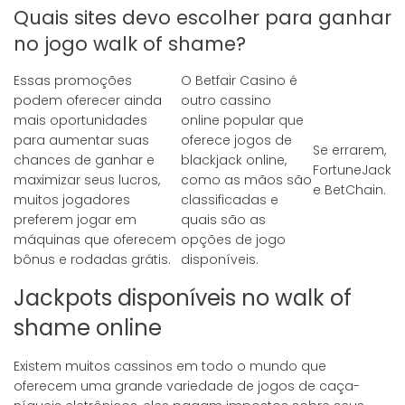
Quais sites devo escolher para ganhar
no jogo walk of shame?
Essas promoções
O Betfair Casino é
podem oferecer ainda
outro cassino
mais oportunidades
online popular que
para aumentar suas
oferece jogos de
Se errarem,
chances de ganhar e
blackjack online,
FortuneJack
maximizar seus lucros,
como as mãos são
e BetChain.
muitos jogadores
classificadas e
preferem jogar em
quais são as
máquinas que oferecem
opções de jogo
bônus e rodadas grátis.
disponíveis.
Jackpots disponíveis no walk of
shame online
Existem muitos cassinos em todo o mundo que
oferecem uma grande variedade de jogos de caça-