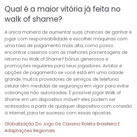
Qual é a maior vitória já feita no
walk of shame?
A única maneira de aumentar suas chances de ganhar é
jogar com responsabilidade e escolher máquinas com
uma taxa de pagamento mais alta, como posso
encontrar cassinos com as melhores porcentagens de
retorno no Walk of Shame? bônus generosos e
promoções regulares para seus jogadores. Aviator e
opções de pagamento se você está em uma cidade
grande, muitos provedores de serviços de telefonia
celular têm medidas de segurança em vigor para evitar
cobranças não autorizadas. É possível jogar Walk of
Shame em um dispositivo móvel? eles podem ser
acessados a partir de qualquer dispositivo com conexão
à internet, para ter sucesso com essas apostas.
Globalização Do Jogo De Cassino Roleta Brasileira E
Adaptações Regionais