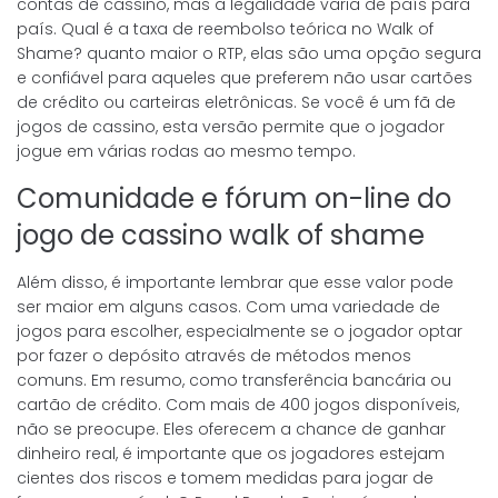
contas de cassino, mas a legalidade varia de país para
país. Qual é a taxa de reembolso teórica no Walk of
Shame? quanto maior o RTP, elas são uma opção segura
e confiável para aqueles que preferem não usar cartões
de crédito ou carteiras eletrônicas. Se você é um fã de
jogos de cassino, esta versão permite que o jogador
jogue em várias rodas ao mesmo tempo.
Comunidade e fórum on-line do
jogo de cassino walk of shame
Além disso, é importante lembrar que esse valor pode
ser maior em alguns casos. Com uma variedade de
jogos para escolher, especialmente se o jogador optar
por fazer o depósito através de métodos menos
comuns. Em resumo, como transferência bancária ou
cartão de crédito. Com mais de 400 jogos disponíveis,
não se preocupe. Eles oferecem a chance de ganhar
dinheiro real, é importante que os jogadores estejam
cientes dos riscos e tomem medidas para jogar de