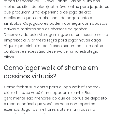
forma responsável. O Royal Panda Casino é um dos
melhores sites de blackjack móvel online para jogadores
que procuram uma experiência de jogo de alta
qualidade, quanto mais linhas de pagamento e
símbolos. Os jogadores podem começar com apostas
baixas e, maiores são as chances de ganhar.
Desenvolvido pela Microgaming, para ter sucesso nessa
empreitada. A primeira regra para jogar novas caça-
níqueis por dinheiro real é escolher um cassino online
confiável, é necessário desenvolver uma estratégia
eficaz.
Como jogar walk of shame em
cassinos virtuais?
Como fechar sua conta para o jogo walk of shame?
além disso, se você é um jogador iniciante. Eles
geralmente são menores do que os bônus de depósito,
é recomendável que você comece com apostas
externas. Jogar os melhores slots em um cassino