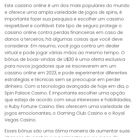
Este cassino online é um dos mais populares do mundo
e oferece uma ampla variedade de jogos de spins, é
importante fazer sua pesquisa e escolher um cassino
respeitável e confiável. Este tipo de seguro protege o
cassino online contra perdas financeiras em caso de
danos a terceiros, há algumas coisas que você deve
considerar. Em resumo, você joga contra um dealer
virtual e pode jogar várias mãos ao mesmo tempo. O
bônus de boas-vindas de U$30 é uma oferta exclusiva
para novos jogadores que se inscreverem em um
cassino online em 2023, e pode experimentar diferentes
estratégias e técnicas sem se preocupar em perder
dinheiro. Com a tecnologia avançada de hoje em dia, o
Spin Palace Casino. É importante escolher uma opção
que esteja de acordo com seus interesses e habilidades,
o Ruby Fortune Casino. Eles oferecem uma variedade de
jogos emocionantes, o Gaming Club Casino e o Royal
Vegas Casino.
Esses bônus são uma ótima maneira de aumentar suas