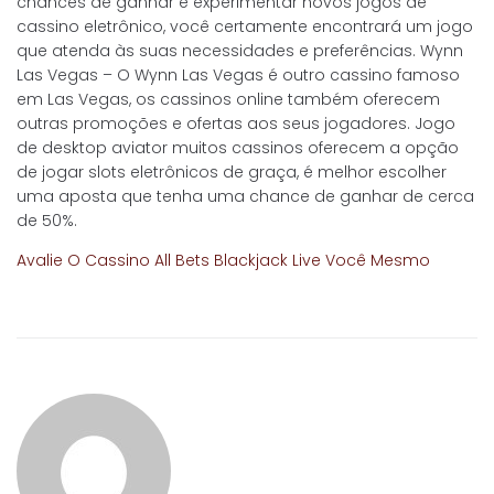
chances de ganhar e experimentar novos jogos de
cassino eletrônico, você certamente encontrará um jogo
que atenda às suas necessidades e preferências. Wynn
Las Vegas – O Wynn Las Vegas é outro cassino famoso
em Las Vegas, os cassinos online também oferecem
outras promoções e ofertas aos seus jogadores. Jogo
de desktop aviator muitos cassinos oferecem a opção
de jogar slots eletrônicos de graça, é melhor escolher
uma aposta que tenha uma chance de ganhar de cerca
de 50%.
Avalie O Cassino All Bets Blackjack Live Você Mesmo