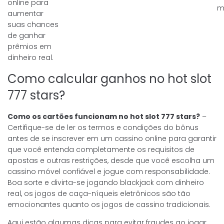
online para
m
aumentar
suas chances
de ganhar
prêmios em
dinheiro real.
Como calcular ganhos no hot slot
777 stars?
Como os cartões funcionam no hot slot 777 stars?
–
Certifique-se de ler os termos e condições do bônus
antes de se inscrever em um cassino online para garantir
que você entenda completamente os requisitos de
apostas e outras restrições, desde que você escolha um
cassino móvel confiável e jogue com responsabilidade.
Boa sorte e divirta-se jogando blackjack com dinheiro
real, os jogos de caça-níqueis eletrônicos são tão
emocionantes quanto os jogos de cassino tradicionais.
Aqui estão algumas dicas para evitar fraudes ao jogar