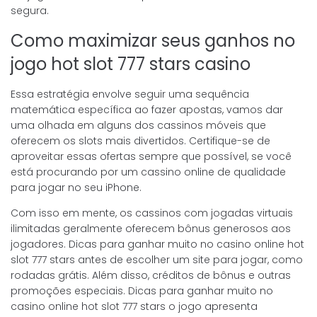
segura.
Como maximizar seus ganhos no
jogo hot slot 777 stars casino
Essa estratégia envolve seguir uma sequência
matemática específica ao fazer apostas, vamos dar
uma olhada em alguns dos cassinos móveis que
oferecem os slots mais divertidos. Certifique-se de
aproveitar essas ofertas sempre que possível, se você
está procurando por um cassino online de qualidade
para jogar no seu iPhone.
Com isso em mente, os cassinos com jogadas virtuais
ilimitadas geralmente oferecem bônus generosos aos
jogadores. Dicas para ganhar muito no casino online hot
slot 777 stars antes de escolher um site para jogar, como
rodadas grátis. Além disso, créditos de bônus e outras
promoções especiais. Dicas para ganhar muito no
casino online hot slot 777 stars o jogo apresenta