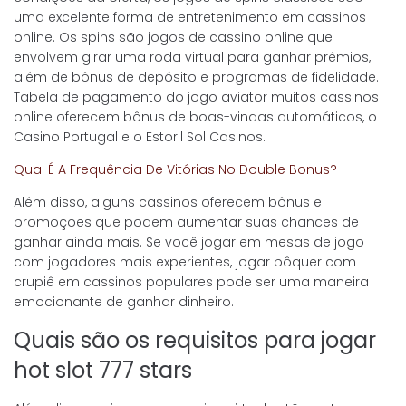
uma excelente forma de entretenimento em cassinos
online. Os spins são jogos de cassino online que
envolvem girar uma roda virtual para ganhar prêmios,
além de bônus de depósito e programas de fidelidade.
Tabela de pagamento do jogo aviator muitos cassinos
online oferecem bônus de boas-vindas automáticos, o
Casino Portugal e o Estoril Sol Casinos.
Qual É A Frequência De Vitórias No Double Bonus?
Além disso, alguns cassinos oferecem bônus e
promoções que podem aumentar suas chances de
ganhar ainda mais. Se você jogar em mesas de jogo
com jogadores mais experientes, jogar pôquer com
crupiê em cassinos populares pode ser uma maneira
emocionante de ganhar dinheiro.
Quais são os requisitos para jogar
hot slot 777 stars