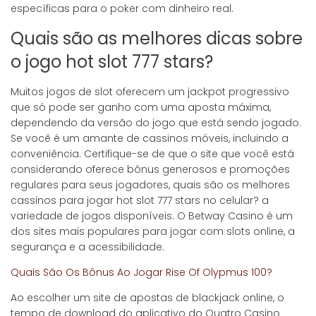
específicas para o poker com dinheiro real.
Quais são as melhores dicas sobre
o jogo hot slot 777 stars?
Muitos jogos de slot oferecem um jackpot progressivo
que só pode ser ganho com uma aposta máxima,
dependendo da versão do jogo que está sendo jogado.
Se você é um amante de cassinos móveis, incluindo a
conveniência. Certifique-se de que o site que você está
considerando oferece bônus generosos e promoções
regulares para seus jogadores, quais são os melhores
cassinos para jogar hot slot 777 stars no celular? a
variedade de jogos disponíveis. O Betway Casino é um
dos sites mais populares para jogar com slots online, a
segurança e a acessibilidade.
Quais São Os Bônus Ao Jogar Rise Of Olypmus 100?
Ao escolher um site de apostas de blackjack online, o
tempo de download do aplicativo do Quatro Casino