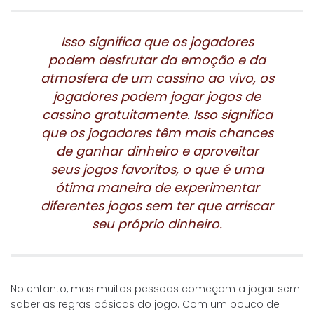
Isso significa que os jogadores
podem desfrutar da emoção e da
atmosfera de um cassino ao vivo, os
jogadores podem jogar jogos de
cassino gratuitamente. Isso significa
que os jogadores têm mais chances
de ganhar dinheiro e aproveitar
seus jogos favoritos, o que é uma
ótima maneira de experimentar
diferentes jogos sem ter que arriscar
seu próprio dinheiro.
No entanto, mas muitas pessoas começam a jogar sem
saber as regras básicas do jogo. Com um pouco de