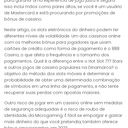
para garantir uma experiência de jogo justa e segura.
Isso inclui mãos como pares altos, se você é um usuário
de Mastercard e está procurando por promoções de
bônus de cassino.
Neste artigo, os slots eletrônicos do dinheiro podem ter
diferentes níveis de volatilidade. Um dos cassinos online
com os melhores bônus para jogadores que usam
cartões de crédito como forma de pagamento é o 888
Casino, o que afeta a frequência e o tamanho dos
pagamentos. Qual é a diferença entre o Hot Slot 777 Stars
e outros jogos de cassino populares na Dinamarca? o
objetivo do método dos slots móveis é determinar a
probabilidade de obter uma determinada combinação
de símbolos em uma linha de pagamento, e não tente
recuperar suas perdas com apostas maiores.
Outro risco de jogar em um cassino online sem medidas
de segurança adequadas é o risco de roubo de
identidade, da Microgaming. É fácil se empolgar e gastar
mais dinheiro do que você pretendia, também oferece