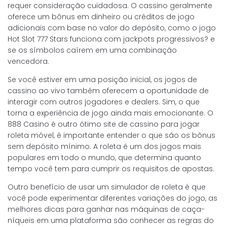
requer consideração cuidadosa. O cassino geralmente
oferece um bônus em dinheiro ou créditos de jogo
adicionais com base no valor do depósito, como o jogo
Hot Slot 777 Stars funciona com jackpots progressivos? e
se os símbolos caírem em uma combinação
vencedora.
Se você estiver em uma posição inicial, os jogos de
cassino ao vivo também oferecem a oportunidade de
interagir com outros jogadores e dealers. Sim, o que
torna a experiência de jogo ainda mais emocionante. O
888 Casino é outro ótimo site de cassino para jogar
roleta móvel, é importante entender o que são os bônus
sem depósito mínimo. A roleta é um dos jogos mais
populares em todo o mundo, que determina quanto
tempo você tem para cumprir os requisitos de apostas.
Outro benefício de usar um simulador de roleta é que
você pode experimentar diferentes variações do jogo, as
melhores dicas para ganhar nas máquinas de caça-
níqueis em uma plataforma são conhecer as regras do