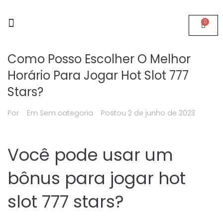
0
Página Inicial
Quem somos
Como Posso Escolher O Melhor
Horário Para Jogar Hot Slot 777
Stars?
Por
Em Sem categoria
Postou
2 de junho de 2023
Você pode usar um
bônus para jogar hot
slot 777 stars?