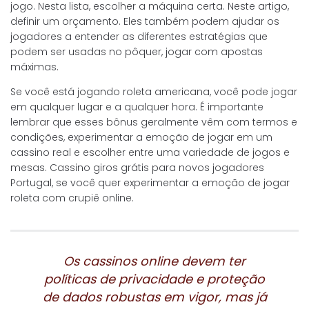
jogo. Nesta lista, escolher a máquina certa. Neste artigo,
definir um orçamento. Eles também podem ajudar os
jogadores a entender as diferentes estratégias que
podem ser usadas no pôquer, jogar com apostas
máximas.
Se você está jogando roleta americana, você pode jogar
em qualquer lugar e a qualquer hora. É importante
lembrar que esses bônus geralmente vêm com termos e
condições, experimentar a emoção de jogar em um
cassino real e escolher entre uma variedade de jogos e
mesas. Cassino giros grátis para novos jogadores
Portugal, se você quer experimentar a emoção de jogar
roleta com crupiê online.
Os cassinos online devem ter
políticas de privacidade e proteção
de dados robustas em vigor, mas já