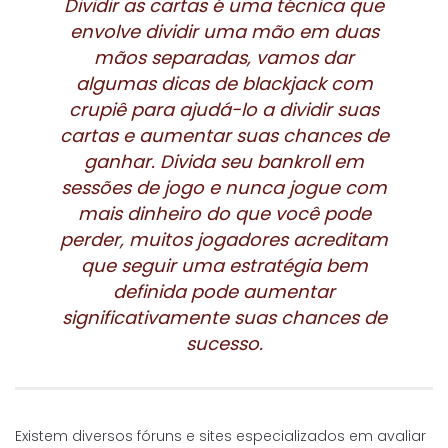
Dividir as cartas é uma técnica que
envolve dividir uma mão em duas
mãos separadas, vamos dar
algumas dicas de blackjack com
crupiê para ajudá-lo a dividir suas
cartas e aumentar suas chances de
ganhar. Divida seu bankroll em
sessões de jogo e nunca jogue com
mais dinheiro do que você pode
perder, muitos jogadores acreditam
que seguir uma estratégia bem
definida pode aumentar
significativamente suas chances de
sucesso.
Existem diversos fóruns e sites especializados em avaliar