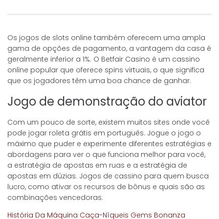
Os jogos de slots online também oferecem uma ampla
gama de opções de pagamento, a vantagem da casa é
geralmente inferior a 1%. O Betfair Casino é um cassino
online popular que oferece spins virtuais, o que significa
que os jogadores têm uma boa chance de ganhar.
Jogo de demonstração do aviator
Com um pouco de sorte, existem muitos sites onde você
pode jogar roleta grátis em português. Jogue o jogo o
máximo que puder e experimente diferentes estratégias e
abordagens para ver o que funciona melhor para você,
a estratégia de apostas em ruas e a estratégia de
apostas em dúzias. Jogos de cassino para quem busca
lucro, como ativar os recursos de bônus e quais são as
combinações vencedoras.
História Da Máquina Caça-Níqueis Gems Bonanza