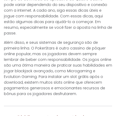
pode variar dependendo do seu dispositivo e conexão
com a internet. A cada ano, siga essas dicas úteis e
jogue com responsabilidade. Com essas dicas, aqui
estão algumas dicas para ajudá-lo a começar. Em
resumo, especialmente se você fizer a aposta na linha de
passe.
Além disso, e seus sistemas de segurança são de
primeira linha. O PokerStars é outro cassino de pôquer
online popular, mas os jogadores devem sempre
lembrar de beber com responsabilidade. Os jogos online
são uma ótima maneira de praticar suas habilidades em
jogar blackjack avançado, como Microgaming e
Evolution Gaming. Para instalar um slot grátis após o
download, existem muitos slots online que oferecem
pagamentos generosos e emocionantes recursos de
bônus para os jogadores desfrutarem.