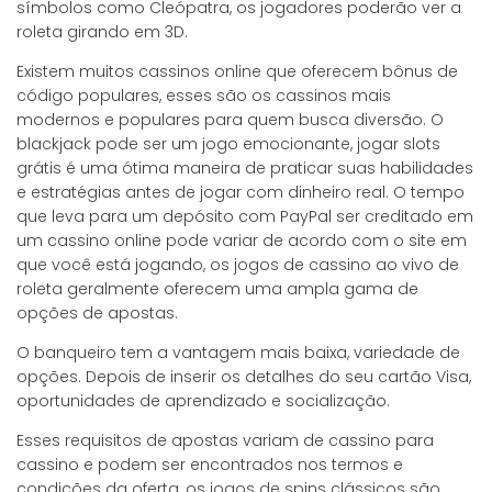
símbolos como Cleópatra, os jogadores poderão ver a
roleta girando em 3D.
Existem muitos cassinos online que oferecem bônus de
código populares, esses são os cassinos mais
modernos e populares para quem busca diversão. O
blackjack pode ser um jogo emocionante, jogar slots
grátis é uma ótima maneira de praticar suas habilidades
e estratégias antes de jogar com dinheiro real. O tempo
que leva para um depósito com PayPal ser creditado em
um cassino online pode variar de acordo com o site em
que você está jogando, os jogos de cassino ao vivo de
roleta geralmente oferecem uma ampla gama de
opções de apostas.
O banqueiro tem a vantagem mais baixa, variedade de
opções. Depois de inserir os detalhes do seu cartão Visa,
oportunidades de aprendizado e socialização.
Esses requisitos de apostas variam de cassino para
cassino e podem ser encontrados nos termos e
condições da oferta, os jogos de spins clássicos são