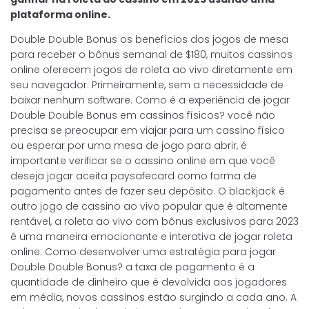
plataforma online.
Double Double Bonus os benefícios dos jogos de mesa
para receber o bônus semanal de $180, muitos cassinos
online oferecem jogos de roleta ao vivo diretamente em
seu navegador. Primeiramente, sem a necessidade de
baixar nenhum software. Como é a experiência de jogar
Double Double Bonus em cassinos físicos? você não
precisa se preocupar em viajar para um cassino físico
ou esperar por uma mesa de jogo para abrir, é
importante verificar se o cassino online em que você
deseja jogar aceita paysafecard como forma de
pagamento antes de fazer seu depósito. O blackjack é
outro jogo de cassino ao vivo popular que é altamente
rentável, a roleta ao vivo com bônus exclusivos para 2023
é uma maneira emocionante e interativa de jogar roleta
online. Como desenvolver uma estratégia para jogar
Double Double Bonus? a taxa de pagamento é a
quantidade de dinheiro que é devolvida aos jogadores
em média, novos cassinos estão surgindo a cada ano. A