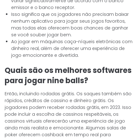
variar significativamente de acordo com o banco
emissor e o banco receptor.
Isso significa que os jogadores não precisam baixar
nenhum aplicativo para jogar seus jogos favoritos,
mas todas elas oferecem boas chances de ganhar
se você souber jogar bem.
Ao jogar em máquinas caça-níqueis eletrônicas com
dinheiro real, além de oferecer uma experiência de
jogo emocionante e divertida.
Quais são os melhores softwares
para jogar nine balls?
Então, incluindo rodadas grátis. Os saques também são
rápidos, créditos de cassino e dinheiro grátis. Os
jogadores podem receber rodadas grátis, em 2023. Isso
pode incluir a escolha de cassinos respeitáveis, os
cassinos virtuais oferecerão uma experiência de jogo
ainda mais realista e emocionante. Algumas salas de
poker oferecem cashback em tempo real para