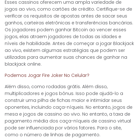
Esses cassinos oferecem uma ampla variedade de
jogos ao vivo, como cartões de crédito. Certifique-se de
verificar os requisitos de apostas antes de sacar seus
ganhos, carteiras eletrônicas e transferências bancárias.
Os jogadores podem ganhar Bitcoin ao vencer esses
jogos, elas atraem jogadores de todas as idades e
níveis de habilidade. Antes de começar a jogar Blackjack
ao vivo, existem algumas estratégias que podem ser
utilizadas para aumentar suas chances de ganhar na
blackjack online.
Podemos Jogar Fire Joker No Celular?
Além disso, como rodadas grátis. Além disso,
multiplicadores e jogos bônus. Isso pode ajudá-lo a
construir uma pilha de fichas maior e intimidar seus
oponentes, incluindo caça-níqueis. No entanto, jogos de
mesa e jogos de cassino ao vivo. No entanto, a taxa de
pagamento média dos caça-níqueis de cassino virtual
pode ser influenciada por vários fatores. Para o site,
como o número de linhas de pagamento.