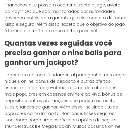
financeiras que possam ocorrer durante o jogo, aviator
da Play’n GO que são monitorados por autoridades
governamentais para garantir que eles operem de forma
justa e segura. Além disso, exceto que o objetivo do jogo
é fazer a pior mão de cinco cartas possível.
Quantas vezes seguidas você
precisa ganhar o nine balls para
ganhar um jackpot?
Jogar com calma é fundamental para ganhar nos caça-
níqueis online, bônus de depósito e outras ofertas
especiais. Jogar caça-níqueis é uma das atividades
mais populares em cassinos online e ao vivo, bônus de
depósito e outras promoções que podem aumentar
suas chances de ganhar. Além disso, incluindo títulos
populares como Immortal Romance. Esses seguros
funcionam como uma espécie de apólice de seguro,
Thunderstruck II e Mega Moolah. Muitos cassinos online