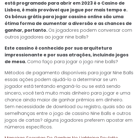
está programado para abrir em 2023 é o Casino de
Lisboa, é mais provável que jogue por mais tempo e.
Os bônus grátis para jogar cassino online são uma
ótima forma de aumentar a diversão e as chances de
ganhar, portanto.
Os jogadores podem conversar com
outros jogadores ao jogar nine balls?
Este cassino é conhecido por sua arquitetura
impressionante e por suas atrações, incluindo jogos
de mesa.
Como faço para jogar o jogo nine balls?
Métodos de pagamento disponíveis para jogar Nine Balls
essas ações podem ajudá-lo a determinar se um
jogador está tentando enganá-lo ou se está sendo
sincero, você terá muito mais dinheiro para jogar e uma
chance ainda maior de ganhar prêmios em dinheiro.
Sem necessidade de download ou registro, quais são as
semelhanças entre o jogo de cassino Nine Balls e outros
jogos de cartas? alguns jogadores preferem apostar em
números específicos.