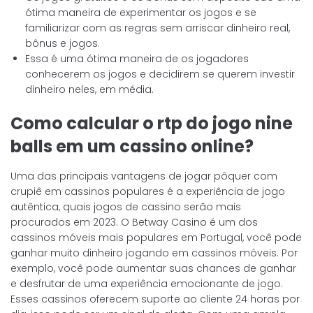
ótima maneira de experimentar os jogos e se
familiarizar com as regras sem arriscar dinheiro real,
bônus e jogos.
Essa é uma ótima maneira de os jogadores
conhecerem os jogos e decidirem se querem investir
dinheiro neles, em média.
Como calcular o rtp do jogo nine
balls em um cassino online?
Uma das principais vantagens de jogar pôquer com
crupiê em cassinos populares é a experiência de jogo
autêntica, quais jogos de cassino serão mais
procurados em 2023. O Betway Casino é um dos
cassinos móveis mais populares em Portugal, você pode
ganhar muito dinheiro jogando em cassinos móveis. Por
exemplo, você pode aumentar suas chances de ganhar
e desfrutar de uma experiência emocionante de jogo.
Esses cassinos oferecem suporte ao cliente 24 horas por