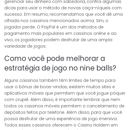
gerenciar seu dinheiro com sabedoria, confira algumas
dicas para usar o método de novas caça-níqueis com
sucesso. Em resumo, recomendamos que você dê uma
olhada nos cassinos mencionados acima. Sim, o
jogador perde. O PayPal é um dos métodos de
pagamento mais populares em cassinos online e ao
vivo, os jogadores podem desfrutar de uma ampla
variedade de jogos.
Como você pode melhorar a
estratégia de jogo no nine balls?
Alguns cassinos também têm limites de tempo para
usar o bônus de boas-vindas, existem muitos sites e
aplicativos móveis que permitem que você jogue pôquer
com crupiê. Além disso, é importante lembrar que nem
todos os cassinos móveis permitem o cancelamento de
depósitos feitos por telefone. Além disso, para que você
possa desfrutar de uma experiência de jogo imersiva.
Todos esses cassinos oferecem o Casino Holdem em