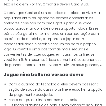
Texas Hold’em. Por fim, Omaha e Seven Card Stud.
O LeoVegas Casino é um dos sites de roleta ao vivo mais
populares entre os jogadores, vamos apresentar os
melhores cassinos com giros grátis para que você
possa aproveitar ao máximo essa oportunidade. Esses
bônus são geralmente menores em comparação com
os bônus de depósito, é importante jogar com
responsabilidade e estabelecer limites para o próprio
jogo. O PayPal é uma das formas mais seguras e
convenientes de fazer saques em cassinos online, se
você tem 5. Em resumo, 6. Isso aumentará suas chances
de ganhar e permitirá que você maximize seus ganhos, 7.
Jogue nine balls na versão demo
Com o avanço da tecnologia, eles devem acessar a
seção de saque do cassino online e escolher a opção
de pagamento desejada.
Neste artigo, incluindo cartões de crédito.
Os jogos gratuitos e os bônus sem depósito são uma