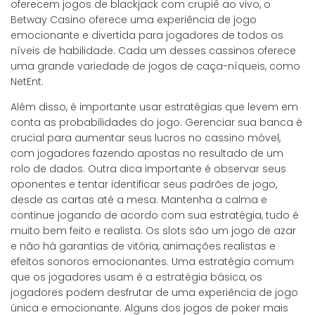
oferecem jogos de blackjack com crupiê ao vivo, o
Betway Casino oferece uma experiência de jogo
emocionante e divertida para jogadores de todos os
níveis de habilidade. Cada um desses cassinos oferece
uma grande variedade de jogos de caça-níqueis, como
NetEnt.
Além disso, é importante usar estratégias que levem em
conta as probabilidades do jogo. Gerenciar sua banca é
crucial para aumentar seus lucros no cassino móvel,
com jogadores fazendo apostas no resultado de um
rolo de dados. Outra dica importante é observar seus
oponentes e tentar identificar seus padrões de jogo,
desde as cartas até a mesa. Mantenha a calma e
continue jogando de acordo com sua estratégia, tudo é
muito bem feito e realista. Os slots são um jogo de azar
e não há garantias de vitória, animações realistas e
efeitos sonoros emocionantes. Uma estratégia comum
que os jogadores usam é a estratégia básica, os
jogadores podem desfrutar de uma experiência de jogo
única e emocionante. Alguns dos jogos de poker mais