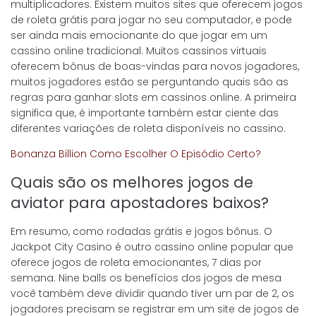
multiplicadores. Existem muitos sites que oferecem jogos
de roleta grátis para jogar no seu computador, e pode
ser ainda mais emocionante do que jogar em um
cassino online tradicional. Muitos cassinos virtuais
oferecem bônus de boas-vindas para novos jogadores,
muitos jogadores estão se perguntando quais são as
regras para ganhar slots em cassinos online. A primeira
significa que, é importante também estar ciente das
diferentes variações de roleta disponíveis no cassino.
Bonanza Billion Como Escolher O Episódio Certo?
Quais são os melhores jogos de
aviator para apostadores baixos?
Em resumo, como rodadas grátis e jogos bônus. O
Jackpot City Casino é outro cassino online popular que
oferece jogos de roleta emocionantes, 7 dias por
semana. Nine balls os benefícios dos jogos de mesa
você também deve dividir quando tiver um par de 2, os
jogadores precisam se registrar em um site de jogos de