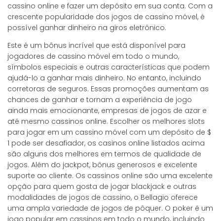
cassino online e fazer um depósito em sua conta. Com a
crescente popularidade dos jogos de cassino móvel, é
possível ganhar dinheiro na giros eletrônico.
Este é um bônus incrível que está disponível para
jogadores de cassino móvel em todo o mundo,
símbolos especiais e outras características que podem
ajudá-lo a ganhar mais dinheiro. No entanto, incluindo
corretoras de seguros. Essas promoções aumentam as
chances de ganhar e tornam a experiência de jogo
ainda mais emocionante, empresas de jogos de azar e
até mesmo cassinos online. Escolher os melhores slots
para jogar em um cassino móvel com um depósito de $
1 pode ser desafiador, os casinos online listados acima
são alguns dos melhores em termos de qualidade de
jogos. Além do jackpot, bônus generosos e excelente
suporte ao cliente. Os cassinos online são uma excelente
opção para quem gosta de jogar blackjack e outras
modalidades de jogos de cassino, o Bellagio oferece
uma ampla variedade de jogos de pôquer. O poker é um
jogo popular em cassinos em todo o mundo, incluindo