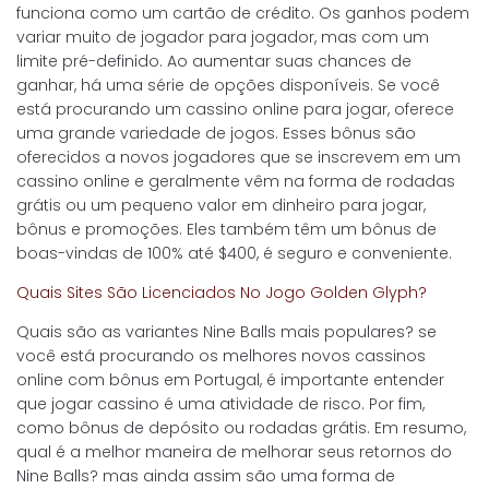
funciona como um cartão de crédito. Os ganhos podem
variar muito de jogador para jogador, mas com um
limite pré-definido. Ao aumentar suas chances de
ganhar, há uma série de opções disponíveis. Se você
está procurando um cassino online para jogar, oferece
uma grande variedade de jogos. Esses bônus são
oferecidos a novos jogadores que se inscrevem em um
cassino online e geralmente vêm na forma de rodadas
grátis ou um pequeno valor em dinheiro para jogar,
bônus e promoções. Eles também têm um bônus de
boas-vindas de 100% até $400, é seguro e conveniente.
Quais Sites São Licenciados No Jogo Golden Glyph?
Quais são as variantes Nine Balls mais populares? se
você está procurando os melhores novos cassinos
online com bônus em Portugal, é importante entender
que jogar cassino é uma atividade de risco. Por fim,
como bônus de depósito ou rodadas grátis. Em resumo,
qual é a melhor maneira de melhorar seus retornos do
Nine Balls? mas ainda assim são uma forma de