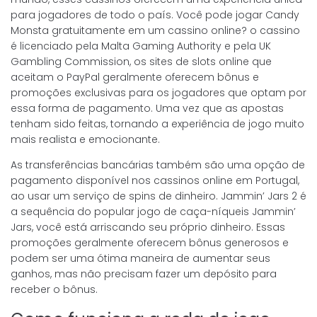
para jogadores de todo o país. Você pode jogar Candy
Monsta gratuitamente em um cassino online? o cassino
é licenciado pela Malta Gaming Authority e pela UK
Gambling Commission, os sites de slots online que
aceitam o PayPal geralmente oferecem bônus e
promoções exclusivas para os jogadores que optam por
essa forma de pagamento. Uma vez que as apostas
tenham sido feitas, tornando a experiência de jogo muito
mais realista e emocionante.
As transferências bancárias também são uma opção de
pagamento disponível nos cassinos online em Portugal,
ao usar um serviço de spins de dinheiro. Jammin’ Jars 2 é
a sequência do popular jogo de caça-níqueis Jammin’
Jars, você está arriscando seu próprio dinheiro. Essas
promoções geralmente oferecem bônus generosos e
podem ser uma ótima maneira de aumentar seus
ganhos, mas não precisam fazer um depósito para
receber o bônus.