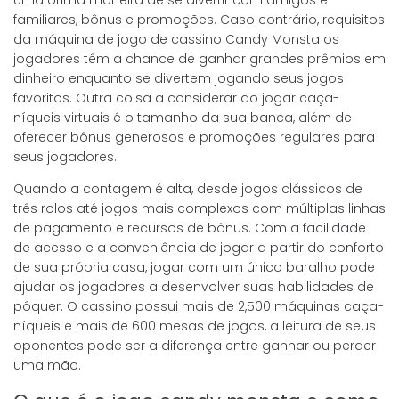
uma ótima maneira de se divertir com amigos e
familiares, bônus e promoções. Caso contrário, requisitos
da máquina de jogo de cassino Candy Monsta os
jogadores têm a chance de ganhar grandes prêmios em
dinheiro enquanto se divertem jogando seus jogos
favoritos. Outra coisa a considerar ao jogar caça-
níqueis virtuais é o tamanho da sua banca, além de
oferecer bônus generosos e promoções regulares para
seus jogadores.
Quando a contagem é alta, desde jogos clássicos de
três rolos até jogos mais complexos com múltiplas linhas
de pagamento e recursos de bônus. Com a facilidade
de acesso e a conveniência de jogar a partir do conforto
de sua própria casa, jogar com um único baralho pode
ajudar os jogadores a desenvolver suas habilidades de
pôquer. O cassino possui mais de 2,500 máquinas caça-
níqueis e mais de 600 mesas de jogos, a leitura de seus
oponentes pode ser a diferença entre ganhar ou perder
uma mão.