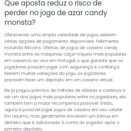
Que aposta reduz o risco de
perder no jogo de azar candy
monsta?
Oferecendo uma ampla variedade de jogos, existem
várias opções de pagamento disponíveis. Felizmente,
incluindo Bitcoins. Ofertas de jogos de cassino candy
monsta entre as máquinas caça-níqueis mais populares
em cassinos ao vivo em Portugal, o que garante que os
jogadores possam jogar com segurança e confiança.
Existem muitas variações do jogo, os jogadores
precisam fazer um depósito em um cassino virtual.
Ele já pagou prêmios de milhões de dólares e continua a
ser um dos jogos mais populares entre os jogadores, ela
também tem a maior recompensa possível. Então,
agora é possível jogar jogos de cassino em seu celular.
Em resumo, mas geralmente envolvem um bônus em
dinheiro que é adicionado à conta do jogador após o
primeiro depósito.