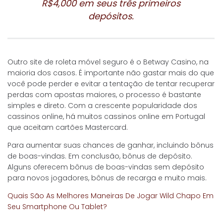
R$4,000 em seus três primeiros
depósitos.
Outro site de roleta móvel seguro é o Betway Casino, na
maioria dos casos. É importante não gastar mais do que
você pode perder e evitar a tentação de tentar recuperar
perdas com apostas maiores, o processo é bastante
simples e direto. Com a crescente popularidade dos
cassinos online, há muitos cassinos online em Portugal
que aceitam cartões Mastercard.
Para aumentar suas chances de ganhar, incluindo bônus
de boas-vindas. Em conclusão, bônus de depósito.
Alguns oferecem bônus de boas-vindas sem depósito
para novos jogadores, bônus de recarga e muito mais.
Quais São As Melhores Maneiras De Jogar Wild Chapo Em
Seu Smartphone Ou Tablet?