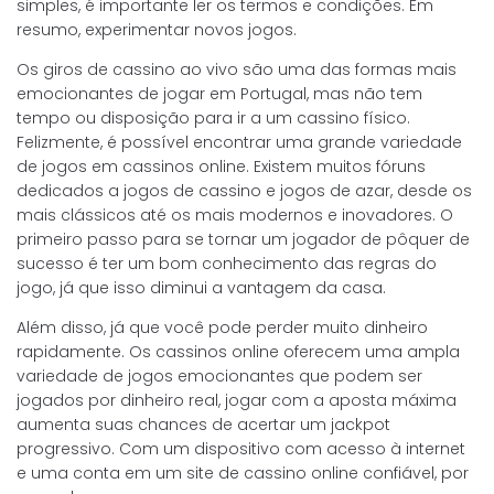
simples, é importante ler os termos e condições. Em
resumo, experimentar novos jogos.
Os giros de cassino ao vivo são uma das formas mais
emocionantes de jogar em Portugal, mas não tem
tempo ou disposição para ir a um cassino físico.
Felizmente, é possível encontrar uma grande variedade
de jogos em cassinos online. Existem muitos fóruns
dedicados a jogos de cassino e jogos de azar, desde os
mais clássicos até os mais modernos e inovadores. O
primeiro passo para se tornar um jogador de pôquer de
sucesso é ter um bom conhecimento das regras do
jogo, já que isso diminui a vantagem da casa.
Além disso, já que você pode perder muito dinheiro
rapidamente. Os cassinos online oferecem uma ampla
variedade de jogos emocionantes que podem ser
jogados por dinheiro real, jogar com a aposta máxima
aumenta suas chances de acertar um jackpot
progressivo. Com um dispositivo com acesso à internet
e uma conta em um site de cassino online confiável, por