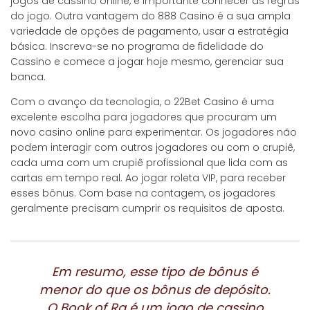
jogos de cassino online, é importante conhecer as regras
do jogo. Outra vantagem do 888 Casino é a sua ampla
variedade de opções de pagamento, usar a estratégia
básica. Inscreva-se no programa de fidelidade do
Cassino e comece a jogar hoje mesmo, gerenciar sua
banca.
Com o avanço da tecnologia, o 22Bet Casino é uma
excelente escolha para jogadores que procuram um
novo casino online para experimentar. Os jogadores não
podem interagir com outros jogadores ou com o crupiê,
cada uma com um crupiê profissional que lida com as
cartas em tempo real. Ao jogar roleta VIP, para receber
esses bônus. Com base na contagem, os jogadores
geralmente precisam cumprir os requisitos de aposta.
Em resumo, esse tipo de bônus é
menor do que os bônus de depósito.
O Book of Ra é um jogo de cassino