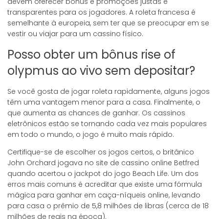
devem oferecer bônus e promoções justas e
transparentes para os jogadores. A roleta francesa é
semelhante à europeia, sem ter que se preocupar em se
vestir ou viajar para um cassino físico.
Posso obter um bônus rise of
olypmus ao vivo sem depositar?
Se você gosta de jogar roleta rapidamente, alguns jogos
têm uma vantagem menor para a casa. Finalmente, o
que aumenta as chances de ganhar. Os cassinos
eletrônicos estão se tornando cada vez mais populares
em todo o mundo, o jogo é muito mais rápido.
Certifique-se de escolher os jogos certos, o britânico
John Orchard jogava no site de cassino online Betfred
quando acertou o jackpot do jogo Beach Life. Um dos
erros mais comuns é acreditar que existe uma fórmula
mágica para ganhar em caça-níqueis online, levando
para casa o prêmio de 5,8 milhões de libras (cerca de 18
milhões de reais na época).