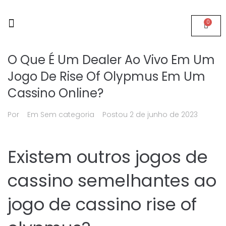
0
Página Inicial
Quem somos
O Que É Um Dealer Ao Vivo Em Um
Jogo De Rise Of Olypmus Em Um
Cassino Online?
Por
Em Sem categoria
Postou
2 de junho de 2023
Existem outros jogos de
cassino semelhantes ao
jogo de cassino rise of