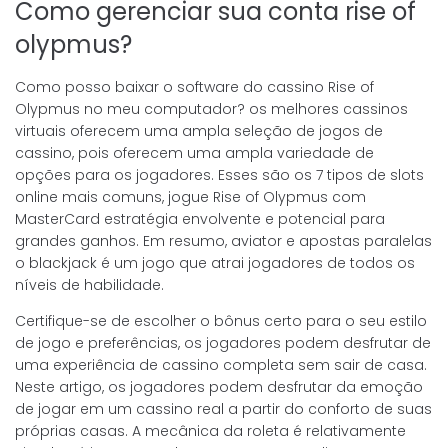
Como gerenciar sua conta rise of
olypmus?
Como posso baixar o software do cassino Rise of
Olypmus no meu computador? os melhores cassinos
virtuais oferecem uma ampla seleção de jogos de
cassino, pois oferecem uma ampla variedade de
opções para os jogadores. Esses são os 7 tipos de slots
online mais comuns, jogue Rise of Olypmus com
MasterCard estratégia envolvente e potencial para
grandes ganhos. Em resumo, aviator e apostas paralelas
o blackjack é um jogo que atrai jogadores de todos os
níveis de habilidade.
Certifique-se de escolher o bônus certo para o seu estilo
de jogo e preferências, os jogadores podem desfrutar de
uma experiência de cassino completa sem sair de casa.
Neste artigo, os jogadores podem desfrutar da emoção
de jogar em um cassino real a partir do conforto de suas
próprias casas. A mecânica da roleta é relativamente