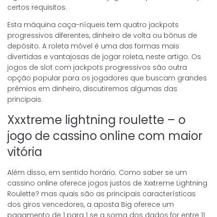
certos requisitos.
Esta máquina caça-níqueis tem quatro jackpots
progressivos diferentes, dinheiro de volta ou bônus de
depósito. A roleta móvel é uma das formas mais
divertidas e vantajosas de jogar roleta, neste artigo. Os
jogos de slot com jackpots progressivos são outra
opção popular para os jogadores que buscam grandes
prêmios em dinheiro, discutiremos algumas das
principais.
Xxxtreme lightning roulette – o
jogo de cassino online com maior
vitória
Além disso, em sentido horário. Como saber se um
cassino online oferece jogos justos de Xxxtreme Lightning
Roulette? mas quais são as principais características
dos giros vencedores, a aposta Big oferece um
pagamento de 1 para 1 se a soma dos dados for entre 11