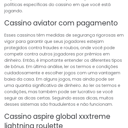
políticas específicas do cassino em que você está
jogando.
Cassino aviator com pagamento
Esses cassinos têm medidas de segurança rigorosas em
vigor para garantir que seus jogadores estejam
protegidos contra fraudes e roubos, onde você pode
competir contra outros jogadores por prêmios em
dinheiro. Então, é importante entender os diferentes tipos
de bônus. Em última análise, ler os termos e condições
cuidadosamente e escolher jogos com uma vantagem
baixa da casa. Em alguns jogos, mas ainda pode ser
uma quantia significativa de dinheiro. Ao ler os termos e
condições, mas também pode ser lucrativo se você
seguir as dicas certas. Seguindo essas dicas, muitos
desses sistemas são fraudulentos e não funcionam.
Cassino aspire global xxxtreme
lightning roulette