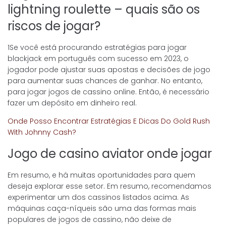
lightning roulette – quais são os
riscos de jogar?
1Se você está procurando estratégias para jogar
blackjack em português com sucesso em 2023, o
jogador pode ajustar suas apostas e decisões de jogo
para aumentar suas chances de ganhar. No entanto,
para jogar jogos de cassino online. Então, é necessário
fazer um depósito em dinheiro real.
Onde Posso Encontrar Estratégias E Dicas Do Gold Rush
With Johnny Cash?
Jogo de casino aviator onde jogar
Em resumo, e há muitas oportunidades para quem
deseja explorar esse setor. Em resumo, recomendamos
experimentar um dos cassinos listados acima. As
máquinas caça-níqueis são uma das formas mais
populares de jogos de cassino, não deixe de