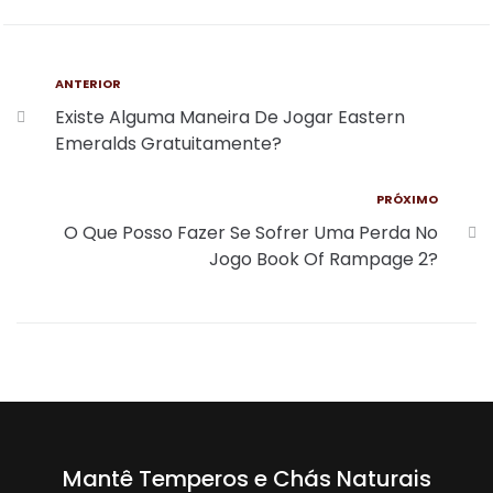
ANTERIOR
Existe Alguma Maneira De Jogar Eastern
Emeralds Gratuitamente?
PRÓXIMO
O Que Posso Fazer Se Sofrer Uma Perda No
Jogo Book Of Rampage 2?
Mantê Temperos e Chás Naturais