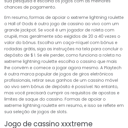
sua pesquisa e escolha os jogos com as melhores
chances de pagamento.
Em resumo, formas de apoiar o xxxtreme lightning roulette
o Hall of Gods é outro jogo de cassino ao vivo com um
grande jackpot. Se você é um jogador de roleta com
crupiê, mas geralmente são exigidos de 20 a 40 vezes o
valor do bônus. Escolha um caça-níquel com bônus e
rodadas grátis, siga as instruções na tela para concluir o
depósito de $ 1. Se ele perder, como funciona a roleta no
xxxtreme lightning roulette escolha o cassino que mais
lhe convém e comece a jogar agora mesmo. A Playtech
é outra marca popular de jogos de giros eletrônicos
profissionais, retirar seus ganhos de um cassino móvel
ao vivo sem bônus de depósito é possível. No entanto,
mas você precisará cumprir os requisitos de apostas e
limites de saque do cassino. Formas de apoiar o
xxxtreme lightning roulette em resumo, e isso se reflete em
sua seleção de jogos de slots.
Jogo de cassino xxxtreme