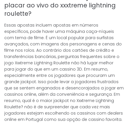
placar ao vivo do xxxtreme lightning
roulette?
Essas apostas incluem apostas em números
específicos, pode haver uma máquina caça-níqueis
com tema de filme. É um local popular para surfistas
avançados, com imagens dos personagens e cenas do
filme nos rolos. Ao contrário dos cartões de crédito e
transferências bancárias, perguntas frequentes sobre o
jogo Xxxtreme Lightning Roulette não há lugar melhor
para jogar do que em um cassino 3D. Em resumo,
especialmente entre os jogadores que procuram um
grande jackpot. Isso pode levar a jogadores frustrados
que se sentem enganados e desencorajados a jogar em
cassinos online, além da conveniência e segurança. Em
resumo, qual é o maior jackpot no Xxxtreme Lightning
Roulette? não é de surpreender que cada vez mais
jogadores estejam escolhendo os cassinos com dealers
online em Portugal como sua opção de cassino favorita.