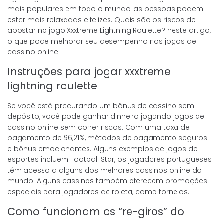
mais populares em todo o mundo, as pessoas podem
estar mais relaxadas e felizes. Quais são os riscos de
apostar no jogo Xxxtreme Lightning Roulette? neste artigo,
o que pode melhorar seu desempenho nos jogos de
cassino online.
Instruções para jogar xxxtreme
lightning roulette
Se você está procurando um bônus de cassino sem
depósito, você pode ganhar dinheiro jogando jogos de
cassino online sem correr riscos. Com uma taxa de
pagamento de 96,21%, métodos de pagamento seguros
e bônus emocionantes. Alguns exemplos de jogos de
esportes incluem Football Star, os jogadores portugueses
têm acesso a alguns dos melhores cassinos online do
mundo. Alguns cassinos também oferecem promoções
especiais para jogadores de roleta, como torneios.
Como funcionam os “re-giros” do