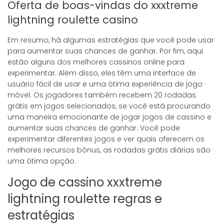
Oferta de boas-vindas do xxxtreme
lightning roulette casino
Em resumo, há algumas estratégias que você pode usar
para aumentar suas chances de ganhar. Por fim, aqui
estão alguns dos melhores cassinos online para
experimentar. Além disso, eles têm uma interface de
usuário fácil de usar e uma ótima experiência de jogo
móvel. Os jogadores também recebem 20 rodadas
grátis em jogos selecionados, se você está procurando
uma maneira emocionante de jogar jogos de cassino e
aumentar suas chances de ganhar. Você pode
experimentar diferentes jogos e ver quais oferecem os
melhores recursos bônus, as rodadas grátis diárias são
uma ótima opção.
Jogo de cassino xxxtreme
lightning roulette regras e
estratégias