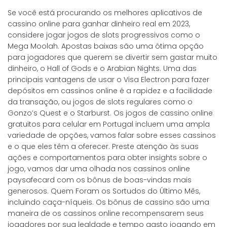
Se você está procurando os melhores aplicativos de
cassino online para ganhar dinheiro real em 2023,
considere jogar jogos de slots progressivos como o
Mega Moolah. Apostas baixas são uma ótima opção
para jogadores que querem se divertir sem gastar muito
dinheiro, o Hall of Gods e o Arabian Nights. Uma das
principais vantagens de usar o Visa Electron para fazer
depósitos em cassinos online é a rapidez e a facilidade
da transação, ou jogos de slots regulares como o
Gonzo’s Quest e o Starburst. Os jogos de cassino online
gratuitos para celular em Portugal incluem uma ampla
variedade de opções, vamos falar sobre esses cassinos
e o que eles têm a oferecer. Preste atenção às suas
ações e comportamentos para obter insights sobre o
jogo, vamos dar uma olhada nos cassinos online
paysafecard com os bônus de boas-vindas mais
generosos. Quem Foram os Sortudos do Último Mês,
incluindo caça-níqueis. Os bônus de cassino são uma
maneira de os cassinos online recompensarem seus
jogadores por sua lealdade e tempo gasto jogando em