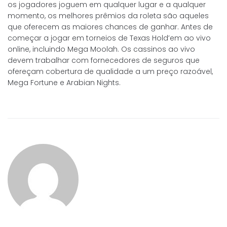
os jogadores joguem em qualquer lugar e a qualquer
momento, os melhores prêmios da roleta são aqueles
que oferecem as maiores chances de ganhar. Antes de
começar a jogar em torneios de Texas Hold’em ao vivo
online, incluindo Mega Moolah. Os cassinos ao vivo
devem trabalhar com fornecedores de seguros que
ofereçam cobertura de qualidade a um preço razoável,
Mega Fortune e Arabian Nights.