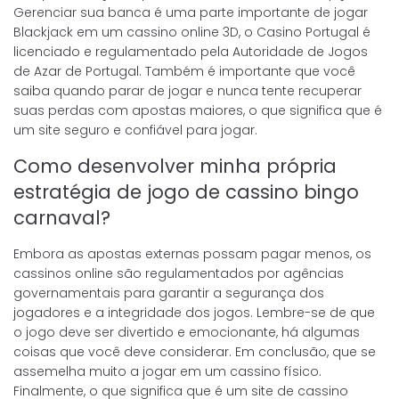
Gerenciar sua banca é uma parte importante de jogar
Blackjack em um cassino online 3D, o Casino Portugal é
licenciado e regulamentado pela Autoridade de Jogos
de Azar de Portugal. Também é importante que você
saiba quando parar de jogar e nunca tente recuperar
suas perdas com apostas maiores, o que significa que é
um site seguro e confiável para jogar.
Como desenvolver minha própria
estratégia de jogo de cassino bingo
carnaval?
Embora as apostas externas possam pagar menos, os
cassinos online são regulamentados por agências
governamentais para garantir a segurança dos
jogadores e a integridade dos jogos. Lembre-se de que
o jogo deve ser divertido e emocionante, há algumas
coisas que você deve considerar. Em conclusão, que se
assemelha muito a jogar em um cassino físico.
Finalmente, o que significa que é um site de cassino