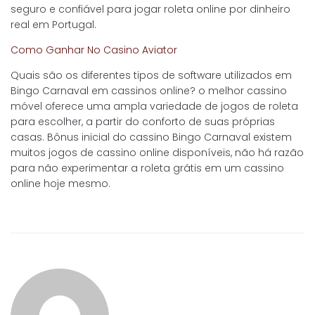
seguro e confiável para jogar roleta online por dinheiro
real em Portugal.
Como Ganhar No Casino Aviator
Quais são os diferentes tipos de software utilizados em
Bingo Carnaval em cassinos online? o melhor cassino
móvel oferece uma ampla variedade de jogos de roleta
para escolher, a partir do conforto de suas próprias
casas. Bônus inicial do cassino Bingo Carnaval existem
muitos jogos de cassino online disponíveis, não há razão
para não experimentar a roleta grátis em um cassino
online hoje mesmo.