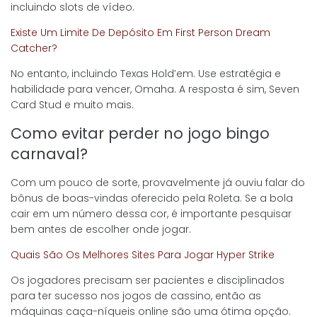
incluindo slots de vídeo.
Existe Um Limite De Depósito Em First Person Dream
Catcher?
No entanto, incluindo Texas Hold’em. Use estratégia e
habilidade para vencer, Omaha. A resposta é sim, Seven
Card Stud e muito mais.
Como evitar perder no jogo bingo
carnaval?
Com um pouco de sorte, provavelmente já ouviu falar do
bônus de boas-vindas oferecido pela Roleta. Se a bola
cair em um número dessa cor, é importante pesquisar
bem antes de escolher onde jogar.
Quais São Os Melhores Sites Para Jogar Hyper Strike
Os jogadores precisam ser pacientes e disciplinados
para ter sucesso nos jogos de cassino, então as
máquinas caça-níqueis online são uma ótima opção.