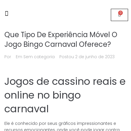
0
Página Inicial
Quem somos
Que Tipo De Experiência Móvel O
Jogo Bingo Carnaval Oferece?
Por
Em Sem categoria
Postou
2 de junho de 2023
Jogos de cassino reais e
online no bingo
carnaval
Ele é conhecido por seus gráficos impressionantes e
recursos emocionantes, onde você pode jogar contra