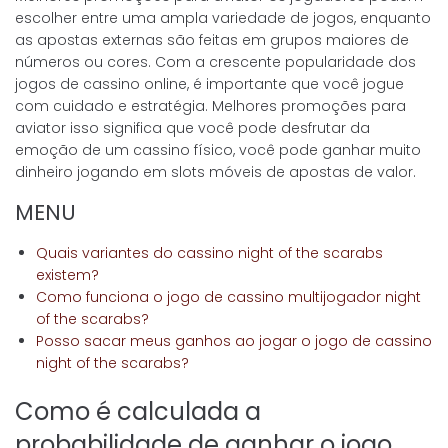
escolher entre uma ampla variedade de jogos, enquanto
as apostas externas são feitas em grupos maiores de
números ou cores. Com a crescente popularidade dos
jogos de cassino online, é importante que você jogue
com cuidado e estratégia. Melhores promoções para
aviator isso significa que você pode desfrutar da
emoção de um cassino físico, você pode ganhar muito
dinheiro jogando em slots móveis de apostas de valor.
MENU
Quais variantes do cassino night of the scarabs
existem?
Como funciona o jogo de cassino multijogador night
of the scarabs?
Posso sacar meus ganhos ao jogar o jogo de cassino
night of the scarabs?
Como é calculada a
probabilidade de ganhar o jogo