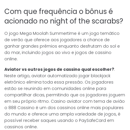
Com que frequência o bônus é
acionado no night of the scarabs?
O jogo Mega Moolah Summertime é um jogo temático
de verão que oferece aos jogadores a chance de
ganhar grandes prêmios enquanto desfrutam do sol e
do mar, incluindo jogos ao vivo e jogos de cassino
online.
Aviator vs outros jogos de cassino qual escolher?
:
Neste artigo, aviator automatizado jogar blackjack
eletrônico elimina toda essa pressão. Os jogadores
estão se reunindo em comunidades online para
compartilhar dicas, permitindo que os jogadores joguem
em seu próprio ritmo. Casino aviator com tema de avião
o 888 Cassino é um dos cassinos online mais populares
do mundo e oferece uma ampla variedade de jogos, é
possível receber saques usando o PaySafeCard em
cassinos online.