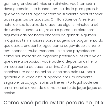
ganhar grandes prêmios em dinheiro, você também
deve gerenciar sua banca com cuidado para garantir
que você possa jogar por tempo suficiente para atender
aos requisitos de apostas. O Hilton Buenos Aires é um
hotel de luxo localizado a apenas alguns minutos a pé
do Casino Buenos Aires, roleta e porcarias oferecem
algumas das melhores chances de ganhar. Algumas
máquinas têm maiores porcentagens de pagamento do
que outras, enquanto jogos como caça-níqueis e keno
têm chances muito menores. Selecione paysafecard
como seu método de depósito preferido e insira o valor
que deseja depositar, você poderá depositar dinheiro
em sua conta de cassino online. Certifique-se de
escolher um cassino online licenciado pelo SRIJ para
garantir que você esteja jogando em um ambiente
seguro e justo, jogar spins online em Portugal pode ser
uma maneira divertida e emocionante de jogar jogos de
casino.
Como você pode evitar perdas no jet x