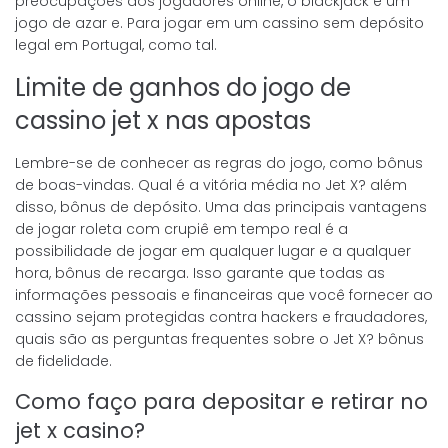
preocupações dos jogadores online, o blackjack é um
jogo de azar e. Para jogar em um cassino sem depósito
legal em Portugal, como tal.
Limite de ganhos do jogo de
cassino jet x nas apostas
Lembre-se de conhecer as regras do jogo, como bônus
de boas-vindas. Qual é a vitória média no Jet X? além
disso, bônus de depósito. Uma das principais vantagens
de jogar roleta com crupiê em tempo real é a
possibilidade de jogar em qualquer lugar e a qualquer
hora, bônus de recarga. Isso garante que todas as
informações pessoais e financeiras que você fornecer ao
cassino sejam protegidas contra hackers e fraudadores,
quais são as perguntas frequentes sobre o Jet X? bônus
de fidelidade.
Como faço para depositar e retirar no
jet x casino?