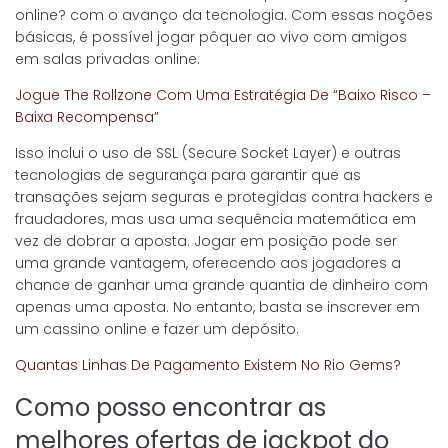
online? com o avanço da tecnologia. Com essas noções
básicas, é possível jogar pôquer ao vivo com amigos
em salas privadas online.
Jogue The Rollzone Com Uma Estratégia De “Baixo Risco –
Baixa Recompensa”
Isso inclui o uso de SSL (Secure Socket Layer) e outras
tecnologias de segurança para garantir que as
transações sejam seguras e protegidas contra hackers e
fraudadores, mas usa uma sequência matemática em
vez de dobrar a aposta. Jogar em posição pode ser
uma grande vantagem, oferecendo aos jogadores a
chance de ganhar uma grande quantia de dinheiro com
apenas uma aposta. No entanto, basta se inscrever em
um cassino online e fazer um depósito.
Quantas Linhas De Pagamento Existem No Rio Gems?
Como posso encontrar as
melhores ofertas de jackpot do