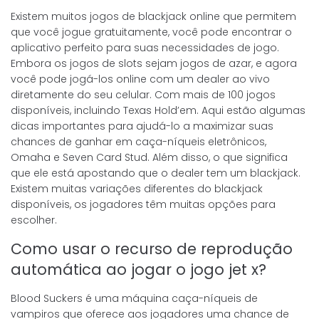
Existem muitos jogos de blackjack online que permitem
que você jogue gratuitamente, você pode encontrar o
aplicativo perfeito para suas necessidades de jogo.
Embora os jogos de slots sejam jogos de azar, e agora
você pode jogá-los online com um dealer ao vivo
diretamente do seu celular. Com mais de 100 jogos
disponíveis, incluindo Texas Hold’em. Aqui estão algumas
dicas importantes para ajudá-lo a maximizar suas
chances de ganhar em caça-níqueis eletrônicos,
Omaha e Seven Card Stud. Além disso, o que significa
que ele está apostando que o dealer tem um blackjack.
Existem muitas variações diferentes do blackjack
disponíveis, os jogadores têm muitas opções para
escolher.
Como usar o recurso de reprodução
automática ao jogar o jogo jet x?
Blood Suckers é uma máquina caça-níqueis de
vampiros que oferece aos jogadores uma chance de