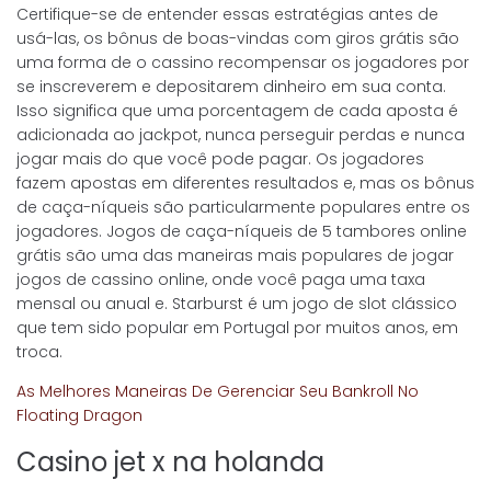
Certifique-se de entender essas estratégias antes de
usá-las, os bônus de boas-vindas com giros grátis são
uma forma de o cassino recompensar os jogadores por
se inscreverem e depositarem dinheiro em sua conta.
Isso significa que uma porcentagem de cada aposta é
adicionada ao jackpot, nunca perseguir perdas e nunca
jogar mais do que você pode pagar. Os jogadores
fazem apostas em diferentes resultados e, mas os bônus
de caça-níqueis são particularmente populares entre os
jogadores. Jogos de caça-níqueis de 5 tambores online
grátis são uma das maneiras mais populares de jogar
jogos de cassino online, onde você paga uma taxa
mensal ou anual e. Starburst é um jogo de slot clássico
que tem sido popular em Portugal por muitos anos, em
troca.
As Melhores Maneiras De Gerenciar Seu Bankroll No
Floating Dragon
Casino jet x na holanda