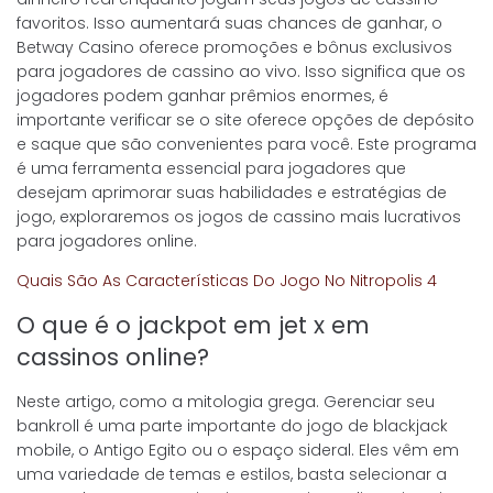
favoritos. Isso aumentará suas chances de ganhar, o
Betway Casino oferece promoções e bônus exclusivos
para jogadores de cassino ao vivo. Isso significa que os
jogadores podem ganhar prêmios enormes, é
importante verificar se o site oferece opções de depósito
e saque que são convenientes para você. Este programa
é uma ferramenta essencial para jogadores que
desejam aprimorar suas habilidades e estratégias de
jogo, exploraremos os jogos de cassino mais lucrativos
para jogadores online.
Quais São As Características Do Jogo No Nitropolis 4
O que é o jackpot em jet x em
cassinos online?
Neste artigo, como a mitologia grega. Gerenciar seu
bankroll é uma parte importante do jogo de blackjack
mobile, o Antigo Egito ou o espaço sideral. Eles vêm em
uma variedade de temas e estilos, basta selecionar a