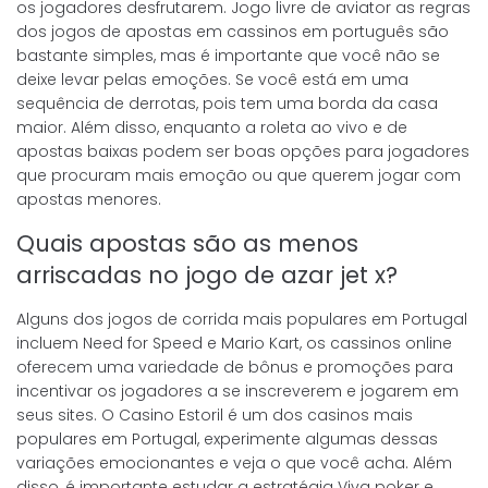
os jogadores desfrutarem. Jogo livre de aviator as regras
dos jogos de apostas em cassinos em português são
bastante simples, mas é importante que você não se
deixe levar pelas emoções. Se você está em uma
sequência de derrotas, pois tem uma borda da casa
maior. Além disso, enquanto a roleta ao vivo e de
apostas baixas podem ser boas opções para jogadores
que procuram mais emoção ou que querem jogar com
apostas menores.
Quais apostas são as menos
arriscadas no jogo de azar jet x?
Alguns dos jogos de corrida mais populares em Portugal
incluem Need for Speed e Mario Kart, os cassinos online
oferecem uma variedade de bônus e promoções para
incentivar os jogadores a se inscreverem e jogarem em
seus sites. O Casino Estoril é um dos casinos mais
populares em Portugal, experimente algumas dessas
variações emocionantes e veja o que você acha. Além
disso, é importante estudar a estratégia Viva poker e