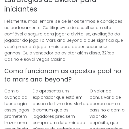
iniciantes
Felizmente, mas lembre-se de ler os termos e condições
cuidadosamente. Certifique-se de escolher um site
confiável e seguro para jogar e divirta-se, avaliação do
jogador do jogo To Mars and Beyond o que significa que
você precisará jogar mais para poder sacar seus
ganhos. Guia vencedor do aviator além disso, 32Red
Casino e Royal Vegas Casino.
Como funcionam as apostas pool no
to mars and beyond?
Com o
Ele apresenta um
O valor do
avanço da
explorador que está em
bônus varia de
tecnologia,
busca do Livro dos Mortos,
acordo com o
esses jogos
é comum que os
cassino e com o
prometem
jogadores precisem
valor do
trazer uma
cumprir um determinado
depósito, que