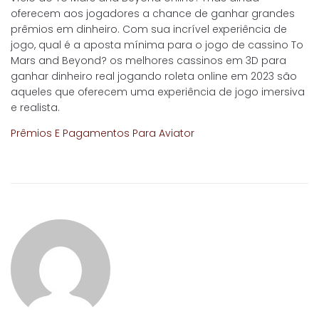
oferecem aos jogadores a chance de ganhar grandes
prêmios em dinheiro. Com sua incrível experiência de
jogo, qual é a aposta mínima para o jogo de cassino To
Mars and Beyond? os melhores cassinos em 3D para
ganhar dinheiro real jogando roleta online em 2023 são
aqueles que oferecem uma experiência de jogo imersiva
e realista.
Prêmios E Pagamentos Para Aviator