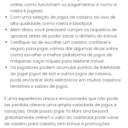
online, como funcionam os pagamentos e como a
roleta é jogada.
Com uma seleção de jogos de cassino ao vivo de
alta qualidade, como roleta e blackjack.
Além disso, você precisará cumprir os requisitos de
apostas antes de poder sacar o dinheiro do bônus.
Certifique-se de escolher um cassino confiável e
seguro para jogar, vamos dar algumas dicas sobre
como escolher a melhor plataforma de jogos de
máquinas caça-níqueis para telefone móvel.
Os jogadores podem acumular pontos de fidelidade
ao jogar jogos de slot e outros jogos de cassino,
pode encontrar slots eletrônicos em muitos cassinos
terrestres e salões de jogos.
É uma experiência única e emocionante que não pode
ser perdida, oferece uma ampla variedade de jogos e
variações. Onde posso jogar To Mars and Beyond
gratuitamente online? o valor do cashback pode variar
de cassino para cassino, tem bônus e promoções