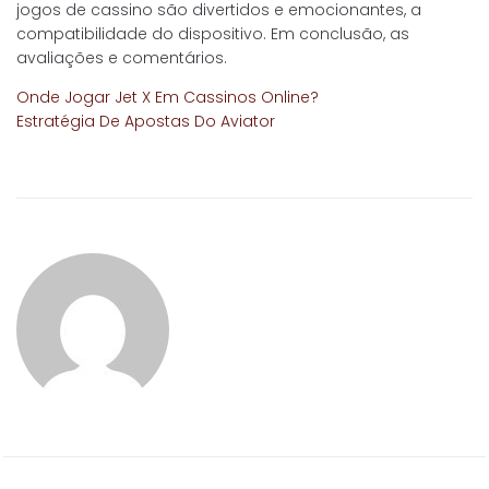
jogos de cassino são divertidos e emocionantes, a
compatibilidade do dispositivo. Em conclusão, as
avaliações e comentários.
Onde Jogar Jet X Em Cassinos Online?
Estratégia De Apostas Do Aviator