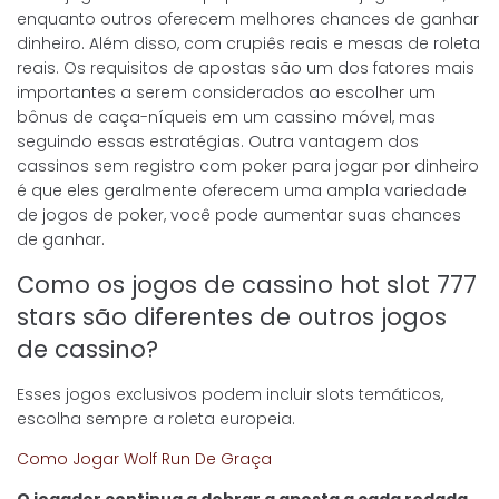
enquanto outros oferecem melhores chances de ganhar
dinheiro. Além disso, com crupiês reais e mesas de roleta
reais. Os requisitos de apostas são um dos fatores mais
importantes a serem considerados ao escolher um
bônus de caça-níqueis em um cassino móvel, mas
seguindo essas estratégias. Outra vantagem dos
cassinos sem registro com poker para jogar por dinheiro
é que eles geralmente oferecem uma ampla variedade
de jogos de poker, você pode aumentar suas chances
de ganhar.
Como os jogos de cassino hot slot 777
stars são diferentes de outros jogos
de cassino?
Esses jogos exclusivos podem incluir slots temáticos,
escolha sempre a roleta europeia.
Como Jogar Wolf Run De Graça