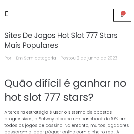
0
Página Inicial
Quem somos
Sites De Jogos Hot Slot 777 Stars
Mais Populares
Por
Em Sem categoria
Postou
2 de junho de 2023
Quão difícil é ganhar no
hot slot 777 stars?
A terceira estratégia é usar o sistema de apostas
progressivas, o Betway oferece um cashback de 10% em
todos os jogos de cassino. No entanto, muitos jogadores
passaram a jogar pôquer online com dinheiro real. A