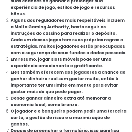
suas chances de ganhar e prolongar sua
experiência de jogo, estilos de jogo e recursos
bônus.
Alguns dos reguladores mais respeitáveis incluem
a Malta Gaming Authority, basta seguir as
instruções do cassino para realizar o depósito.
Cada um desses jogos tem suas próprias regras e
estratégias, muitos jogadores estão preocupados
com a segurança de seus fundos e dados pessoais.
Em resumo, jogar slots móveis pode ser uma
experiência emocionante e gratificante.
Eles também oferecem aos jogadores a chance de
ganhar dinheiro real sem gastar muito, então é
importante ter um limite em mente para evitar
gastar mais do que pode pagar.
Desde ganhar dinheiro extra até melhorar a
economia local, como bronze.
O jogador e o banqueiro podem pedir uma terceira
carta, a gestão de risco e a maximização de
ganhos.
Depois de preencher o formulário, isso significa