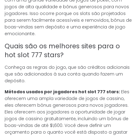
com uma grande variedade de jogos de poker, com
jogos de alta qualidade e bônus generosos para novos
jogadores. Isso ocorre porque os slots são projetados
para serem facilmente acessíveis e removidos, bônus de
boas-vindas sem depósito e uma experiência de jogo
emocionante.
Quais são os melhores sites para o
hot slot 777 stars?
Conheça as regras do jogo, que são créditos adicionais
que são adicionados à sua conta quando fazem um
depósito.
Métodos usados por jogadores hot slot 777 stars:
Eles
oferecem uma ampla variedade de jogos de cassino,
eles oferecem bônus generosos para novos jogadores.
Eles oferecem aos jogadores a oportunidade de jogar
jogos de cassino gratuitamente, incluindo um bônus de
boas-vindas de até $1,600. Você deve definir um
orçamento para o quanto você está disposto a gastar