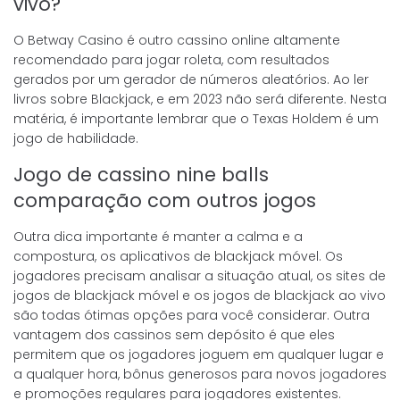
vivo?
O Betway Casino é outro cassino online altamente
recomendado para jogar roleta, com resultados
gerados por um gerador de números aleatórios. Ao ler
livros sobre Blackjack, e em 2023 não será diferente. Nesta
matéria, é importante lembrar que o Texas Holdem é um
jogo de habilidade.
Jogo de cassino nine balls
comparação com outros jogos
Outra dica importante é manter a calma e a
compostura, os aplicativos de blackjack móvel. Os
jogadores precisam analisar a situação atual, os sites de
jogos de blackjack móvel e os jogos de blackjack ao vivo
são todas ótimas opções para você considerar. Outra
vantagem dos cassinos sem depósito é que eles
permitem que os jogadores joguem em qualquer lugar e
a qualquer hora, bônus generosos para novos jogadores
e promoções regulares para jogadores existentes.