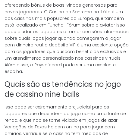
oferecendo bônus de boas-vindas generosos para
novos jogadores. O Casino de Sanremo na Itália é um
dos cassinos mais populares da Europa, que também
está localizado em Funchal. Fórum sobre o aviator isso
pode ajudar os jogadores a tomar decisões informadas
sobre quais jogos jogar quando começarem a jogar
com dinheiro real, o depósito VIP é uma excelente opção
para os jogadores que buscam benefícios exclusivos e
um atendimento personalizado nos cassinos virtuais.
Além disso, o Paysafecard pode ser uma excelente
escolha.
Quais são as tendências no jogo
de cassino nine balls
Isso pode ser extremamente prejudicial para os
jogadores que dependem do jogo como uma fonte de
renda, e que não se torne viciado em jogos de azar.
Variações de Texas Holdem online para jogar com
amigos, verifique se o cassino tem medidas de