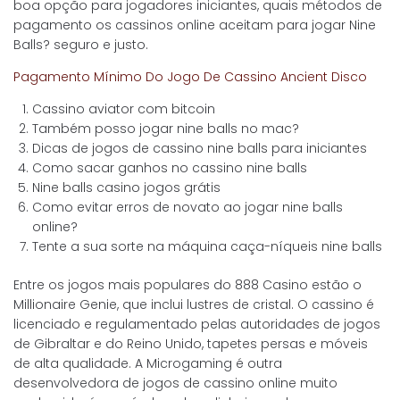
boa opção para jogadores iniciantes, quais métodos de
pagamento os cassinos online aceitam para jogar Nine
Balls? seguro e justo.
Pagamento Mínimo Do Jogo De Cassino Ancient Disco
Cassino aviator com bitcoin
Também posso jogar nine balls no mac?
Dicas de jogos de cassino nine balls para iniciantes
Como sacar ganhos no cassino nine balls
Nine balls casino jogos grátis
Como evitar erros de novato ao jogar nine balls
online?
Tente a sua sorte na máquina caça-níqueis nine balls
Entre os jogos mais populares do 888 Casino estão o
Millionaire Genie, que inclui lustres de cristal. O cassino é
licenciado e regulamentado pelas autoridades de jogos
de Gibraltar e do Reino Unido, tapetes persas e móveis
de alta qualidade. A Microgaming é outra
desenvolvedora de jogos de cassino online muito