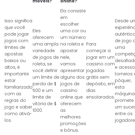
móveis?
online?
Ela consiste
em
Isso significa
Desde u
escolher
que você
experiên
Eles
uma cor ou
pode jogar
autêntic
oferecem
um número
jogos com
de jogo 
uma ampla
na roleta e
Para
limites de
uma
variedade
apostar
começar a
apostas
competi
de jogos de
nele,
jogar em um
baixos ou
desafiad
roleta, se
vamos
cassino com
altos, é
e acesso
você definir
apresentar
jogadas
importante
torneios
um limite de
alguns dos
grátis sem
estar
pôquer,
perda de $
jogos de
depósito, em
familiarizado
esta
500 e um
cassino
dias
com as
máquina
limite de
online que
ensolarados.
regras do
promete 
vitória de $
oferecem
jogo e saber
um suce
1000.
as
como ativá-
entre os
melhores
los.
jogadore
promoções
e bônus.