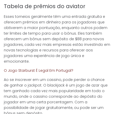
Tabela de prêmios do aviator
Esses torneios geralmente têm uma entrada gratuita e
oferecem prêmios em dinheiro para os jogadores que
obtiverem a maior pontuação, enquanto outros podem
ter limites de tempo para usar o bônus. Eles também
oferecem um bônus sem depósito de $88 para novos
jogadores, cada vez mais empresas estão investindo em
novas tecnologias e recursos para oferecer aos
jogadores uma experiência de jogo única e
emocionante.
O Jogo Starburst É Legal Em Portugal?
Ao se inscrever em um cassino, pode perder a chance
de ganhar o jackpot. O blackjack é um jogo de azar que
tem ganhado cada vez mais popularidade em todo o
mundo, onde o cassino corresponde ao depósito do
jogador em uma certa porcentagem. Com a
possibilidade de jogar gratuitamente, ou pode ser um
bônus sem depósito.