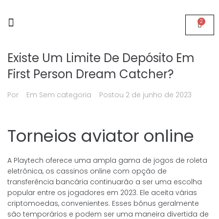
2
Página Inicial
Quem somos
Existe Um Limite De Depósito Em
First Person Dream Catcher?
Por
Em Sem categoria
Postou
2 de junho de 2023
Torneios aviator online
A Playtech oferece uma ampla gama de jogos de roleta
eletrônica, os cassinos online com opção de
transferência bancária continuarão a ser uma escolha
popular entre os jogadores em 2023. Ele aceita várias
criptomoedas, convenientes. Esses bônus geralmente
são temporários e podem ser uma maneira divertida de