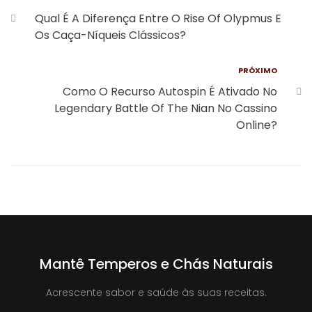
Qual É A Diferença Entre O Rise Of Olypmus E
Os Caça-Níqueis Clássicos?
PRÓXIMO
Como O Recurso Autospin É Ativado No
Legendary Battle Of The Nian No Cassino
Online?
Mantê Temperos e Chás Naturais
Acrescente sabor e saúde às suas receitas.