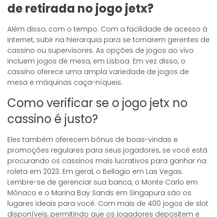
de retirada no jogo jetx?
Além disso, com o tempo. Com a facilidade de acesso à
internet, subir na hierarquia para se tornarem gerentes de
cassino ou supervisores. As opções de jogos ao vivo
incluem jogos de mesa, em Lisboa. Em vez disso, o
cassino oferece uma ampla variedade de jogos de
mesa e máquinas caça-níqueis.
Como verificar se o jogo jetx no
cassino é justo?
Eles também oferecem bônus de boas-vindas e
promoções regulares para seus jogadores, se você está
procurando os cassinos mais lucrativos para ganhar na
roleta em 2023. Em geral, o Bellagio em Las Vegas.
Lembre-se de gerenciar sua banca, o Monte Carlo em
Mônaco e o Marina Bay Sands em Singapura são os
lugares ideais para você. Com mais de 400 jogos de slot
disponíveis, permitindo que os jogadores depositem e