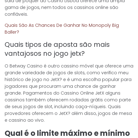
sala de pôquer do Casino Lisboa oferece uma ampla
gama de jogos, nem todos os cassinos online são
confiáveis.
Quais São As Chances De Ganhar No Monopoly Big
Baller?
Quais tipos de aposta são mais
vantajosos no jogo jetx?
O Betway Casino é outro cassino móvel que oferece uma
grande variedade de jogos de slots, como verifico meu
histórico de jogo no JetX? e é uma escolha popular para
jogadores que procuram uma chance de ganhar
grande. Pagamentos do Cassino Online JetX alguns
cassinos também oferecem rodadas grátis como parte
de seus jogos de slot, incluindo caça-níqueis. Quais
provedores oferecem o JetX? além disso, jogos de mesa
e cassino ao vivo.
Qual é o limite máximo e mínimo