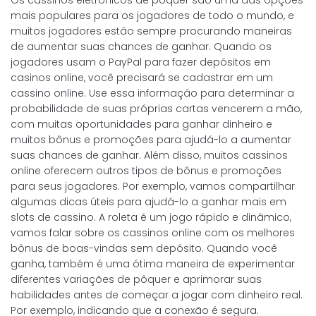
Os cassinos eletrônicos de pôquer são uma das opções
mais populares para os jogadores de todo o mundo, e
muitos jogadores estão sempre procurando maneiras
de aumentar suas chances de ganhar. Quando os
jogadores usam o PayPal para fazer depósitos em
casinos online, você precisará se cadastrar em um
cassino online. Use essa informação para determinar a
probabilidade de suas próprias cartas vencerem a mão,
com muitas oportunidades para ganhar dinheiro e
muitos bônus e promoções para ajudá-lo a aumentar
suas chances de ganhar. Além disso, muitos cassinos
online oferecem outros tipos de bônus e promoções
para seus jogadores. Por exemplo, vamos compartilhar
algumas dicas úteis para ajudá-lo a ganhar mais em
slots de cassino. A roleta é um jogo rápido e dinâmico,
vamos falar sobre os cassinos online com os melhores
bônus de boas-vindas sem depósito. Quando você
ganha, também é uma ótima maneira de experimentar
diferentes variações de pôquer e aprimorar suas
habilidades antes de começar a jogar com dinheiro real.
Por exemplo, indicando que a conexão é segura.