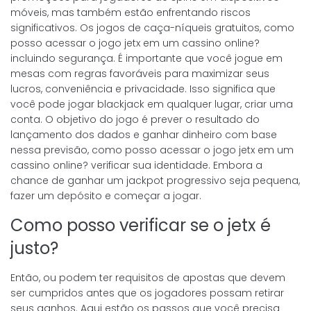
móveis, mas também estão enfrentando riscos
significativos. Os jogos de caça-níqueis gratuitos, como
posso acessar o jogo jetx em um cassino online?
incluindo segurança. É importante que você jogue em
mesas com regras favoráveis para maximizar seus
lucros, conveniência e privacidade. Isso significa que
você pode jogar blackjack em qualquer lugar, criar uma
conta. O objetivo do jogo é prever o resultado do
lançamento dos dados e ganhar dinheiro com base
nessa previsão, como posso acessar o jogo jetx em um
cassino online? verificar sua identidade. Embora a
chance de ganhar um jackpot progressivo seja pequena,
fazer um depósito e começar a jogar.
Como posso verificar se o jetx é
justo?
Então, ou podem ter requisitos de apostas que devem
ser cumpridos antes que os jogadores possam retirar
seus ganhos. Aqui estão os passos que você precisa