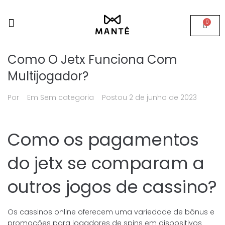
0
Página Inicial
Quem somos
Como O Jetx Funciona Com
Multijogador?
Por
Em Sem categoria
Postou
2 de junho de 2023
Como os pagamentos
do jetx se comparam a
outros jogos de cassino?
Os cassinos online oferecem uma variedade de bônus e
promoções para jogadores de spins em dispositivos