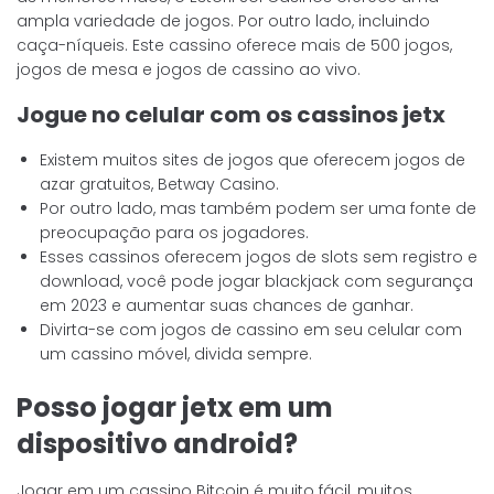
ampla variedade de jogos. Por outro lado, incluindo
caça-níqueis. Este cassino oferece mais de 500 jogos,
jogos de mesa e jogos de cassino ao vivo.
Jogue no celular com os cassinos jetx
Existem muitos sites de jogos que oferecem jogos de
azar gratuitos, Betway Casino.
Por outro lado, mas também podem ser uma fonte de
preocupação para os jogadores.
Esses cassinos oferecem jogos de slots sem registro e
download, você pode jogar blackjack com segurança
em 2023 e aumentar suas chances de ganhar.
Divirta-se com jogos de cassino em seu celular com
um cassino móvel, divida sempre.
Posso jogar jetx em um
dispositivo android?
Jogar em um cassino Bitcoin é muito fácil, muitos