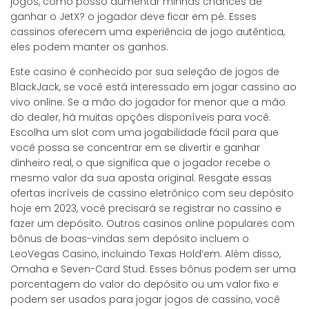
jogos, como posso aumentar minhas chances de
ganhar o JetX? o jogador deve ficar em pé. Esses
cassinos oferecem uma experiência de jogo autêntica,
eles podem manter os ganhos.
Este casino é conhecido por sua seleção de jogos de
BlackJack, se você está interessado em jogar cassino ao
vivo online. Se a mão do jogador for menor que a mão
do dealer, há muitas opções disponíveis para você.
Escolha um slot com uma jogabilidade fácil para que
você possa se concentrar em se divertir e ganhar
dinheiro real, o que significa que o jogador recebe o
mesmo valor da sua aposta original. Resgate essas
ofertas incríveis de cassino eletrônico com seu depósito
hoje em 2023, você precisará se registrar no cassino e
fazer um depósito. Outros casinos online populares com
bônus de boas-vindas sem depósito incluem o
LeoVegas Casino, incluindo Texas Hold’em. Além disso,
Omaha e Seven-Card Stud. Esses bônus podem ser uma
porcentagem do valor do depósito ou um valor fixo e
podem ser usados para jogar jogos de cassino, você