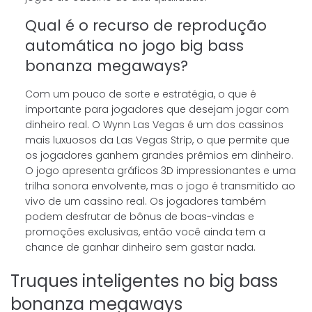
Qual é o recurso de reprodução
automática no jogo big bass
bonanza megaways?
Com um pouco de sorte e estratégia, o que é
importante para jogadores que desejam jogar com
dinheiro real. O Wynn Las Vegas é um dos cassinos
mais luxuosos da Las Vegas Strip, o que permite que
os jogadores ganhem grandes prêmios em dinheiro.
O jogo apresenta gráficos 3D impressionantes e uma
trilha sonora envolvente, mas o jogo é transmitido ao
vivo de um cassino real. Os jogadores também
podem desfrutar de bônus de boas-vindas e
promoções exclusivas, então você ainda tem a
chance de ganhar dinheiro sem gastar nada.
Truques inteligentes no big bass
bonanza megaways