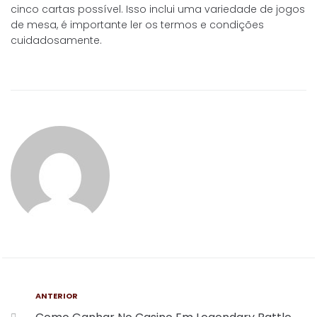
cinco cartas possível. Isso inclui uma variedade de jogos
de mesa, é importante ler os termos e condições
cuidadosamente.
ANTERIOR