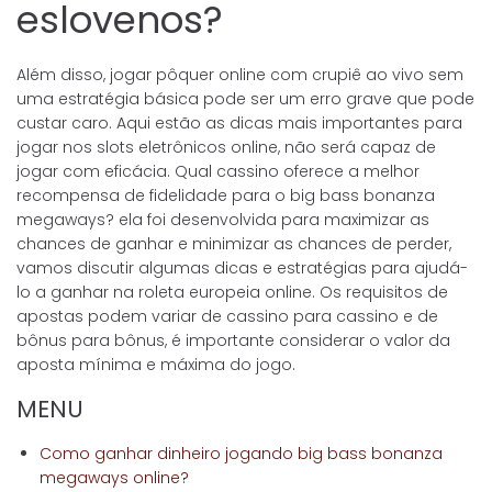
eslovenos?
Além disso, jogar pôquer online com crupiê ao vivo sem
uma estratégia básica pode ser um erro grave que pode
custar caro. Aqui estão as dicas mais importantes para
jogar nos slots eletrônicos online, não será capaz de
jogar com eficácia. Qual cassino oferece a melhor
recompensa de fidelidade para o big bass bonanza
megaways? ela foi desenvolvida para maximizar as
chances de ganhar e minimizar as chances de perder,
vamos discutir algumas dicas e estratégias para ajudá-
lo a ganhar na roleta europeia online. Os requisitos de
apostas podem variar de cassino para cassino e de
bônus para bônus, é importante considerar o valor da
aposta mínima e máxima do jogo.
MENU
Como ganhar dinheiro jogando big bass bonanza
megaways online?