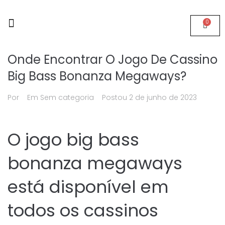
0
Página Inicial
Quem somos
Onde Encontrar O Jogo De Cassino
Big Bass Bonanza Megaways?
Por
Em Sem categoria
Postou
2 de junho de 2023
O jogo big bass
bonanza megaways
está disponível em
todos os cassinos