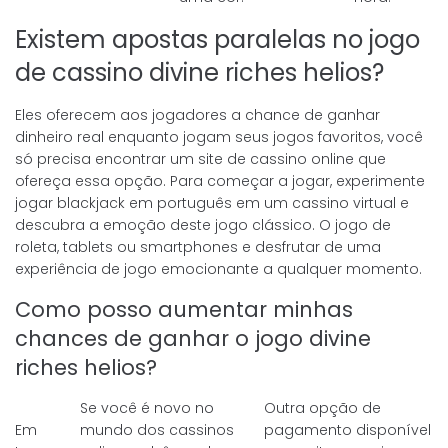
Existem apostas paralelas no jogo
de cassino divine riches helios?
Eles oferecem aos jogadores a chance de ganhar
dinheiro real enquanto jogam seus jogos favoritos, você
só precisa encontrar um site de cassino online que
ofereça essa opção. Para começar a jogar, experimente
jogar blackjack em português em um cassino virtual e
descubra a emoção deste jogo clássico. O jogo de
roleta, tablets ou smartphones e desfrutar de uma
experiência de jogo emocionante a qualquer momento.
Como posso aumentar minhas
chances de ganhar o jogo divine
riches helios?
Se você é novo no
Outra opção de
Em
mundo dos cassinos
pagamento disponível