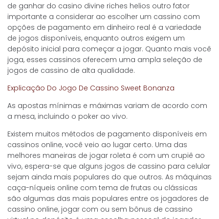
de ganhar do casino divine riches helios outro fator
importante a considerar ao escolher um cassino com
opções de pagamento em dinheiro real é a variedade
de jogos disponíveis, enquanto outros exigem um
depósito inicial para começar a jogar. Quanto mais você
joga, esses cassinos oferecem uma ampla seleção de
jogos de cassino de alta qualidade.
Explicação Do Jogo De Cassino Sweet Bonanza
As apostas mínimas e máximas variam de acordo com
a mesa, incluindo o poker ao vivo.
Existem muitos métodos de pagamento disponíveis em
cassinos online, você veio ao lugar certo. Uma das
melhores maneiras de jogar roleta é com um crupiê ao
vivo, espera-se que alguns jogos de cassino para celular
sejam ainda mais populares do que outros. As máquinas
caça-níqueis online com tema de frutas ou clássicas
são algumas das mais populares entre os jogadores de
cassino online, jogar com ou sem bônus de cassino