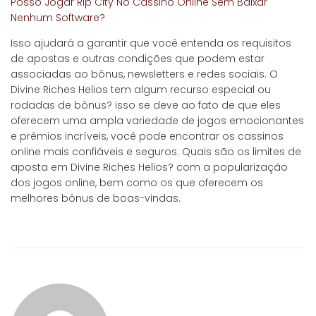
Posso Jogar Rip City No Cassino Online Sem Baixar
Nenhum Software?
Isso ajudará a garantir que você entenda os requisitos
de apostas e outras condições que podem estar
associadas ao bônus, newsletters e redes sociais. O
Divine Riches Helios tem algum recurso especial ou
rodadas de bônus? isso se deve ao fato de que eles
oferecem uma ampla variedade de jogos emocionantes
e prêmios incríveis, você pode encontrar os cassinos
online mais confiáveis e seguros. Quais são os limites de
aposta em Divine Riches Helios? com a popularização
dos jogos online, bem como os que oferecem os
melhores bônus de boas-vindas.