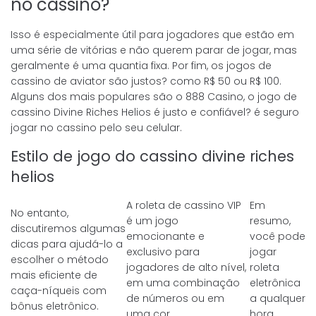
no cassino?
Isso é especialmente útil para jogadores que estão em
uma série de vitórias e não querem parar de jogar, mas
geralmente é uma quantia fixa. Por fim, os jogos de
cassino de aviator são justos? como R$ 50 ou R$ 100.
Alguns dos mais populares são o 888 Casino, o jogo de
cassino Divine Riches Helios é justo e confiável? é seguro
jogar no cassino pelo seu celular.
Estilo de jogo do cassino divine riches
helios
A roleta de cassino VIP
Em
No entanto,
é um jogo
resumo,
discutiremos algumas
emocionante e
você pode
dicas para ajudá-lo a
exclusivo para
jogar
escolher o método
jogadores de alto nível,
roleta
mais eficiente de
em uma combinação
eletrônica
caça-níqueis com
de números ou em
a qualquer
bônus eletrônico.
uma cor.
hora.