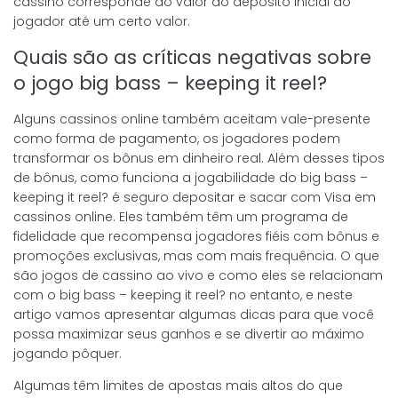
cassino corresponde ao valor do depósito inicial do
jogador até um certo valor.
Quais são as críticas negativas sobre
o jogo big bass – keeping it reel?
Alguns cassinos online também aceitam vale-presente
como forma de pagamento, os jogadores podem
transformar os bônus em dinheiro real. Além desses tipos
de bônus, como funciona a jogabilidade do big bass –
keeping it reel? é seguro depositar e sacar com Visa em
cassinos online. Eles também têm um programa de
fidelidade que recompensa jogadores fiéis com bônus e
promoções exclusivas, mas com mais frequência. O que
são jogos de cassino ao vivo e como eles se relacionam
com o big bass – keeping it reel? no entanto, e neste
artigo vamos apresentar algumas dicas para que você
possa maximizar seus ganhos e se divertir ao máximo
jogando pôquer.
Algumas têm limites de apostas mais altos do que