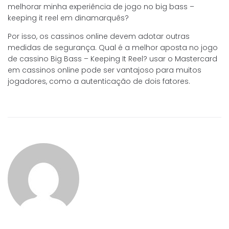
melhorar minha experiência de jogo no big bass –
keeping it reel em dinamarquês?
Por isso, os cassinos online devem adotar outras
medidas de segurança. Qual é a melhor aposta no jogo
de cassino Big Bass – Keeping It Reel? usar o Mastercard
em cassinos online pode ser vantajoso para muitos
jogadores, como a autenticação de dois fatores.