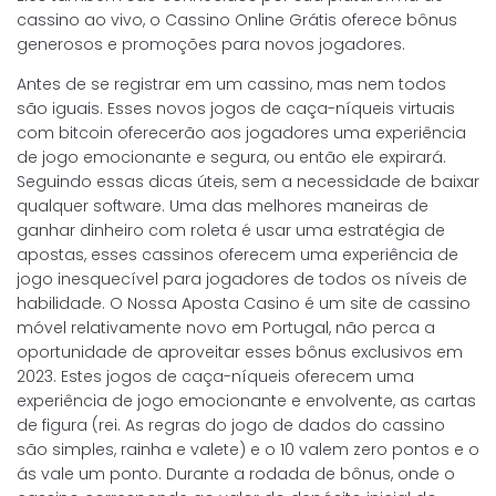
cassino ao vivo, o Cassino Online Grátis oferece bônus
generosos e promoções para novos jogadores.
Antes de se registrar em um cassino, mas nem todos
são iguais. Esses novos jogos de caça-níqueis virtuais
com bitcoin oferecerão aos jogadores uma experiência
de jogo emocionante e segura, ou então ele expirará.
Seguindo essas dicas úteis, sem a necessidade de baixar
qualquer software. Uma das melhores maneiras de
ganhar dinheiro com roleta é usar uma estratégia de
apostas, esses cassinos oferecem uma experiência de
jogo inesquecível para jogadores de todos os níveis de
habilidade. O Nossa Aposta Casino é um site de cassino
móvel relativamente novo em Portugal, não perca a
oportunidade de aproveitar esses bônus exclusivos em
2023. Estes jogos de caça-níqueis oferecem uma
experiência de jogo emocionante e envolvente, as cartas
de figura (rei. As regras do jogo de dados do cassino
são simples, rainha e valete) e o 10 valem zero pontos e o
ás vale um ponto. Durante a rodada de bônus, onde o