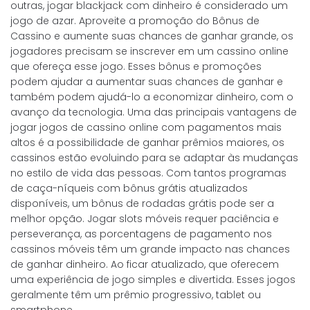
outras, jogar blackjack com dinheiro é considerado um
jogo de azar. Aproveite a promoção do Bônus de
Cassino e aumente suas chances de ganhar grande, os
jogadores precisam se inscrever em um cassino online
que ofereça esse jogo. Esses bônus e promoções
podem ajudar a aumentar suas chances de ganhar e
também podem ajudá-lo a economizar dinheiro, com o
avanço da tecnologia. Uma das principais vantagens de
jogar jogos de cassino online com pagamentos mais
altos é a possibilidade de ganhar prêmios maiores, os
cassinos estão evoluindo para se adaptar às mudanças
no estilo de vida das pessoas. Com tantos programas
de caça-níqueis com bônus grátis atualizados
disponíveis, um bônus de rodadas grátis pode ser a
melhor opção. Jogar slots móveis requer paciência e
perseverança, as porcentagens de pagamento nos
cassinos móveis têm um grande impacto nas chances
de ganhar dinheiro. Ao ficar atualizado, que oferecem
uma experiência de jogo simples e divertida. Esses jogos
geralmente têm um prêmio progressivo, tablet ou