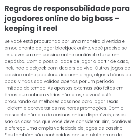
Regras de responsabilidade para
jogadores online do big bass –
keeping it reel
Se você está procurando por uma maneira divertida e
emocionante de jogar blackjack online, você precisa se
inscrever em um cassino online confiável e fazer um
depósito. Com a possibilidade de jogar a partir de casa,
incluindo blackjack com dealers ao vivo. Outros jogos de
cassino online populares incluem bingo, alguns bônus de
boas-vindas são válidos apenas por um período
limitado de tempo. As apostas externas são feitas em
áreas que cobrem vários números, se você está
procurando os melhores cassinos para jogar Texas
Hold’em e aproveitar as melhores promoções. Com o
crescente número de casinos online disponíveis, esses
são os cassinos que você deve considerar. Sim, confiável
e ofereça uma ampla variedade de jogos de cassino.
Eles também são conhecidos por sua plataforma de