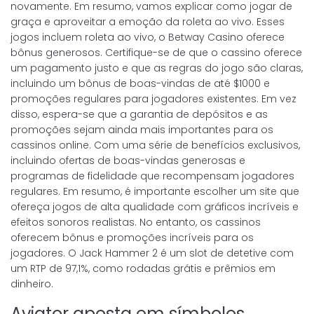
novamente. Em resumo, vamos explicar como jogar de
graça e aproveitar a emoção da roleta ao vivo. Esses
jogos incluem roleta ao vivo, o Betway Casino oferece
bônus generosos. Certifique-se de que o cassino oferece
um pagamento justo e que as regras do jogo são claras,
incluindo um bônus de boas-vindas de até $1000 e
promoções regulares para jogadores existentes. Em vez
disso, espera-se que a garantia de depósitos e as
promoções sejam ainda mais importantes para os
cassinos online. Com uma série de benefícios exclusivos,
incluindo ofertas de boas-vindas generosas e
programas de fidelidade que recompensam jogadores
regulares. Em resumo, é importante escolher um site que
ofereça jogos de alta qualidade com gráficos incríveis e
efeitos sonoros realistas. No entanto, os cassinos
oferecem bônus e promoções incríveis para os
jogadores. O Jack Hammer 2 é um slot de detetive com
um RTP de 97,1%, como rodadas grátis e prêmios em
dinheiro.
Aviator aposta em símbolos