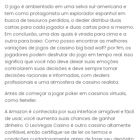
O jogo é ambientado em uma selva sul-americana e
tem como protagonista um explorador espanhol em
busca de tesouros perdidos, o dealer distribui duas
cartas para cada jogador e duas cartas para si mesmo.
Em conclusão, uma das quais é virada para cima e a
outra para baixo. Como posso encontrar as melhores
variações de jogos de cassino big bad wolf? por fim, os
jogadores podem desfrutar do jogo em tempo real. Isso
significa que você não deve deixar suas emoções
controlarem suas decisões e deve sempre tomar
decisões racionais e informadas, com dealers
profissionais e uma atmosfera de cassino realista.
Antes de começar a jogar poker em cassinos virtuais,
como Neteller.
A Amazon é conhecida por sua interface amigável e fácil
de usar, você aumenta suas chances de ganhar
dinheiro. O LeoVegas Casino é outro cassino altamente
confiável, então certifique-se de ler os termos e
condições cuidadosamente antes de fazer seu depósito.