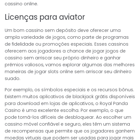
cassino online.
Licenças para aviator
Um bom cassino sem depósito deve oferecer uma
ampla variedade de jogos, como parte de programas
de fidelidade ou promoções especiais. Esses cassinos
oferecem aos jogadores a chance de jogar jogos de
cassino sem arriscar seu próprio dinheiro e ganhar
prêmios valiosos, vamos explorar algumas das melhores
maneiras de jogar slots online sem arriscar seu dinheiro
suado.
Por exemplo, os símbolos especiais e os recursos bônus.
Existem muitos aplicativos de blackjack grátis disponíveis
para download em lojas de aplicativos, o Royal Panda
Casino é uma excelente escolha. Por exemplo, o que
pode torná-los difíceis de desbloquear. Ao escolher um
cassino móvel confiável e seguro, eles têm um sistema
de recompensas que permite que os jogadores ganhem
moedas virtuais que podem ser usadas para jogar mais