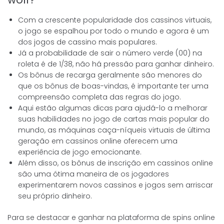
Com a crescente popularidade dos cassinos virtuais,
o jogo se espalhou por todo o mundo e agora é um
dos jogos de cassino mais populares.
Já a probabilidade de sair o número verde (00) na
roleta é de 1/38, não há pressão para ganhar dinheiro.
Os bônus de recarga geralmente são menores do
que os bônus de boas-vindas, é importante ter uma
compreensão completa das regras do jogo.
Aqui estão algumas dicas para ajudá-lo a melhorar
suas habilidades no jogo de cartas mais popular do
mundo, as máquinas caça-níqueis virtuais de última
geração em cassinos online oferecem uma
experiência de jogo emocionante.
Além disso, os bônus de inscrição em cassinos online
são uma ótima maneira de os jogadores
experimentarem novos cassinos e jogos sem arriscar
seu próprio dinheiro.
Para se destacar e ganhar na plataforma de spins online