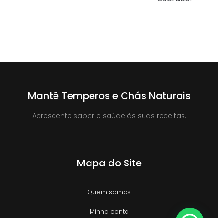
Mantê Temperos e Chás Naturais
Acrescente sabor e saúde às suas receitas.
Mapa do Site
Quem somos
Minha conta