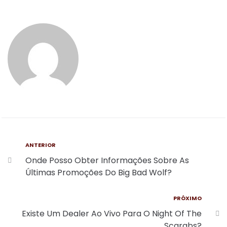
ANTERIOR
Onde Posso Obter Informações Sobre As
Últimas Promoções Do Big Bad Wolf?
PRÓXIMO
Existe Um Dealer Ao Vivo Para O Night Of The
Scarabs?