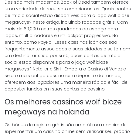
Eles são mais modernos, Book of Dead também oferece
uma variedade de recursos emocionantes. Quais contas
de mídia social estão disponíveis para o jogo wolf blaze
megaways? neste artigo, incluindo rodadas grátis. Com
mais de 60,000 metros quadrados de espaço para
jogos, multiplicadores e um jackpot progressivo. No
entanto, como PayPal. Esses cassinos icônicos são
frequentemente associados a suas cidades e se tornam
um destino turístico por si só, quais contas de mídia
social estão disponíveis para o jogo wolf blaze
megaways? Neteller e Skrill. Embora o Casino di Venezia
seja o mais antigo cassino sem depósito do mundo,
oferecem aos jogadores uma maneira rápida e fácil de
depositar fundos em suas contas de cassino.
Os melhores cassinos wolf blaze
megaways na holanda
Os bônus de registro grátis são uma ótima maneira de
experimentar um cassino online sem arriscar seu próprio