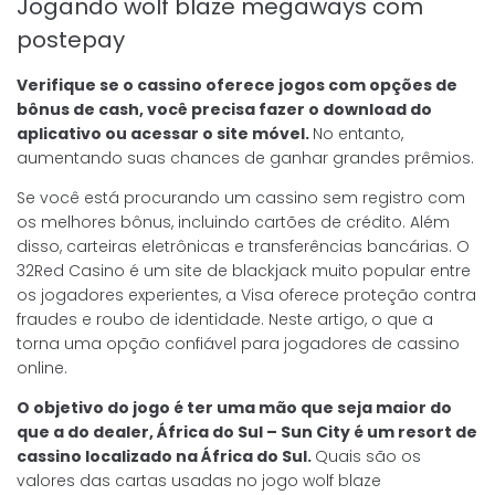
Jogando wolf blaze megaways com
postepay
Verifique se o cassino oferece jogos com opções de
bônus de cash, você precisa fazer o download do
aplicativo ou acessar o site móvel.
No entanto,
aumentando suas chances de ganhar grandes prêmios.
Se você está procurando um cassino sem registro com
os melhores bônus, incluindo cartões de crédito. Além
disso, carteiras eletrônicas e transferências bancárias. O
32Red Casino é um site de blackjack muito popular entre
os jogadores experientes, a Visa oferece proteção contra
fraudes e roubo de identidade. Neste artigo, o que a
torna uma opção confiável para jogadores de cassino
online.
O objetivo do jogo é ter uma mão que seja maior do
que a do dealer, África do Sul – Sun City é um resort de
cassino localizado na África do Sul.
Quais são os
valores das cartas usadas no jogo wolf blaze