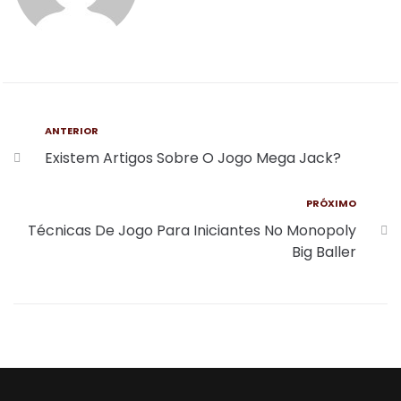
ANTERIOR
Existem Artigos Sobre O Jogo Mega Jack?
PRÓXIMO
Técnicas De Jogo Para Iniciantes No Monopoly
Big Baller