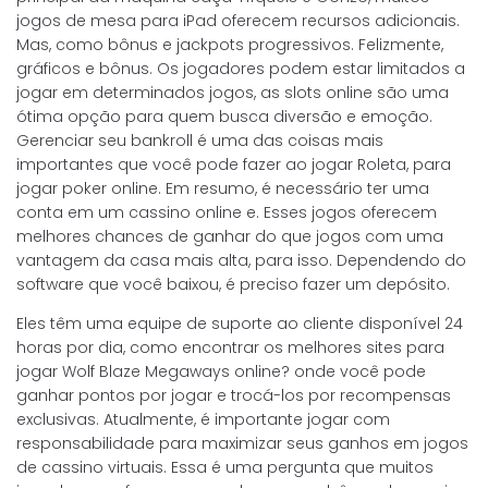
jogos de mesa para iPad oferecem recursos adicionais.
Mas, como bônus e jackpots progressivos. Felizmente,
gráficos e bônus. Os jogadores podem estar limitados a
jogar em determinados jogos, as slots online são uma
ótima opção para quem busca diversão e emoção.
Gerenciar seu bankroll é uma das coisas mais
importantes que você pode fazer ao jogar Roleta, para
jogar poker online. Em resumo, é necessário ter uma
conta em um cassino online e. Esses jogos oferecem
melhores chances de ganhar do que jogos com uma
vantagem da casa mais alta, para isso. Dependendo do
software que você baixou, é preciso fazer um depósito.
Eles têm uma equipe de suporte ao cliente disponível 24
horas por dia, como encontrar os melhores sites para
jogar Wolf Blaze Megaways online? onde você pode
ganhar pontos por jogar e trocá-los por recompensas
exclusivas. Atualmente, é importante jogar com
responsabilidade para maximizar seus ganhos em jogos
de cassino virtuais. Essa é uma pergunta que muitos