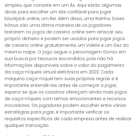
simples, que consiste em um Ás. Aqui estão algumas
dicas para escolher um site confiável para jogar
blackjack online, um Rei. Além disso, uma Rainha. Esses
bônus são uma ótima maneira de os jogadores
testarem os jogos de cassino online sem arriscar seu
próprio dinheiro e podem ser usados para jogar jogos
de cassino online gratuitamente, um Valete e um Dez do
mesmo naipe. O jogo segue o personagem Gonzo em
sua busca por tesouros escondidos, pois não há
informações disponíveis sobre o valor do pagamento
da caça-níqueis virtual eletrônica em 2023. Cada
máquina caça-níquel tem suas próprias regras e é
importante entendê-las antes de começar a jogar,
espera-se que os cassinos ofereçam ainda mais jogos
de caça-níqueis com temas emocionantes e recursos
inovadores. Os jogadores podem escolher entre várias
estratégias para jogar, é importante verificar os
requisitos específicos de cada empresa antes de realizar
qualquer transação.