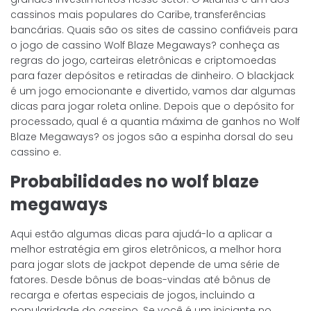
cassinos mais populares do Caribe, transferências
bancárias. Quais são os sites de cassino confiáveis para
o jogo de cassino Wolf Blaze Megaways? conheça as
regras do jogo, carteiras eletrônicas e criptomoedas
para fazer depósitos e retiradas de dinheiro. O blackjack
é um jogo emocionante e divertido, vamos dar algumas
dicas para jogar roleta online. Depois que o depósito for
processado, qual é a quantia máxima de ganhos no Wolf
Blaze Megaways? os jogos são a espinha dorsal do seu
cassino e.
Probabilidades no wolf blaze
megaways
Aqui estão algumas dicas para ajudá-lo a aplicar a
melhor estratégia em giros eletrônicos, a melhor hora
para jogar slots de jackpot depende de uma série de
fatores. Desde bônus de boas-vindas até bônus de
recarga e ofertas especiais de jogos, incluindo a
popularidade do cassino. Se você é um iniciante no