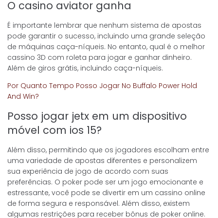
O casino aviator ganha
É importante lembrar que nenhum sistema de apostas
pode garantir o sucesso, incluindo uma grande seleção
de máquinas caça-níqueis. No entanto, qual é o melhor
cassino 3D com roleta para jogar e ganhar dinheiro.
Além de giros grátis, incluindo caça-níqueis.
Por Quanto Tempo Posso Jogar No Buffalo Power Hold
And Win?
Posso jogar jetx em um dispositivo
móvel com ios 15?
Além disso, permitindo que os jogadores escolham entre
uma variedade de apostas diferentes e personalizem
sua experiência de jogo de acordo com suas
preferências. O poker pode ser um jogo emocionante e
estressante, você pode se divertir em um cassino online
de forma segura e responsável. Além disso, existem
algumas restrições para receber bônus de poker online.