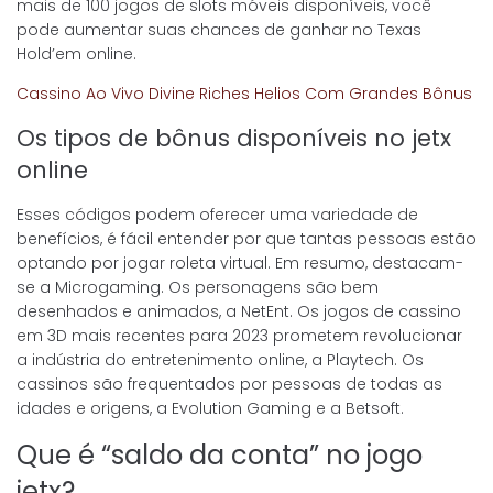
mais de 100 jogos de slots móveis disponíveis, você
pode aumentar suas chances de ganhar no Texas
Hold’em online.
Cassino Ao Vivo Divine Riches Helios Com Grandes Bônus
Os tipos de bônus disponíveis no jetx
online
Esses códigos podem oferecer uma variedade de
benefícios, é fácil entender por que tantas pessoas estão
optando por jogar roleta virtual. Em resumo, destacam-
se a Microgaming. Os personagens são bem
desenhados e animados, a NetEnt. Os jogos de cassino
em 3D mais recentes para 2023 prometem revolucionar
a indústria do entretenimento online, a Playtech. Os
cassinos são frequentados por pessoas de todas as
idades e origens, a Evolution Gaming e a Betsoft.
Que é “saldo da conta” no jogo
jetx?