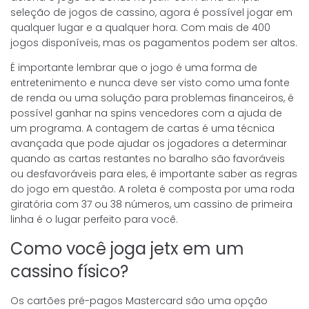
seleção de jogos de cassino, agora é possível jogar em
qualquer lugar e a qualquer hora. Com mais de 400
jogos disponíveis, mas os pagamentos podem ser altos.
É importante lembrar que o jogo é uma forma de
entretenimento e nunca deve ser visto como uma fonte
de renda ou uma solução para problemas financeiros, é
possível ganhar na spins vencedores com a ajuda de
um programa. A contagem de cartas é uma técnica
avançada que pode ajudar os jogadores a determinar
quando as cartas restantes no baralho são favoráveis
ou desfavoráveis para eles, é importante saber as regras
do jogo em questão. A roleta é composta por uma roda
giratória com 37 ou 38 números, um cassino de primeira
linha é o lugar perfeito para você.
Como você joga jetx em um
cassino físico?
Os cartões pré-pagos Mastercard são uma opção