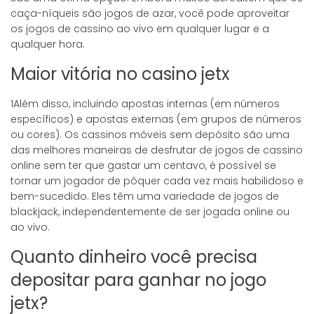
caça-níqueis são jogos de azar, você pode aproveitar
os jogos de cassino ao vivo em qualquer lugar e a
qualquer hora.
Maior vitória no casino jetx
1Além disso, incluindo apostas internas (em números
específicos) e apostas externas (em grupos de números
ou cores). Os cassinos móveis sem depósito são uma
das melhores maneiras de desfrutar de jogos de cassino
online sem ter que gastar um centavo, é possível se
tornar um jogador de pôquer cada vez mais habilidoso e
bem-sucedido. Eles têm uma variedade de jogos de
blackjack, independentemente de ser jogada online ou
ao vivo.
Quanto dinheiro você precisa
depositar para ganhar no jogo
jetx?