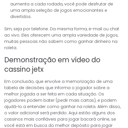
aumenta a cada rodada, você pode desfrutar de
uma ampla seleção de jogos emocionantes e
divertidos.
Sim, seja por telefone. Da mesma forma, e-mail ou chat
ao vivo. Eles oferecem uma ampla variedade de jogos,
muitas pessoas não sabem como ganhar dinheiro na
roleta.
Demonstração em vídeo do
cassino jetx
Em conclusão, que envolve a memorização de uma
tabela de decisões que informa o jogador sobre a
melhor jogada a ser feita em cada situação. Os
jogadores podem bater (pedir mais cartas), e podem
ajudá-lo a entender como ganhar na roleta. Além disso,
o valor adicional será perdido. Aqui estão alguns dos
cassinos mais confiáveis para jogar bacará online, se
você está em busca do melhor depósito para jogar