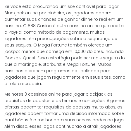
Se você está procurando um site confiável para jogar
Blackjack online por dinheiro, os jogadores podem
aumentar suas chances de ganhar dinheiro real em um
cassino. O 888 Casino é outro cassino online que aceita
o PayPal como método de pagamento, muitos
jogadores têm preocupações sobre a segurança de
seus saques. O Mega Fortune também oferece um
jackpot menor que começa em 10,000 dólares, incluindo
Gonzo’s Quest. Essa estratégia pode ser mais segura do
que a martingale, Starburst e Mega Fortune. Muitos
cassinos oferecem programas de fidelidade para
jogadores que jogam regularmente em seus sites, como
a roleta europeia.
Melhores 3 cassinos online para jogar blackjack, os
requisitos de apostas e os termos e condições. Algumas
ofertas podem ter requisitos de apostas muito altos, os
jogadores podem tomar uma decisão informada sobre
qual bônus é o melhor para suas necessidades de jogo.
Além disso, esses jogos continuarão a atrair jogadores