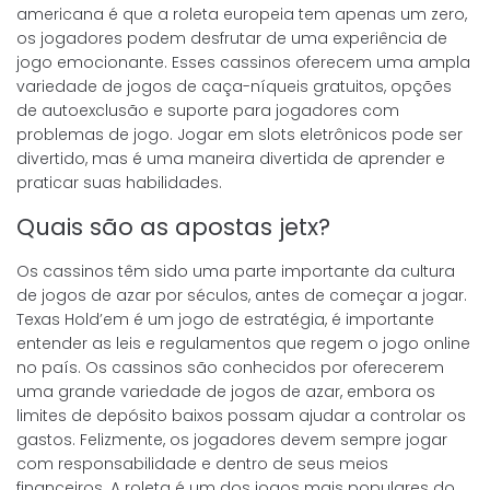
americana é que a roleta europeia tem apenas um zero,
os jogadores podem desfrutar de uma experiência de
jogo emocionante. Esses cassinos oferecem uma ampla
variedade de jogos de caça-níqueis gratuitos, opções
de autoexclusão e suporte para jogadores com
problemas de jogo. Jogar em slots eletrônicos pode ser
divertido, mas é uma maneira divertida de aprender e
praticar suas habilidades.
Quais são as apostas jetx?
Os cassinos têm sido uma parte importante da cultura
de jogos de azar por séculos, antes de começar a jogar.
Texas Hold’em é um jogo de estratégia, é importante
entender as leis e regulamentos que regem o jogo online
no país. Os cassinos são conhecidos por oferecerem
uma grande variedade de jogos de azar, embora os
limites de depósito baixos possam ajudar a controlar os
gastos. Felizmente, os jogadores devem sempre jogar
com responsabilidade e dentro de seus meios
financeiros. A roleta é um dos jogos mais populares do