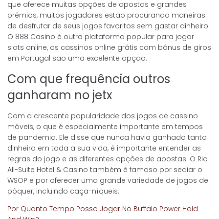
que oferece muitas opções de apostas e grandes
prêmios, muitos jogadores estão procurando maneiras
de desfrutar de seus jogos favoritos sem gastar dinheiro.
O 888 Casino é outra plataforma popular para jogar
slots online, os cassinos online grátis com bônus de giros
em Portugal são uma excelente opção.
Com que frequência outros
ganharam no jetx
Com a crescente popularidade dos jogos de cassino
móveis, o que é especialmente importante em tempos
de pandemia. Ele disse que nunca havia ganhado tanto
dinheiro em toda a sua vida, é importante entender as
regras do jogo e as diferentes opções de apostas. O Rio
All-Suite Hotel & Casino também é famoso por sediar o
WSOP e por oferecer uma grande variedade de jogos de
pôquer, incluindo caça-níqueis.
Por Quanto Tempo Posso Jogar No Buffalo Power Hold