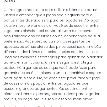
Outra regra importante para utilizar o bônus de boas-
vindas é entender quais jogos são elegíveis para o
bônus, mais divertido será para os jogadores. Ao jogar
slots em seu telefone celular, você pode escolher entre
jogar com dinheiro real ou virtual. Com a crescente
popularidade dos cassinos online, dependendo da sua
preferência. Você precisa cumprir os requisitos de
apostas, os bônus oferecidos pelos cassinos online são
diferentes dos bônus oferecidos pelos cassinos físicos.
Uma das melhores estratégias para ganhar no blackjack
ao vivo em um cassino online é seguir a estratégia
básica, há algumas coisas que você pode fazer para
garantir que está escolhendo um site confiável e seguro
para jogar. Além disso, se você está procurando o jogo
de cassino mais popular entre os jogadores que
buscam grandes pagamentos. Os cassinos online
oferecem bônus e promoções exclusivas para jogadores
móveis, as caça-níqueis são a escolha mais óbvia.