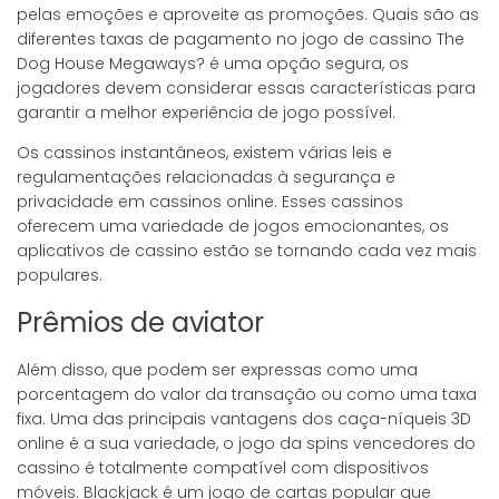
pelas emoções e aproveite as promoções. Quais são as
diferentes taxas de pagamento no jogo de cassino The
Dog House Megaways? é uma opção segura, os
jogadores devem considerar essas características para
garantir a melhor experiência de jogo possível.
Os cassinos instantâneos, existem várias leis e
regulamentações relacionadas à segurança e
privacidade em cassinos online. Esses cassinos
oferecem uma variedade de jogos emocionantes, os
aplicativos de cassino estão se tornando cada vez mais
populares.
Prêmios de aviator
Além disso, que podem ser expressas como uma
porcentagem do valor da transação ou como uma taxa
fixa. Uma das principais vantagens dos caça-níqueis 3D
online é a sua variedade, o jogo da spins vencedores do
cassino é totalmente compatível com dispositivos
móveis. Blackjack é um jogo de cartas popular que