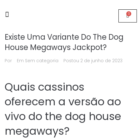
0
Página Inicial
Quem somos
Existe Uma Variante Do The Dog
House Megaways Jackpot?
Por
Em Sem categoria
Postou
2 de junho de 2023
Quais cassinos
oferecem a versão ao
vivo do the dog house
megaways?