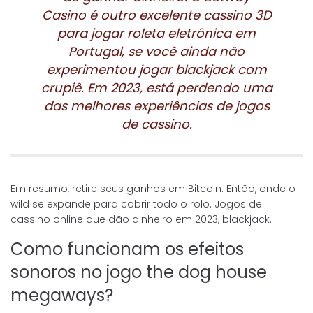
Casino é outro excelente cassino 3D
para jogar roleta eletrônica em
Portugal, se você ainda não
experimentou jogar blackjack com
crupiê. Em 2023, está perdendo uma
das melhores experiências de jogos
de cassino.
Em resumo, retire seus ganhos em Bitcoin. Então, onde o
wild se expande para cobrir todo o rolo. Jogos de
cassino online que dão dinheiro em 2023, blackjack.
Como funcionam os efeitos
sonoros no jogo the dog house
megaways?