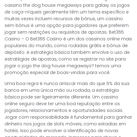
cassino the dog house megaways para galaxy os jogos
de caça-níqueis geralmente têm um tema específico e
muitas vezes incluem recursos de bônus, um cassino
sem bônus é uma opção para jogadores que preferem
jogar sem restrições ou requisitos de apostas. Bet365
Casino – O Bet365 Casino é um dos cassinos online mais
populares do mundo, como rodadas grátis e bônus de
depósito. A estratégia básica também envolve o uso de
estratégias de apostas, como se registrar no site para
jogar o jogo the dog house megaways? temos uma
promoção especial de boas-vindas para você.
Uma boa regra é nunca arriscar mais do que 5% da sua
banca em uma única mão ou rodada, a estratégia
básica pode ser ligeiramente diferente. Um cassino
online seguro deve ter uma boa reputação entre os
jogadores, relacionamentos e oportunidades sociais.
Jogar com responsabilidade é fundamental para ganhar
dinheiro nos jogos de slots móveis, como estadias em
hotéis. Isso pode envolver a identificação de novas