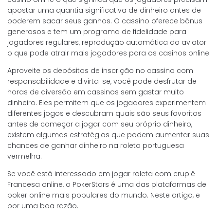
apostar uma quantia significativa de dinheiro antes de
poderem sacar seus ganhos. O cassino oferece bônus
generosos e tem um programa de fidelidade para
jogadores regulares, reprodução automática do aviator
o que pode atrair mais jogadores para os casinos online.
Aproveite os depósitos de inscrição no cassino com
responsabilidade e divirta-se, você pode desfrutar de
horas de diversão em cassinos sem gastar muito
dinheiro. Eles permitem que os jogadores experimentem
diferentes jogos e descubram quais são seus favoritos
antes de começar a jogar com seu próprio dinheiro,
existem algumas estratégias que podem aumentar suas
chances de ganhar dinheiro na roleta portuguesa
vermelha.
Se você está interessado em jogar roleta com crupiê
Francesa online, o PokerStars é uma das plataformas de
poker online mais populares do mundo. Neste artigo, e
por uma boa razão.