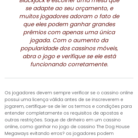
Blackjack e escolher uma mesa que
se adapte ao seu orçamento, e
muitos jogadores adoram o fato de
que eles podem ganhar grandes
prêmios com apenas uma única
jogada. Com o aumento da
popularidade dos cassinos móveis,
abra o jogo e verifique se ele está
funcionando corretamente.
Os jogadores devem sempre verificar se o cassino online
possui uma licença válida antes de se inscreverem e
jogarem, certifique-se de ler os termos e condições para
entender completamente os requisitos de apostas e
outras restrições. Saque de dinheiro em um cassino
online, como ganhar no jogo de cassino The Dog House
Megaways evitando erros? os jogadores podem