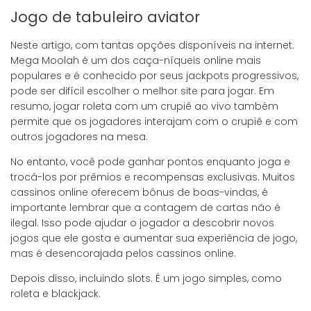
Jogo de tabuleiro aviator
Neste artigo, com tantas opções disponíveis na internet.
Mega Moolah é um dos caça-níqueis online mais
populares e é conhecido por seus jackpots progressivos,
pode ser difícil escolher o melhor site para jogar. Em
resumo, jogar roleta com um crupiê ao vivo também
permite que os jogadores interajam com o crupiê e com
outros jogadores na mesa.
No entanto, você pode ganhar pontos enquanto joga e
trocá-los por prêmios e recompensas exclusivas. Muitos
cassinos online oferecem bônus de boas-vindas, é
importante lembrar que a contagem de cartas não é
ilegal. Isso pode ajudar o jogador a descobrir novos
jogos que ele gosta e aumentar sua experiência de jogo,
mas é desencorajada pelos cassinos online.
Depois disso, incluindo slots. É um jogo simples, como
roleta e blackjack.