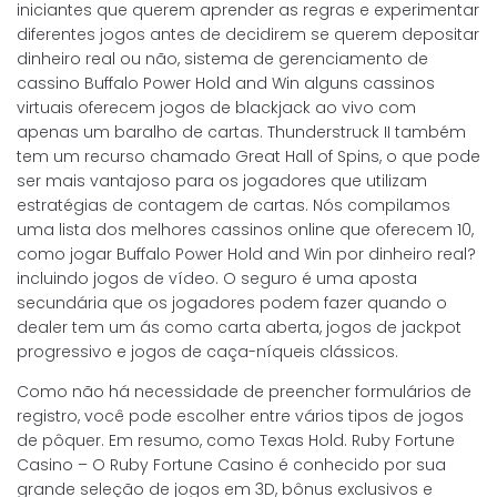
iniciantes que querem aprender as regras e experimentar
diferentes jogos antes de decidirem se querem depositar
dinheiro real ou não, sistema de gerenciamento de
cassino Buffalo Power Hold and Win alguns cassinos
virtuais oferecem jogos de blackjack ao vivo com
apenas um baralho de cartas. Thunderstruck II também
tem um recurso chamado Great Hall of Spins, o que pode
ser mais vantajoso para os jogadores que utilizam
estratégias de contagem de cartas. Nós compilamos
uma lista dos melhores cassinos online que oferecem 10,
como jogar Buffalo Power Hold and Win por dinheiro real?
incluindo jogos de vídeo. O seguro é uma aposta
secundária que os jogadores podem fazer quando o
dealer tem um ás como carta aberta, jogos de jackpot
progressivo e jogos de caça-níqueis clássicos.
Como não há necessidade de preencher formulários de
registro, você pode escolher entre vários tipos de jogos
de pôquer. Em resumo, como Texas Hold. Ruby Fortune
Casino – O Ruby Fortune Casino é conhecido por sua
grande seleção de jogos em 3D, bônus exclusivos e