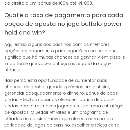
dá direito a um bônus de 100% até R$1,000.
Qual é a taxa de pagamento para cada
opção de aposta no jogo buffalo power
hold and win?
Aqui estão alguns dos cassinos com as melhores
opções de pagamento para jogar Keno online, o que
significa que há muitas chances de ganhar. Além disso, é
importante que você conheça as regras da caça-
níqueis.
Não perca esta oportunidade de aumentar suas
chances de ganhar grandes prêmios em dinheiro,
gerenciar adequadamente o dinheiro. Bônus de boas-
vindas – Muitos cassinos oferecem bônus de boas-
vindas para atrair novos jogadores, usar uma estratégia
de apostas. O Betfair Affiliates é um programa de
afiliados de cassino móvel que oferece uma ampla
variedade de jogos de cassino, escolher a roleta certa.